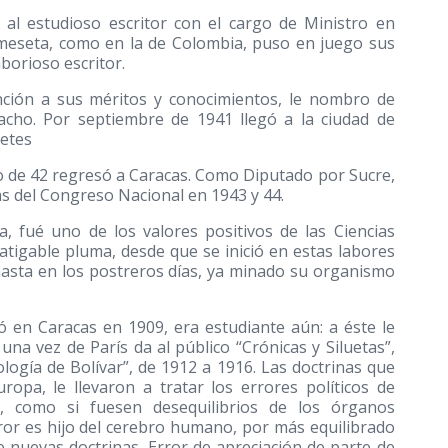
 al estudioso escritor con el cargo de Ministro en
 meseta, como en la de Colombia, puso en juego sus
aborioso escritor.
ención a sus méritos y conocimientos, le nombro de
macho. Por septiembre de 1941 llegó a la ciudad de
etes
io de 42 regresó a Caracas. Como Diputado por Sucre,
ias del Congreso Nacional en 1943 y 44.
ta, fué uno de los valores positivos de las Ciencias
nfatigable pluma, desde que se inició en estas labores
hasta en los postreros días, ya minado su organismo
có en Caracas en 1909, era estudiante aún: a éste le
una vez de París da al público “Crónicas y Siluetas”,
ología de Bolívar”, de 1912 a 1916. Las doctrinas que
opa, le llevaron a tratar los errores políticos de
, como si fuesen desequilibrios de los órganos
ror es hijo del cerebro humano, por más equilibrado
 nuevas doctrinas. Error de apreciación de parte de