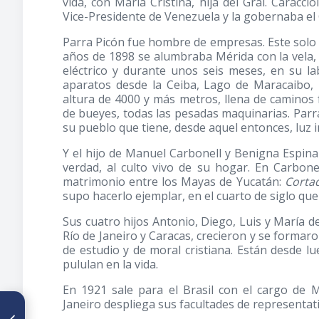
vida, con María Cristina, hija del Gral. Caraccio
Vice-Presidente de Venezuela y la gobernaba el 
Parra Picón fue hombre de empresas. Este solo 
años de 1898 se alumbraba Mérida con la vela, 
eléctrico y durante unos seis meses, en su la
aparatos desde la Ceiba, Lago de Maracaibo,
altura de 4000 y más metros, llena de caminos 
de bueyes, todas las pesadas maquinarias. Parra
su pueblo que tiene, desde aquel entonces, luz 
Y el hijo de Manuel Carbonell y Benigna Espinal
verdad, al culto vivo de su hogar. En Carbone
matrimonio entre los Mayas de Yucatán:
Cortad
supo hacerlo ejemplar, en el cuarto de siglo que
Sus cuatro hijos Antonio, Diego, Luis y María 
Río de Janeiro y Caracas, crecieron y se formaro
de estudio y de moral cristiana. Están desde
pululan en la vida.
En 1921 sale para el Brasil con el cargo de M
Janeiro despliega sus facultades de representativ
ARTÍCULO ANTERIOR
Trabajos Concernientes a las