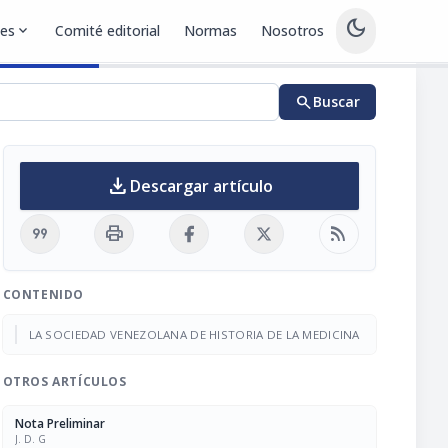
dark_mode
nes
expand_more
Comité editorial
Normas
Nosotros
search
Buscar
download
Descargar artículo
format_quote
print
rss_feed
CONTENIDO
LA SOCIEDAD VENEZOLANA DE HISTORIA DE LA MEDICINA
OTROS ARTÍCULOS
Nota Preliminar
J. D. G