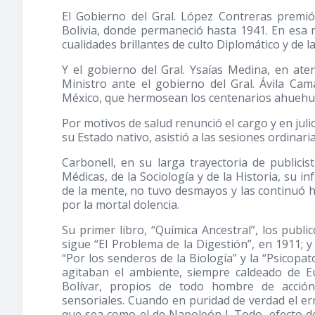
El Gobierno del Gral. López Contreras premió
Bolivia, donde permaneció hasta 1941. En esa
cualidades brillantes de culto Diplomático y de l
Y el gobierno del Gral. Ysaías Medina, en at
Ministro ante el gobierno del Gral. Ávila Ca
México, que hermosean los centenarios ahuehu
Por motivos de salud renunció el cargo y en jul
su Estado nativo, asistió a las sesiones ordinar
Carbonell, en su larga trayectoria de publicis
Médicas, de la Sociología y de la Historia, su i
de la mente, no tuvo desmayos y las continuó 
por la mortal dolencia.
Su primer libro, “Química Ancestral”, los publi
sigue “El Problema de la Digestión”, en 1911; y 
“Por los senderos de la Biología” y la “Psicopat
agitaban el ambiente, siempre caldeado de Eur
Bolívar, propios de todo hombre de acción
sensoriales. Cuando en puridad de verdad el er
que sea como el de Napoleón I. Todo, efecto de