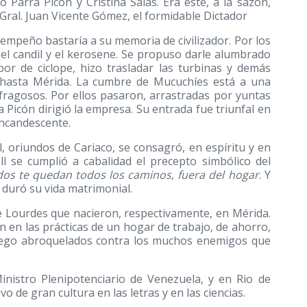
lo Parra Picón y Cristina Salas. Era éste, a la sazón,
Gral. Juan Vicente Gómez, el formidable Dictador
empeño bastaría a su memoria de civilizador. Por los
el candil y el kerosene. Se propuso darle alumbrado
bor de ciclope, hizo trasladar las turbinas y demás
 hasta Mérida. La cumbre de Mucuchíes está a una
fragosos. Por ellos pasaron, arrastradas por yuntas
 Picón dirigió la empresa. Su entrada fue triunfal en
incandescente.
, oriundos de Cariaco, se consagró, en espíritu y en
ll se cumplió a cabalidad el precepto simbólico del
os te quedan todos los caminos, fuera del hogar
. Y
 duró su vida matrimonial.
de Lourdes que nacieron, respectivamente, en Mérida.
n en las prácticas de un hogar de trabajo, de ahorro,
 luego abroquelados contra los muchos enemigos que
inistro Plenipotenciario de Venezuela, y en Rio de
o de gran cultura en las letras y en las ciencias.