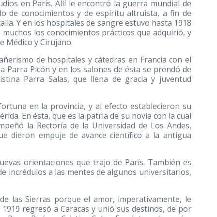
dios en París. Allí le encontró la guerra mundial de
do de conocimientos y de espíritu altruista, a fin de
lla. Y en los hospitales de sangre estuvo hasta 1918
n muchos los conocimientos prácticos que adquirió, y
e Médico y Cirujano.
añerismo de hospitales y cátedras en Francia con el
ia Parra Picón y en los salones de ésta se prendó de
stina Parra Salas, que llena de gracia y juventud
ortuna en la provincia, y al efecto establecieron su
rida. En ésta, que es la patria de su novia con la cual
peñó la Rectoría de la Universidad de Los Andes,
ue dieron empuje de avance científico a la antigua
nuevas orientaciones que trajo de París. También es
de incrédulos a las mentes de algunos universitarios,
de las Sierras porque el amor, imperativamente, le
n 1919 regresó a Caracas y unió sus destinos, de por