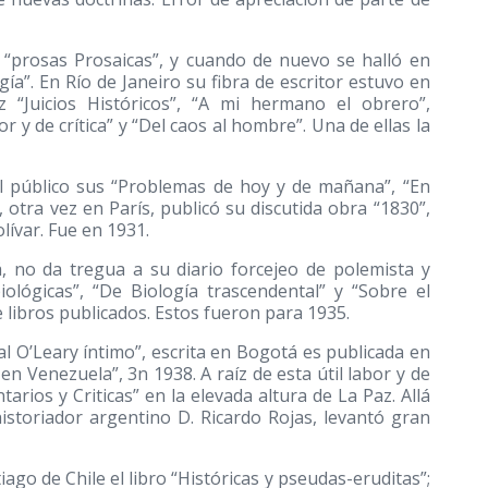
 “prosas Prosaicas”, y cuando de nuevo se halló en
gía”. En Río de Janeiro su fibra de escritor estuvo en
z “Juicios Históricos”, “A mi hermano el obrero”,
r y de crítica” y “Del caos al hombre”. Una de ellas la
l público sus “Problemas de hoy y de mañana”, “En
, otra vez en París, publicó su discutida obra “1830”,
ívar. Fue en 1931.
 no da tregua a su diario forcejeo de polemista y
biológicas”, “De Biología trascendental” y “Sobre el
e libros publicados. Estos fueron para 1935.
ral O’Leary íntimo”, escrita en Bogotá es publicada en
n Venezuela”, 3n 1938. A raíz de esta útil labor y de
rios y Criticas” en la elevada altura de La Paz. Allá
historiador argentino D. Ricardo Rojas, levantó gran
go de Chile el libro “Históricas y pseudas-eruditas”;