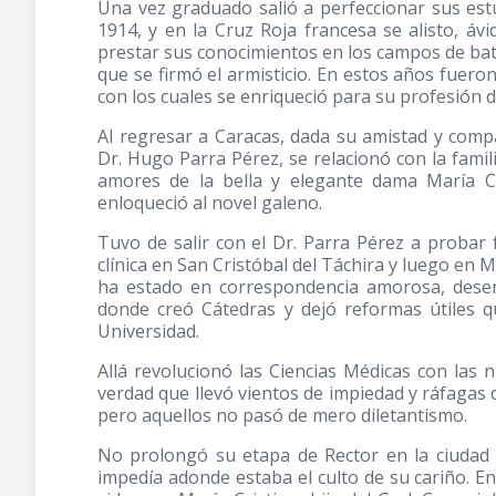
Una vez graduado salió a perfeccionar sus estu
1914, y en la Cruz Roja francesa se alisto, ávi
prestar sus conocimientos en los campos de bata
que se firmó el armisticio. En estos años fuero
con los cuales se enriqueció para su profesión d
Al regresar a Caracas, dada su amistad y comp
Dr. Hugo Parra Pérez, se relacionó con la famil
amores de la bella y elegante dama María Ci
enloqueció al novel galeno.
Tuvo de salir con el Dr. Parra Pérez a probar f
clínica en San Cristóbal del Táchira y luego en Mé
ha estado en correspondencia amorosa, desem
donde creó Cátedras y dejó reformas útiles q
Universidad.
Allá revolucionó las Ciencias Médicas con las 
verdad que llevó vientos de impiedad y ráfagas 
pero aquellos no pasó de mero diletantismo.
No prolongó su etapa de Rector en la ciudad 
impedía adonde estaba el culto de su cariño. E