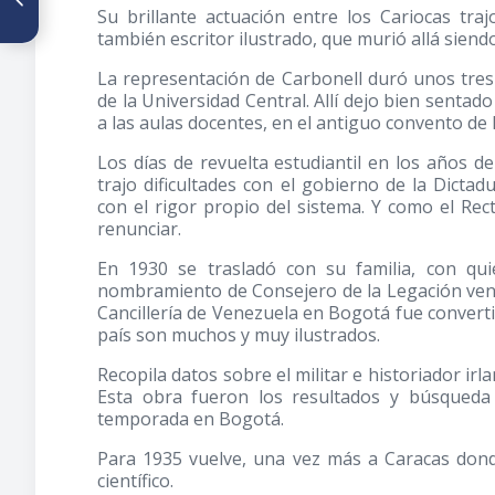
Su brillante actuación entre los Cariocas tra
Ciencias Médicas Escritos por
Médicos Venezolanos en la
también escritor ilustrado, que murió allá siend
primera mitad del Siglo XIX
La representación de Carbonell duró unos tre
de la Universidad Central. Allí dejo bien senta
a las aulas docentes, en el antiguo convento de l
Los días de revuelta estudiantil en los años de
trajo dificultades con el gobierno de la Dictad
con el rigor propio del sistema. Y como el Re
renunciar.
En 1930 se trasladó con su familia, con qui
nombramiento de Consejero de la Legación ven
Cancillería de Venezuela en Bogotá fue converti
país son muchos y muy ilustrados.
Recopila datos sobre el militar e historiador irl
Esta obra fueron los resultados y búsqueda
temporada en Bogotá.
Para 1935 vuelve, una vez más a Caracas dond
científico.