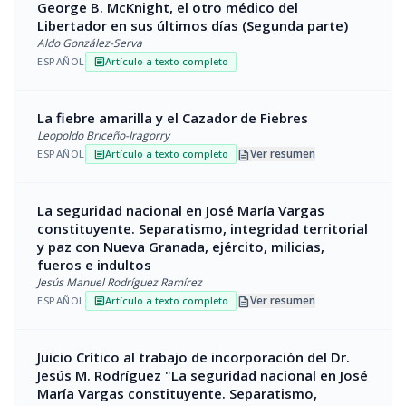
George B. McKnight, el otro médico del
Libertador en sus últimos días (Segunda parte)
Aldo González-Serva
ESPAÑOL
Artículo a texto completo
article
La fiebre amarilla y el Cazador de Fiebres
Leopoldo Briceño-Iragorry
description
Ver resumen
ESPAÑOL
Artículo a texto completo
article
La seguridad nacional en José María Vargas
constituyente. Separatismo, integridad territorial
y paz con Nueva Granada, ejército, milicias,
fueros e indultos
Jesús Manuel Rodríguez Ramírez
description
Ver resumen
ESPAÑOL
Artículo a texto completo
article
Juicio Crítico al trabajo de incorporación del Dr.
Jesús M. Rodríguez "La seguridad nacional en José
María Vargas constituyente. Separatismo,