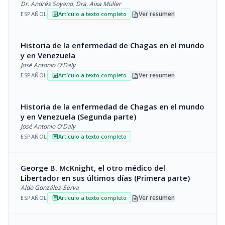
Dr. Andrés Soyano
,
Dra. Aixa Müller
description
Ver resumen
ESPAÑOL
Artículo a texto completo
article
Historia de la enfermedad de Chagas en el mundo
y en Venezuela
José Antonio O'Daly
description
Ver resumen
ESPAÑOL
Artículo a texto completo
article
Historia de la enfermedad de Chagas en el mundo
y en Venezuela (Segunda parte)
José Antonio O'Daly
ESPAÑOL
Artículo a texto completo
article
George B. McKnight, el otro médico del
Libertador en sus últimos días (Primera parte)
Aldo González-Serva
description
Ver resumen
ESPAÑOL
Artículo a texto completo
article