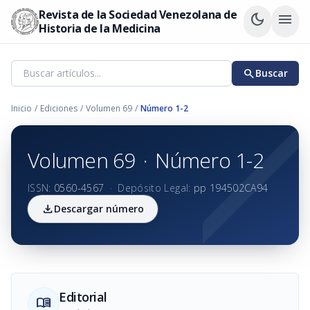
Revista de la Sociedad Venezolana de
dark_mode
menu
Historia de la Medicina
search
Buscar
Inicio
/
Ediciones
/
Volumen 69
/
Número 1-2
Volumen 69
·
Número 1-2
ISSN:
0560-4567
·
Depósito Legal:
pp 194502CA94
download
Descargar número
Editorial
menu_book