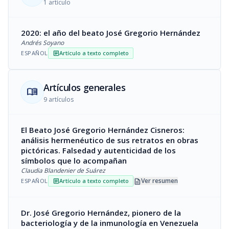
1 artículo
2020: el año del beato José Gregorio Hernández
Andrés Soyano
ESPAÑOL
Artículo a texto completo
article
Artículos generales
menu_book
9 artículos
El Beato José Gregorio Hernández Cisneros:
análisis hermenéutico de sus retratos en obras
pictóricas. Falsedad y autenticidad de los
símbolos que lo acompañan
Claudia Blandenier de Suárez
description
Ver resumen
ESPAÑOL
Artículo a texto completo
article
Dr. José Gregorio Hernández, pionero de la
bacteriología y de la inmunología en Venezuela