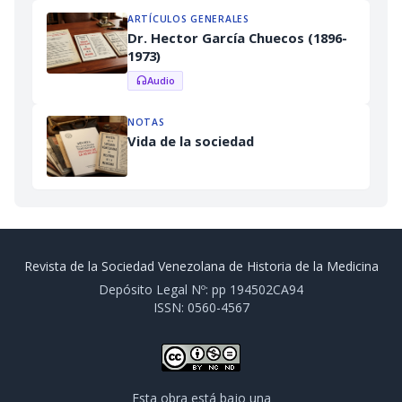
ARTÍCULOS GENERALES
Dr. Hector García Chuecos (1896-
1973)
Audio
headphones
NOTAS
Vida de la sociedad
Revista de la Sociedad Venezolana de Historia de la Medicina
Depósito Legal Nº: pp 194502CA94
ISSN: 0560-4567
Esta obra está bajo una