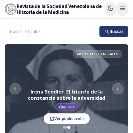
Revista de la Sociedad Venezolana de
dark_mode
menu
Historia de la Medicina
search
Buscar
ARTÍCULOS GENERALES
chevron_left
chevron_right
Irena Sendler. El triunfo de la
constancia sobre la adversidad
headphones
AUDIO
open_in_new
Ver publicación