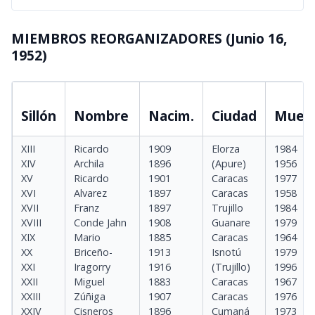
MIEMBROS REORGANIZADORES (Junio 16,
1952)
Sillón
Nombre
Nacim.
Ciudad
Muer
XIII
Ricardo
1909
Elorza
1984
XIV
Archila
1896
(Apure)
1956
XV
Ricardo
1901
Caracas
1977
XVI
Alvarez
1897
Caracas
1958
XVII
Franz
1897
Trujillo
1984
XVIII
Conde Jahn
1908
Guanare
1979
XIX
Mario
1885
Caracas
1964
XX
Briceño-
1913
Isnotú
1979
XXI
Iragorry
1916
(Trujillo)
1996
XXII
Miguel
1883
Caracas
1967
XXIII
Zúñiga
1907
Caracas
1976
XXIV
Cisneros
1896
Cumaná
1973