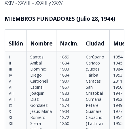
XXIV - XXVIII – XXXIII y XXXV.
MIEMBROS FUNDADORES (Julio 28, 1944)
Sillón
Nombre
Nacim.
Ciudad
Muer
I
Santos
1869
Carúpano
1954
II
Anibal
1884
Cariaco
1945
III
Dominici
1903
(Sucre)
1984
IV
Diego
1884
Táriba
1953
V
Carbonell
1907
Caracas
2011
VI
Espinal
1867
San
1950
VII
Joaquín
1883
Cristóbal
1947
VIII
Díaz
1883
Cumaná
1962
IX
González
1874
Petare
1949
X
Jesús María
1904
Guanare
1977
XI
Romero
1872
Capacho
1954
XII
Sierra
1860
(Táchira)
1955