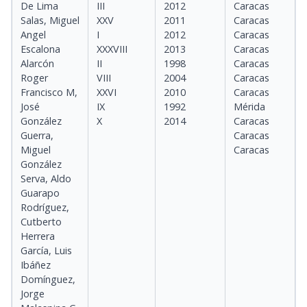
De Lima
III
2012
Caracas
Salas, Miguel
XXV
2011
Caracas
Angel
I
2012
Caracas
Escalona
XXXVIII
2013
Caracas
Alarcón
II
1998
Caracas
Roger
VIII
2004
Caracas
Francisco M,
XXVI
2010
Caracas
José
IX
1992
Mérida
González
X
2014
Caracas
Guerra,
Caracas
Miguel
Caracas
González
Serva, Aldo
Guarapo
Rodríguez,
Cutberto
Herrera
García, Luis
Ibáñez
Domínguez,
Jorge