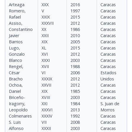
Arteaga
XXX
2016
Caracas
Romero,
V
1997
Caracas
Rafael
XXIX
2015
Caracas
Assiso,
XXXVII
2012
Caracas
Constantino
XX
1986
Caracas
Javier
XXII
2010
Caracas
Barrios
XIX
2005
Caracas
Lugo,
XL
2015
Caracas
Gonzalo
XVI
2012
Caracas
Blanco
XXXI
2003
Caracas
Rengel,
XVII
1988
Caracas
César
VI
2006
Estados
Bracho
XXXIX
2012
Unidos
Ochoa,
XXVII
2012
Caracas
Daniel
XIX
1985
Caracas
Briceño-
XVIII
2003
Caracas
Iragorry,
XXI
1984
S. Juan de
Leopoldo
XXXVI
2013
Morros
Colmenares
XXXIV
1992
Caracas
S. Luis
VII
2008
Caracas
Alfonso
XXXII
2003
Caracas