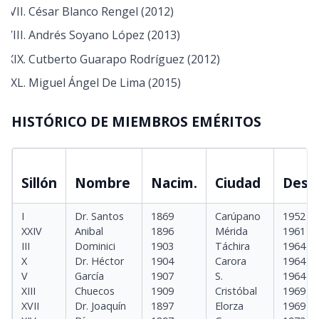
César Blanco Rengel (2012)
Andrés Soyano López (2013)
Cutberto Guarapo Rodríguez (2012)
Miguel Ángel De Lima (2015)
HISTÓRICO DE MIEMBROS EMÉRITOS
Sillón
Nombre
Nacim.
Ciudad
Desig
I
Dr. Santos
1869
Carúpano
1952
XXIV
Anibal
1896
Mérida
1961
III
Dominici
1903
Táchira
1964
X
Dr. Héctor
1904
Carora
1964
V
García
1907
S.
1964
XIII
Chuecos
1909
Cristóbal
1969
XVII
Dr. Joaquín
1897
Elorza
1969