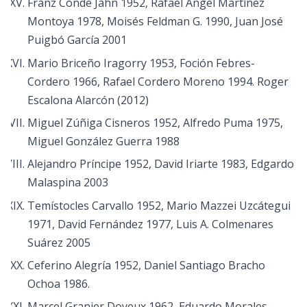
Franz Conde Jahn 1952, Rafael Angel Martínez
Montoya 1978, Moisés Feldman G. 1990, Juan José
Puigbó García 2001
Mario Briceño Iragorry 1953, Foción Febres-
Cordero 1966, Rafael Cordero Moreno 1994. Roger
Escalona Alarcón (2012)
Miguel Zúñiga Cisneros 1952, Alfredo Puma 1975,
Miguel González Guerra 1988
Alejandro Príncipe 1952, David Iriarte 1983, Edgardo
Malaspina 2003
Temístocles Carvallo 1952, Mario Mazzei Uzcátegui
1971, David Fernández 1977, Luis A. Colmenares
Suárez 2005
Ceferino Alegría 1952, Daniel Santiago Bracho
Ochoa 1986.
Marcel Granier Doyeux 1962, Eduardo Morales