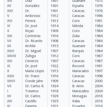
XIV
Díaz
1897
Guanare
1973
XV
González
1901
España
1976
XXV
Dr.
1901
Caracas
1976
V
Ambrosio
1912
Caracas
1996
XVI
Perera
1913
Coro
1991
IV
Dr. José
1914
Mérida
1984
II
Rojas
1909
Coro
1984
XXI
Contreras
1916
Zulia
1984
VII
Dr. Ricardo
1908
Caracas
1984
XII
Archila
1915
Guanare
1984
XXVI
Dr. Miguel
1907
Barquis
1984
XXVIII
Zúñiga
1912
Coro
1987
XIII
Cisneros
1907
Caracas
1987
IX
Dr. José
1922
Boconó
1991
X
María Llopis
1913
Maracaibo
1997
XXIII
Dr. Franz
1916
Caracas
1998
XXVII
Conde Jahn
1909
Caracas
2000
VII
Dr. Carlos R.
1924
B. Aires
2004
I
Travieso
1918
Maracaibo
2004
XII
Dr. Carlos
1929
Monagas
2016
XIV
Castillo
1925
Italia
2016
IV
Faneite
1923
Ecuador
2016