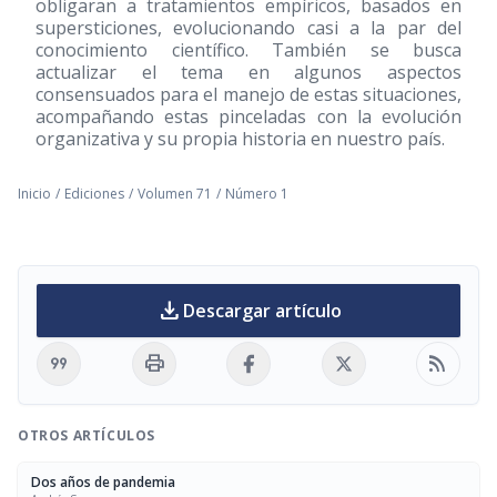
obligaran a tratamientos empíricos, basados en
supersticiones, evolucionando casi a la par del
conocimiento científico. También se busca
actualizar el tema en algunos aspectos
consensuados para el manejo de estas situaciones,
acompañando estas pinceladas con la evolución
organizativa y su propia historia en nuestro país.
Inicio
/
Ediciones
/
Volumen 71
/
Número 1
download
Descargar artículo
format_quote
print
rss_feed
OTROS ARTÍCULOS
Dos años de pandemia