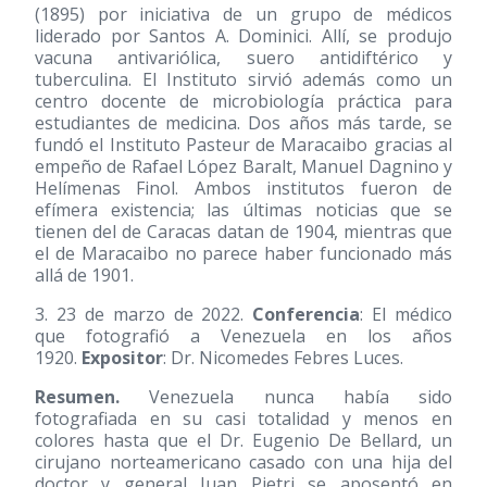
(1895) por iniciativa de un grupo de médicos
liderado por Santos A. Dominici. Allí, se produjo
vacuna antivariólica, suero antidiftérico y
tuberculina. El Instituto sirvió además como un
centro docente de microbiología práctica para
estudiantes de medicina. Dos años más tarde, se
fundó el Instituto Pasteur de Maracaibo gracias al
empeño de Rafael López Baralt, Manuel Dagnino y
Helímenas Finol. Ambos institutos fueron de
efímera existencia; las últimas noticias que se
tienen del de Caracas datan de 1904, mientras que
el de Maracaibo no parece haber funcionado más
allá de 1901.
3. 23 de marzo de 2022.
Conferencia
: El médico
que fotografió a Venezuela en los años
1920.
Expositor
: Dr. Nicomedes Febres Luces.
Resumen.
Venezuela nunca había sido
fotografiada en su casi totalidad y menos en
colores hasta que el Dr. Eugenio De Bellard, un
cirujano norteamericano casado con una hija del
doctor y general Juan Pietri se aposentó en