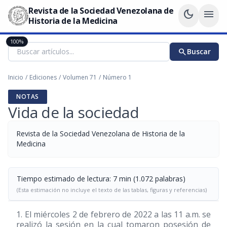
Revista de la Sociedad Venezolana de
dark_mode
menu
Historia de la Medicina
100%
search
Buscar
Inicio
/
Ediciones
/
Volumen 71
/
Número 1
NOTAS
Vida de la sociedad
Revista de la Sociedad Venezolana de Historia de la
Medicina
Tiempo estimado de lectura: 7 min (1.072 palabras)
(Esta estimación no incluye el texto de las tablas, figuras y referencias)
1. El miércoles 2 de febrero de 2022 a las 11 a.m. se
realizó la sesión en la cual tomaron posesión de