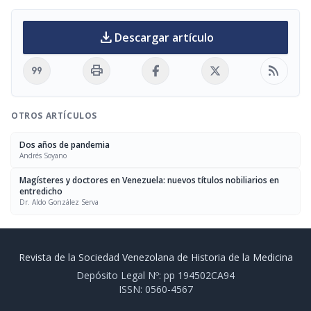
download
Descargar artículo
format_quote
print
rss_feed
OTROS ARTÍCULOS
Dos años de pandemia
Andrés Soyano
Magísteres y doctores en Venezuela: nuevos títulos nobiliarios en
entredicho
Dr. Aldo González Serva
Revista de la Sociedad Venezolana de Historia de la Medicina
Depósito Legal Nº: pp 194502CA94
ISSN: 0560-4567