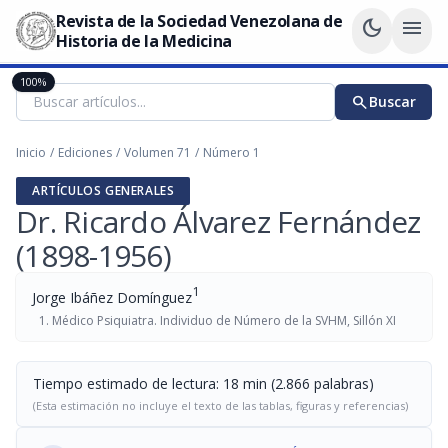
Revista de la Sociedad Venezolana de
dark_mode
menu
Historia de la Medicina
100%
search
Buscar
Inicio
/
Ediciones
/
Volumen 71
/
Número 1
ARTÍCULOS GENERALES
Dr. Ricardo Álvarez Fernández
(1898-1956)
1
Jorge Ibáñez Domínguez
Médico Psiquiatra. Individuo de Número de la SVHM, Sillón XI
Tiempo estimado de lectura: 18 min (2.866 palabras)
(Esta estimación no incluye el texto de las tablas, figuras y referencias)