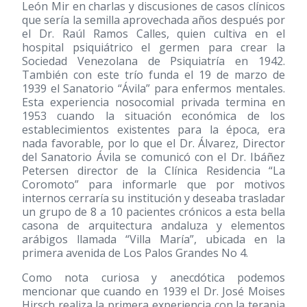
León Mir en charlas y discusiones de casos clínicos
que sería la semilla aprovechada años después por
el Dr. Raúl Ramos Calles, quien cultiva en el
hospital psiquiátrico el germen para crear la
Sociedad Venezolana de Psiquiatría en 1942.
También con este trío funda el 19 de marzo de
1939 el Sanatorio “Ávila” para enfermos mentales.
Esta experiencia nosocomial privada termina en
1953 cuando la situación económica de los
establecimientos existentes para la época, era
nada favorable, por lo que el Dr. Álvarez, Director
del Sanatorio Ávila se comunicó con el Dr. Ibáñez
Petersen director de la Clínica Residencia “La
Coromoto” para informarle que por motivos
internos cerraría su institución y deseaba trasladar
un grupo de 8 a 10 pacientes crónicos a esta bella
casona de arquitectura andaluza y elementos
arábigos llamada “Villa María”, ubicada en la
primera avenida de Los Palos Grandes No 4.
Como nota curiosa y anecdótica podemos
mencionar que cuando en 1939 el Dr. José Moises
Hirsch realiza la primera experiencia con la terapia