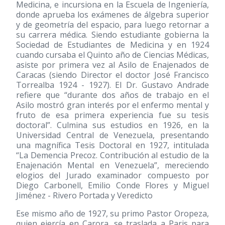
Medicina, e incursiona en la Escuela de Ingeniería,
donde aprueba los exámenes de álgebra superior
y de geometría del espacio, para luego retornar a
su carrera médica. Siendo estudiante gobierna la
Sociedad de Estudiantes de Medicina y en 1924
cuando cursaba el Quinto año de Ciencias Médicas,
asiste por primera vez al Asilo de Enajenados de
Caracas (siendo Director el doctor José Francisco
Torrealba 1924 - 1927). El Dr. Gustavo Andrade
refiere que “durante dos años de trabajo en el
Asilo mostró gran interés por el enfermo mental y
fruto de esa primera experiencia fue su tesis
doctoral”. Culmina sus estudios en 1926, en la
Universidad Central de Venezuela, presentando
una magnífica Tesis Doctoral en 1927, intitulada
“La Demencia Precoz. Contribución al estudio de la
Enajenación Mental en Venezuela”, mereciendo
elogios del Jurado examinador compuesto por
Diego Carbonell, Emilio Conde Flores y Miguel
Jiménez - Rivero Portada y Veredicto
Ese mismo año de 1927, su primo Pastor Oropeza,
quien ejercía en Carora, se traslada a Paris para