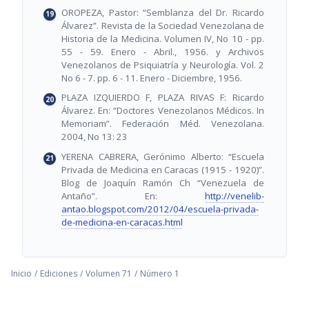
OROPEZA, Pastor: “Semblanza del Dr. Ricardo
Álvarez”. Revista de la Sociedad Venezolana de
Historia de la Medicina. Volumen IV, No 10 - pp.
55 - 59. Enero - Abril., 1956. y Archivos
Venezolanos de Psiquiatría y Neurología. Vol. 2
No 6 - 7. pp. 6 - 11. Enero - Diciembre, 1956.
PLAZA IZQUIERDO F, PLAZA RIVAS F: Ricardo
Álvarez. En: “Doctores Venezolanos Médicos. In
Memoriam”. Federación Méd. Venezolana.
2004, No 13: 23
YERENA CABRERA, Gerónimo Alberto: “Escuela
Privada de Medicina en Caracas (1915 - 1920)”.
Blog de Joaquín Ramón Ch “Venezuela de
Antaño”. En:
http://venelib-
antao.blogspot.com/2012/04/escuela-privada-
de-medicina-en-caracas.html
Inicio
/
Ediciones
/
Volumen 71
/
Número 1