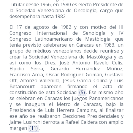
Titular desde 1966, en 1980 es electo Presidente de
la Sociedad Venezolana de Oncología, cargo que
desempeñara hasta 1982.
El 17 de agosto de 1982 y con motivo del III
Congreso Internacional de Senología y IV
Congreso Latinoamericano de Mastòlogia, que
tenía previsto celebrarse en Caracas en 1983, un
grupo de médicos venezolanos decide reunirse y
crear la Sociedad Venezolana de Mastòlogia y es
así como los Dres. José Antonio Ravelo Celis,
Elpidio Serra, Gerardo Hernández Muñoz,
Francisco Arcia, Oscar Rodríguez Griman, Gustavo
Ott, Alfonzo Vallenilla, Jesús García Colina y Luis
Betancourt aparecen firmando el acta de
constitución de esta Sociedad
(5)
. Ese mismo año
se celebran en Caracas los Juegos Panamericanos
y se inaugura el Metro de Caracas, bajo la
Presidencia de Luis Herrera Campins, al finalizar
ese año se realizaron Elecciones Presidenciales y
Jaime Lusinchi derrota a Rafael Caldera con amplio
margen
(11)
.