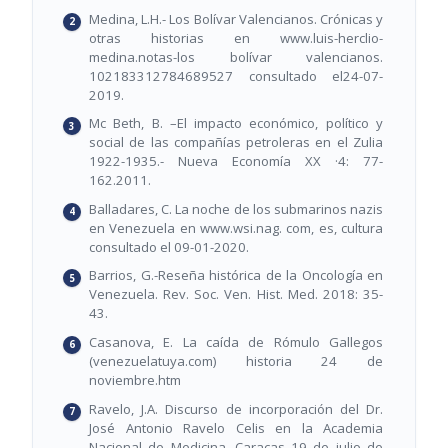
Medina, L.H.- Los Bolívar Valencianos. Crónicas y
otras historias en www.luis-herclio-
medina.notas-los bolívar valencianos.
102183312784689527 consultado el24-07-
2019.
Mc Beth, B. –El impacto económico, político y
social de las compañías petroleras en el Zulia
1922-1935.- Nueva Economía XX ·4: 77-
162.2011.
Balladares, C. La noche de los submarinos nazis
en Venezuela en www.wsi.nag. com, es, cultura
consultado el 09-01-2020.
Barrios, G.-Reseña histórica de la Oncología en
Venezuela. Rev. Soc. Ven. Hist. Med. 2018: 35-
43.
Casanova, E. La caída de Rómulo Gallegos
(venezuelatuya.com) historia 24 de
noviembre.htm
Ravelo, J.A. Discurso de incorporación del Dr.
José Antonio Ravelo Celis en la Academia
Nacional de Medicina, Caracas 19 de julio de