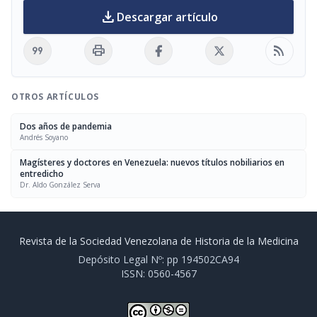
download
Descargar artículo
format_quote
print
rss_feed
OTROS ARTÍCULOS
Dos años de pandemia
Andrés Soyano
Magísteres y doctores en Venezuela: nuevos títulos nobiliarios en
entredicho
Dr. Aldo González Serva
Revista de la Sociedad Venezolana de Historia de la Medicina
Depósito Legal Nº: pp 194502CA94
ISSN: 0560-4567