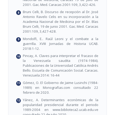
2001. Gac. Med. Caracas 2001:109, 3,422-426.
Bruni Celli, B. Discurso de recepción al Dr. José
Antonio Ravelo Celis en su incorporación a la
Academia Nacional de Medicina por el Dr. Blas
Bruni Celli, 19 de junio 2001. Gac. Med. Caracas
2001:109, 3,427-428.
Mondolfi, E.. Raúl Leoni y el combate a la
guerrilla. XVIII Jornadas de Historia UCAB.
2018:1-12.
Pincay, A. Claves para interpretar el fracaso de
la Venezuela saudita (1974-1984).
Publicaciones de la Universidad Católica Andrés
Bello. Escuela de Comunicación Social. Caracas.
Venezuela 2014: 16-44
Gómez, O. El Gobierno de Jaime Lusinchi (1984-
1989) en Monografias.com consultado 22
febrero de 2020.
Yánez, A. Determinantes económicas de la
popularidad presidencial durante el periodo
1989-2004 en www.biblioteca2.ucab.edu.ve
consultado 22 de julio 2020.