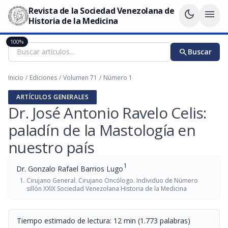
Revista de la Sociedad Venezolana de
dark_mode
menu
Historia de la Medicina
100%
search
Buscar
Inicio
/
Ediciones
/
Volumen 71
/
Número 1
ARTÍCULOS GENERALES
Dr. José Antonio Ravelo Celis:
paladín de la Mastología en
nuestro país
1
Dr. Gonzalo Rafael Barrios Lugo
Cirujano General. Cirujano Oncólogo. Individuo de Número
sillón XXIX Sociedad Venezolana Historia de la Medicina
Tiempo estimado de lectura: 12 min (1.773 palabras)