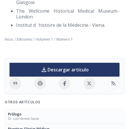
Glasgow
The Wellcome Historical Medical Museum.-
London
Institut d¨histoire de la Médecine.- Viena.
Inicio
/
Ediciones
/
Volumen 1
/
Número 1
download
Descargar artículo
format_quote
print
rss_feed
OTROS ARTÍCULOS
Prólogo
Dr. Luis Herrera García
Nuestras Glorias Médicas