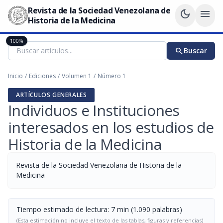
Revista de la Sociedad Venezolana de
dark_mode
menu
Historia de la Medicina
100%
search
Buscar
Inicio
/
Ediciones
/
Volumen 1
/
Número 1
ARTÍCULOS GENERALES
Individuos e Instituciones
interesados en los estudios de
Historia de la Medicina
Revista de la Sociedad Venezolana de Historia de la
Medicina
Tiempo estimado de lectura: 7 min (1.090 palabras)
(Esta estimación no incluye el texto de las tablas, figuras y referencias)