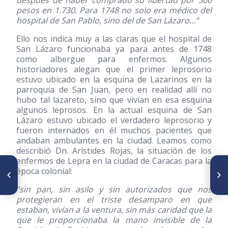
pesos en 1.730. Para 1748 no solo era médico del
hospital de San Pablo, sino del de San Lázaro…”
Ello nos indica muy a las claras que el hospital de
San Lázaro funcionaba ya para antes de 1748
como albergue para enfermos. Algunos
historiadores alegan que el primer leprosorio
estuvo ubicado en la esquina de Lazarinos en la
parroquia de San Juan, pero en realidad allí no
hubo tal lazareto, sino que vivían en esa esquina
algunos leprosos. En la actual esquina de San
Lázaro estuvo ubicado el verdadero leprosorio y
fueron internados en él muchos pacientes que
andaban ambulantes en la ciudad. Leamos como
describió Dn. Arístides Rojas, la situación de los
enfermos de Lepra en la ciudad de Caracas para la
época colonial:
ARTÍCULO ANTERIOR
SIGUIENTE ARTÍCULO
Nuestras Glorias Médicas
La Casona de San Lázaro
”sin pan, sin asilo y sin autorizados que nos
protegieran en el triste desamparo en que
estaban, vivían a la ventura, sin más caridad que la
que le proporcionaba la mano invisible de la