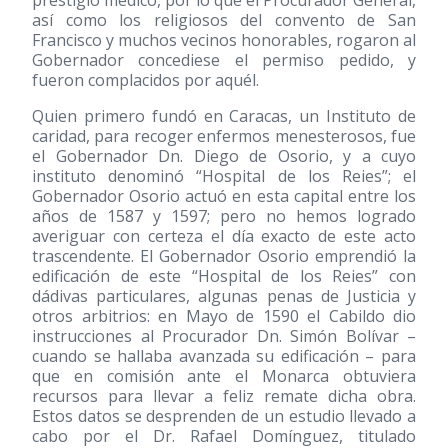
prestigio médico, por lo que el Procurador General,
así como los religiosos del convento de San
Francisco y muchos vecinos honorables, rogaron al
Gobernador concediese el permiso pedido, y
fueron complacidos por aquél.
Quien primero fundó en Caracas, un Instituto de
caridad, para recoger enfermos menesterosos, fue
el Gobernador Dn. Diego de Osorio, y a cuyo
instituto denominó “Hospital de los Reies”; el
Gobernador Osorio actuó en esta capital entre los
años de 1587 y 1597; pero no hemos logrado
averiguar con certeza el día exacto de este acto
trascendente. El Gobernador Osorio emprendió la
edificación de este “Hospital de los Reies” con
dádivas particulares, algunas penas de Justicia y
otros arbitrios: en Mayo de 1590 el Cabildo dio
instrucciones al Procurador Dn. Simón Bolívar –
cuando se hallaba avanzada su edificación – para
que en comisión ante el Monarca obtuviera
recursos para llevar a feliz remate dicha obra.
Estos datos se desprenden de un estudio llevado a
cabo por el Dr. Rafael Domínguez, titulado