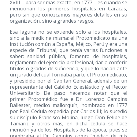
XVIII – para ser más exacto, en 1777 – es cuando se
mencionan los primeros hospitales en Caracas,
pero sin que conozcamos mayores detalles en su
organización, sino a grandes rasgos.
Esa laguna no se extiende solo a los hospitales,
sino a la medicina misma; el Protomedicato es una
institución común a España, Méjico, Perú y era una
especie de Tribunal, que tenía varias funciones a
saber: sanidad pública, fomento de hospitales,
reglamento del ejercicio profesional, dar o conferir
títulos o grados de suficiencia, y que lo hacían ante
un jurado del cual formaba parte el Protomedicato,
y presidido por el Capitán General, además de un
representante del Cabildo Eclesiástico y el Rector
Universitario De paso hacemos notar que el
primer Protomédico fue e Dr. Lorenzo Campins
Ballester, médico mallorquín, nombrado en 1777
por Real Cédula expedida por Carlos III; lo sucedió
su discípulo Francisco Molina, luego Don Felipe de
Tamariz y otros más; en dicha cédula se hace
mención ya de los Hospitales de la época, pues se
nombraba al Dr. Campins como “médico de mis