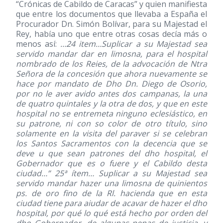
“Crónicas de Cabildo de Caracas” y quien manifiesta
que entre los documentos que llevaba a España el
Procurador Dn. Simón Bolívar, para su Majestad el
Rey, había uno que entre otras cosas decía más o
menos así:
…24 item…Suplicar a su Majestad sea
servido mandar dar en limosna, para el hospital
nombrado de los Reies, de la advocación de Ntra
Señora de la concesión que ahora nuevamente se
hace por mandato de Dho Dn. Diego de Osorio,
por no le aver avido antes dos campanas, la una
de quatro quintales y la otra de dos, y que en este
hospital no se entremeta ninguno eclesiástico, en
su patrone, ni con so color de otro título, sino
solamente en la visita del paraver si se celebran
los Santos Sacramentos con la decencia que se
deve u que sean patrones del dho hospital, el
Gobernador que es o fuere y el Cabildo desta
ciudad…” 25ª ítem… Suplicar a su Majestad sea
servido mandar hazer una limosna de quinientos
ps. de oro fino de la Rl. hacienda que en esta
ciudad tiene para aiudar de acavar de hazer el dho
hospital, por qué lo qué está hecho por orden del