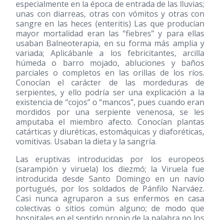
especialmente en la época de entrada de las lluvias;
unas con diarreas, otras con vómitos y otras con
sangre en las heces (enteritis) Las que producían
mayor mortalidad eran las “fiebres” y para ellas
usaban Balneoterapia, en su forma más amplia y
variada; Aplicábanle a los febricitantes, arcilla
húmeda o barro mojado, abluciones y baños
parciales o completos en las orillas de los ríos.
Conocían el carácter de las mordeduras de
serpientes, y ello podría ser una explicación a la
existencia de “cojos” o “mancos”, pues cuando eran
mordidos por una serpiente venenosa, se les
amputaba el miembro afecto. Conocían plantas
catárticas y diuréticas, estomáquicas y diaforéticas,
vomitivas. Usaban la dieta y la sangría.
Las eruptivas introducidas por los europeos
(sarampión y viruela) los diezmó; la Viruela fue
introducida desde Santo Domingo en un navío
portugués, por los soldados de Pánfilo Narváez.
Casi nunca agruparon a sus enfermos en casa
colectivas o sitios común alguno; de modo que
hospitales en el sentido propio de la palabra no los