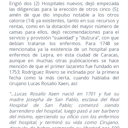
Erigió dos (2) Hospitales nuevos; dejó empezada
las diligencias para la erección de otros cinco (5);
amén de que dio impulso notable a los otros
catorce (14) ya existentes, tanto en sus recursos y
rentas, como en la dotación del mayor número de
camas para ellos, dejó recomendaciones para el
servicio y provisión “suavidad” y “dulzura”, con que
debían tratarse los enfermos. Para 1748 se
mencionaba ya la existencia de un hospital para
enfermos de Lepra, en esta ciudad de Caracas,
aunque en muchas otras publicaciones se hace
mención de que el primer lazareto fue fundado en
1753; Rodríguez Rivero se inclinada por la primera
fecha como la más cierta, cuando hablaba del
cirujano Lucas Rosalio Xaen, así:
“…Lucas Rosalío Xaen nació en 1701 y fue su
madre Josepha de San Pablo, esclava del Real
Hospital de San Pablo; comenzó siendo
barrendero del hospital, luego pasó a ser barbero
del mismo, ejerciendo su oficio con los enfermos
del hospital, y terminó su vida como Cirujano,
después de haber comprado su libertad por 500