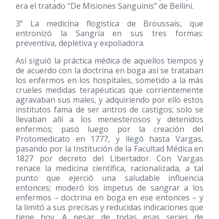
era el tratado “De Misiones Sanguinis” de Bellini.
3º La medicina flogística de Broussais, que
entronizó la Sangría en sus tres formas:
preventiva, depletiva y expoliadora.
Así siguió la práctica médica de aquellos tiempos y
de acuerdo con la doctrina en boga así se trataban
los enfermos en los hospitales, sometido a la más
crueles medidas terapéuticas que corrientemente
agravaban sus males, y adquiriendo por ello estos
institutos fama de ser antros de castigos; solo se
llevaban allí a los menesterosos y detenidos
enfermos; pasó luego por la creación del
Protomedicato en 1777, y llegó hasta Vargas,
pasando por la Institución de la Facultad Médica en
1827 por decreto del Libertador. Con Vargas
renace la medicina científica, racionalizada, a tal
punto que ejerció una saludable influencia
entonces; moderó los ímpetus de sangrar a los
enfermos – doctrina en boga en ese entonces – y
la limitó a sus precisas y reducidas indicaciones que
tiene hoy. A pesar de todas esas series de