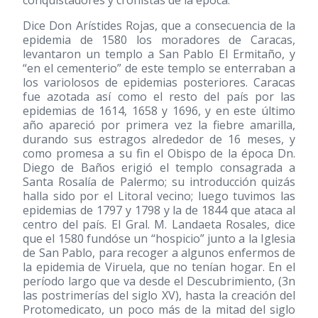
conquistadores y cronistas de la época.
Dice Don Arístides Rojas, que a consecuencia de la
epidemia de 1580 los moradores de Caracas,
levantaron un templo a San Pablo El Ermitaño, y
“en el cementerio” de este templo se enterraban a
los variolosos de epidemias posteriores. Caracas
fue azotada así como el resto del país por las
epidemias de 1614, 1658 y 1696, y en este último
año apareció por primera vez la fiebre amarilla,
durando sus estragos alrededor de 16 meses, y
como promesa a su fin el Obispo de la época Dn.
Diego de Baños erigió el templo consagrada a
Santa Rosalía de Palermo; su introducción quizás
halla sido por el Litoral vecino; luego tuvimos las
epidemias de 1797 y 1798 y la de 1844 que ataca al
centro del país. El Gral. M. Landaeta Rosales, dice
que el 1580 fundóse un “hospicio” junto a la Iglesia
de San Pablo, para recoger a algunos enfermos de
la epidemia de Viruela, que no tenían hogar. En el
período largo que va desde el Descubrimiento, (3n
las postrimerías del siglo XV), hasta la creación del
Protomedicato, un poco más de la mitad del siglo