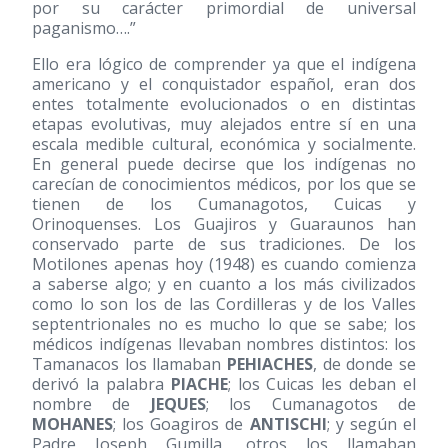
por su carácter primordial de universal
paganismo….”
Ello era lógico de comprender ya que el indígena
americano y el conquistador español, eran dos
entes totalmente evolucionados o en distintas
etapas evolutivas, muy alejados entre sí en una
escala medible cultural, económica y socialmente.
En general puede decirse que los indígenas no
carecían de conocimientos médicos, por los que se
tienen de los Cumanagotos, Cuicas y
Orinoquenses. Los Guajiros y Guaraunos han
conservado parte de sus tradiciones. De los
Motilones apenas hoy (1948) es cuando comienza
a saberse algo; y en cuanto a los más civilizados
como lo son los de las Cordilleras y de los Valles
septentrionales no es mucho lo que se sabe; los
médicos indígenas llevaban nombres distintos: los
Tamanacos los llamaban
PEHIACHES
, de donde se
derivó la palabra
PIACHE
; los Cuicas les deban el
nombre de
JEQUES
; los Cumanagotos de
MOHANES
; los Goagiros de
ANTISCHI
; y según el
Padre Joseph Gumilla, otros los llamaban