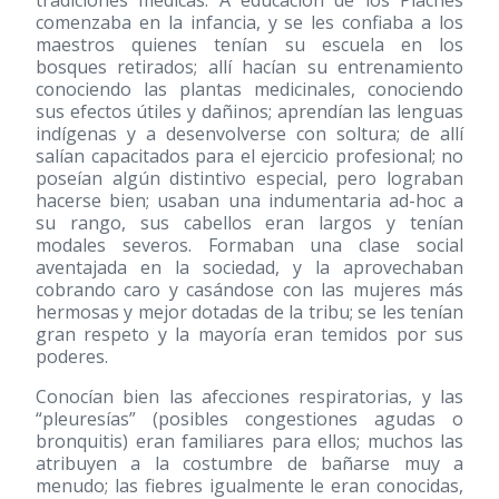
tradiciones médicas. A educación de los Piaches
comenzaba en la infancia, y se les confiaba a los
maestros quienes tenían su escuela en los
bosques retirados; allí hacían su entrenamiento
conociendo las plantas medicinales, conociendo
sus efectos útiles y dañinos; aprendían las lenguas
indígenas y a desenvolverse con soltura; de allí
salían capacitados para el ejercicio profesional; no
poseían algún distintivo especial, pero lograban
hacerse bien; usaban una indumentaria ad-hoc a
su rango, sus cabellos eran largos y tenían
modales severos. Formaban una clase social
aventajada en la sociedad, y la aprovechaban
cobrando caro y casándose con las mujeres más
hermosas y mejor dotadas de la tribu; se les tenían
gran respeto y la mayoría eran temidos por sus
poderes.
Conocían bien las afecciones respiratorias, y las
“pleuresías” (posibles congestiones agudas o
bronquitis) eran familiares para ellos; muchos las
atribuyen a la costumbre de bañarse muy a
menudo; las fiebres igualmente le eran conocidas,