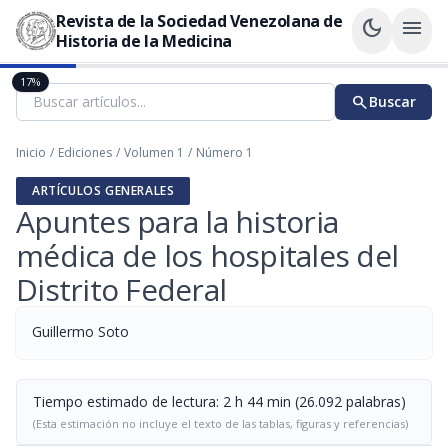
Revista de la Sociedad Venezolana de
dark_mode
menu
Historia de la Medicina
17%
search
Buscar
Inicio
/
Ediciones
/
Volumen 1
/
Número 1
ARTÍCULOS GENERALES
Apuntes para la historia
médica de los hospitales del
Distrito Federal
Guillermo Soto
Tiempo estimado de lectura: 2 h 44 min (26.092 palabras)
(Esta estimación no incluye el texto de las tablas, figuras y referencias)