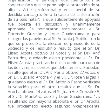
organización, le participe que cuenta con su
cooperación y que se pone bajo la protección de su
alto carácter profesional y en especial de su
decidida consagración a la causa de la ilustración
de su país natal”; la que suficientemente apoyada
fue puesta en discusión y unánimemente
aprobada. Se nombraron escrutadores al Sr.
Florencio Guzmán y Lope Guaderrama y para
recoger las papeletas al Sr. Antonio J. Sotillo, con lo
que se procedió a la elección de presidente de la
Sociedad y del escrutinio resultó que el Sr. Dr.
Eliseo Acosta obtuvo 31 votos y el Sr Dr.- Antº
Parra dos, quedando electo presidente el Sr. Dr.
Eliseo Acosta: practicando el escrutinio para uno de
los dos vicepresidentes que debe tener la Sociedad,
resultó que el Sr. Dr. Antº Parra obtuvo 27 votos, el
Sr. Dr. Luciano Arocha 4 y el Sr. Dr. José Vargas 1:
quedando electo el Sr. Dr. Antonio Parra: verificada
la votación para el otro resultó que el Sr. Dr.
Arocha obtuvo 24 votos, el Sr. Juan Vte. González 5,
el Sr. Dr. Manl.Alvarado 2 y Lope Guaderrama 1, y
resultando con mayoría absoluta el Sr. Dr Arocha,
fue proclamado electo segundo vicepresidente.