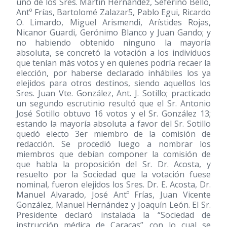
uno de los Sres. Martín Hernández, Seferino Bello,
Antº Frías, Bartolomé Zalazar5, Pablo Egui, Ricardo
O. Limardo, Miguel Arismendi, Arístides Rojas,
Nicanor Guardi, Gerónimo Blanco y Juan Gando; y
no habiendo obtenido ninguno la mayoría
absoluta, se concretó la votación a los individuos
que tenían más votos y en quienes podría recaer la
elección, por haberse declarado inhábiles los ya
elejidos para otros destinos, siendo aquellos los
Sres. Juan Vte. González, Ant. J. Sotillo; practicado
un segundo escrutinio resultó que el Sr. Antonio
José Sotillo obtuvo 16 votos y el Sr. González 13;
estando la mayoría absoluta a favor del Sr. Sotillo
quedó electo 3er miembro de la comisión de
redacción. Se procedió luego a nombrar los
miembros que debían componer la comisión de
que habla la proposición del Sr. Dr. Acosta, y
resuelto por la Sociedad que la votación fuese
nominal, fueron elejidos los Sres. Dr. E. Acosta, Dr.
Manuel Alvarado, José Antº Frías, Juan Vicente
González, Manuel Hernández y Joaquín León. El Sr.
Presidente declaró instalada la “Sociedad de
instrucción médica de Caracas” con lo cual se