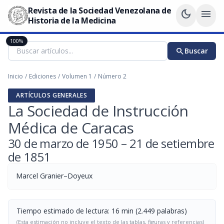
Revista de la Sociedad Venezolana de
dark_mode
menu
Historia de la Medicina
100%
search
Buscar
Inicio
/
Ediciones
/
Volumen 1
/
Número 2
ARTÍCULOS GENERALES
La Sociedad de Instrucción
Médica de Caracas
30 de marzo de 1950 – 21 de setiembre
de 1851
Marcel Granier–Doyeux
Tiempo estimado de lectura: 16 min (2.449 palabras)
(Esta estimación no incluye el texto de las tablas, figuras y referencias)