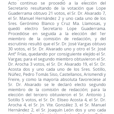
Acto continuo se procedió a la elección del
Secretario resultando de la votación que Lope
Guaderrama obtuvo 21 votos, el Sr. Dr. Alvarado 7,
el Sr. Manuel Hernández 2 y uno cada uno de los
Sres. Gerónimo Blanco y Cruz Ma. Llamosas, y
quedó electro Secretario Lope Guaderrama.
Procedióse en seguida a la elección del 1er
miembro de la comisión de redacción, y del
escrutinio resultó que el Sr. Dr. José Vargas obtuvo
30 votos, el Sr. Dr. Alvarado uno y otro el Sr. José
Antº Frías, quedando por consiguiente elejido el Sr.
Vargas; para el segundo miembro obtuvieron el Sr.
Dr. Arocha 3 votos, el Sr. Dr. Alvarado 19, el Sr. Dr.
Acosta dos y uno cada uno de los Sres. Sotillo,
Núñez, Pedro Tomás Siso, Castellanos, Arismendi y
Freire, y como la mayoría absoluta favoreciese al
Sr. Dr. Alvarado se le declaró electo segundo
miembro de la comisión de redacción; para la
elección del tercero obtuvieron el Sr. Antonio J.
Sotillo 5 votos, el Sr. Dr. Eliseo Acosta 4, el Sr. Dr.
Arocha 4, el Sr. Jn. Vte. González 3, el Sr. Manuel
Hernández 2, el Sr. Joaquín León dos y uno cada