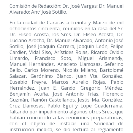
Comisión de Redacción: Dr. José Vargas; Dr. Manuel
Alvarado; Antº José Sotillo.
En la ciudad de Caracas a treinta y Marzo de mil
ochocientos cincuenta, reunidos en la casa del Sr.
Dr. Eliseo Acosta, los Sres. Dr. Eliseo Acosta, Dr.
Luciano Arocha, Dr. Manuel Alvarado, Antonio José
Sotillo, José Joaquín Carrera, Joaquín León, Felipe
Cardier, Vidal Siso, Arístides Rojas, Ricardo Ovidio
Limardo, Francisco Soto, Miguel Arismendy,
Manuel Hernández, Anacleto Llamosas, Seferino
Bello, Carlos Moreno, Nicolás Milano, Bartolomé
Salazar, Gerónimo Blanco, Juan Vte. González,
Eusebio Freyre, Marcos Aurelio Rojas, Pablo
Hernández, Juan E. Gando, Gregorio Méndez,
Benjamín Acuña, José Antonio Frías, Florencio
Guzmán, Ramón Castellanos, Jesús Ma. González,
Cruz Llamosas, Pablo Egui y Lope Guaderrama,
faltando por impedimento algunos otros Sres., que
habían concurrido a las reuniones preparatorias,
con el objeto de instalar una Sociedad de
instrucción médica, se dio lectura al reglamento