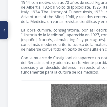
1944, con motivo de sus 70 años de edad. Figuran e
de Albertis, 1924: Il volto di Ippcocrate, 1925: 
Italy, 1934: The History of Tuberculosis, 1933: I
Adventures of the Mind, 1946, y casi dos centena
de la Medicina en varias revistas científicas y en 
ARTÍCULO ANTERIOR
La obra cumbre, consagratoria, por así decirlo,
De la vida médica venezolana
(Año 1952 - Continuación)
“Historia de la Medicina”, aparecida en 1927, con
(español, francés, alemán, inglés y portugués). 
con el más moderno criterio acerca de la materia
de haberse convertido en texto de consulta en c
Con la muerte de Castiglioni desaparece un nota
del Renacimiento y además, un ferviente parti
ciencias y un decidido defensor respecto al co
fundamental para la cultura de los médicos.