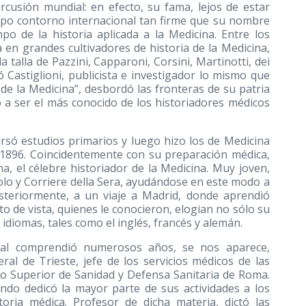
usión mundial: en efecto, su fama, lejos de estar
iempo contorno internacional tan firme que su nombre
o de la historia aplicada a la Medicina. Entre los
 en grandes cultivadores de historia de la Medicina,
 talla de Pazzini, Capparoni, Corsini, Martinotti, dei
ó Castiglioni, publicista e investigador lo mismo que
 de la Medicina”, desbordó las fronteras de su patria
ó a ser el más conocido de los historiadores médicos
cursó estudios primarios y luego hizo los de Medicina
n 1896. Coincidentemente con su preparación médica,
a, el célebre historiador de la Medicina. Muy joven,
colo y Corriere della Sera, ayudándose en este modo a
osteriormente, a un viaje a Madrid, donde aprendió
o de vista, quienes le conocieron, elogian no sólo su
 idiomas, tales como el inglés, francés y alemán.
cual comprendió numerosos años, se nos aparece,
al de Trieste, jefe de los servicios médicos de las
jo Superior de Sanidad y Defensa Sanitaria de Roma.
ndo dedicó la mayor parte de sus actividades a los
toria médica. Profesor de dicha materia, dictó las