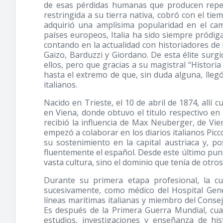
de esas pérdidas humanas que producen reperc
restringida a su tierra nativa, cobró con el t
adquirió una amplísima popularidad en el camp
países europeos, Italia ha sido siempre pródiga
contando en la actualidad con historiadores de la
Gaizo, Barduzzi y Giordano. De esta élite surgi
ellos, pero que gracias a su magistral “Historia
hasta el extremo de que, sin duda alguna, lleg
italianos.
Nacido en Trieste, el 10 de abril de 1874, allí 
en Viena, donde obtuvo el titulo respectivo e
recibió la influencia de Max Neuberger, de Vien
empezó a colaborar en los diarios italianos Pic
su sostenimiento en la capital austriaca y, p
fluentemente el español. Desde este último punt
vasta cultura, sino el dominio que tenía de otros
Durante su primera etapa profesional, la 
sucesivamente, como médico del Hospital Gener
líneas marítimas italianas y miembro del Conse
Es después de la Primera Guerra Mundial, cua
estudios, investigaciones y enseñanza de his