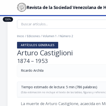
Revista de la Sociedad Venezolana de H
100%
Inicio
/
Ediciones
/
Volumen 1
/
Número 2
ARTÍCULOS GENERALES
Arturo Castiglioni
1874 – 1953
Ricardo Archila
Tiempo estimado de lectura: 5 min (786 palabras)
(Esta estimación no incluye el texto de las tablas, figuras y referenc
La muerte de Arturo Castiglione, acaecida en Mi