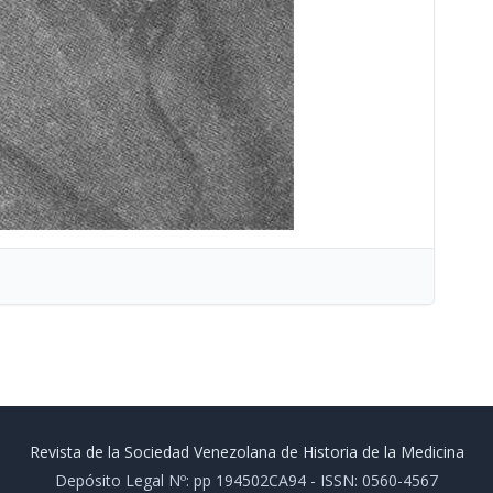
Revista de la Sociedad Venezolana de Historia de la Medicina
Depósito Legal Nº: pp 194502CA94 - ISSN: 0560-4567