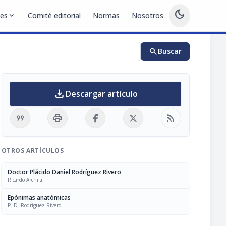
dark_mode
nes
expand_more
Comité editorial
Normas
Nosotros
search
Buscar
download
Descargar artículo
format_quote
print
rss_feed
OTROS ARTÍCULOS
Doctor Plácido Daniel Rodríguez Rivero
Ricardo Archila
Epónimas anatómicas
P. D. Rodríguez Rivero