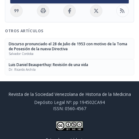
format_quote
print
rss_feed
OTROS ARTÍCULOS
Discurso pronunciado el 28 de Julio de 1953 con motivo de la Toma
de Posesión de la nueva Directiva
Salvador Cordoba
Luis Daniel Beauperthuy: Revisión de una vida
Dr. Ricardo Archila
Revista de la Sociedad Venezolana de Historia de la Medicina
Depósito Legal Nº: pp 194502CA94
ISSN: 0560-4567