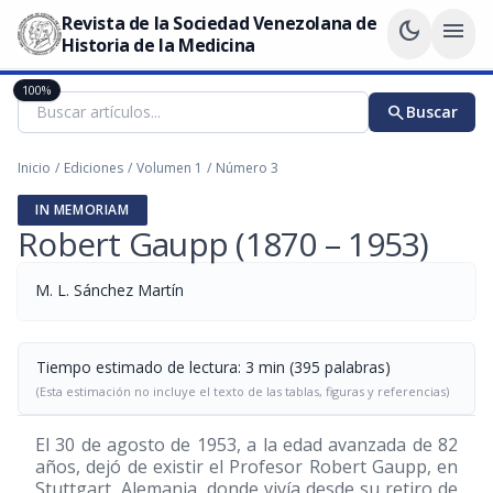
Revista de la Sociedad Venezolana de
dark_mode
menu
Historia de la Medicina
100%
search
Buscar
Inicio
/
Ediciones
/
Volumen 1
/
Número 3
IN MEMORIAM
Robert Gaupp (1870 – 1953)
M. L. Sánchez Martín
Tiempo estimado de lectura: 3 min (395 palabras)
(Esta estimación no incluye el texto de las tablas, figuras y referencias)
El 30 de agosto de 1953, a la edad avanzada de 82
años, dejó de existir el Profesor Robert Gaupp, en
Stuttgart, Alemania, donde vivía desde su retiro de