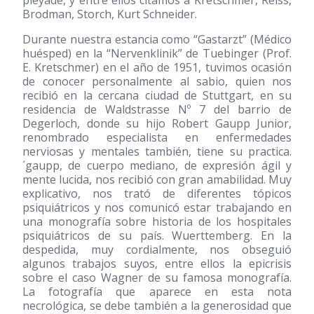
pléyade, y entre ellos citamos a Kretschmer, Reiss,
Brodman, Storch, Kurt Schneider.
Durante nuestra estancia como “Gastarzt” (Médico
huésped) en la “Nervenklinik” de Tuebinger (Prof.
E. Kretschmer) en el año de 1951, tuvimos ocasión
de conocer personalmente al sabio, quien nos
recibió en la cercana ciudad de Stuttgart, en su
residencia de Waldstrasse Nº 7 del barrio de
Degerloch, donde su hijo Robert Gaupp Junior,
renombrado especialista en enfermedades
nerviosas y mentales también, tiene su practica.
´gaupp, de cuerpo mediano, de expresión ágil y
mente lucida, nos recibió con gran amabilidad. Muy
explicativo, nos trató de diferentes tópicos
psiquiátricos y nos comunicó estar trabajando en
una monografía sobre historia de los hospitales
psiquiátricos de su país. Wuerttemberg. En la
despedida, muy cordialmente, nos obseguió
algunos trabajos suyos, entre ellos la epicrisis
sobre el caso Wagner de su famosa monografía.
La fotografía que aparece en esta nota
necrológica, se debe también a la generosidad que