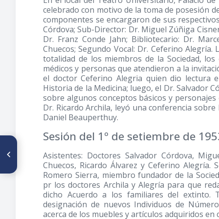
En el local del Teatro Universitario, Palacio d
celebrado con motivo de la toma de posesión de
componentes se encargaron de sus respectivos c
Córdova; Sub-Director: Dr. Miguel Zúñiga Cisnero
Dr. Franz Conde Jahn; Bibliotecario: Dr. Marc
Chuecos; Segundo Vocal: Dr. Ceferino Alegría. L
totalidad de los miembros de la Sociedad, los
médicos y personas que atendieron a la invitación
el doctor Ceferino Alegria quien dio lectura
Historia de la Medicina; luego, el Dr. Salvador
sobre algunos conceptos básicos y personajes c
Dr. Ricardo Archila, leyó una conferencia sobre
Daniel Beauperthuy.
Sesión del 1º de setiembre de 195
ARTÍCULO ANTERIOR
Asistentes: Doctores Salvador Córdova, Migue
De la vida médica venezolana
Año 1953
Chuecos, Ricardo Álvarez y Ceferino Alegría. Se
Romero Sierra, miembro fundador de la Soci
pr los doctores Archila y Alegría para que re
dicho Acuerdo a los familiares del extinto
designación de nuevos Individuos de Número 
acerca de los muebles y artículos adquiridos en c