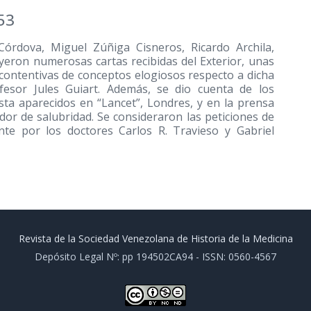
53
Córdova, Miguel Zúñiga Cisneros, Ricardo Archila,
eyeron numerosas cartas recibidas del Exterior, unas
s contentivas de conceptos elogiosos respecto a dicha
ofesor Jules Guiart. Además, se dio cuenta de los
ista aparecidos en “Lancet”, Londres, y en la prensa
dor de salubridad. Se consideraron las peticiones de
ente por los doctores Carlos R. Travieso y Gabriel
Revista de la Sociedad Venezolana de Historia de la Medicina
Depósito Legal Nº: pp 194502CA94 - ISSN: 0560-4567