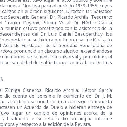
e las Academias, tuvo lugar el acto público y solemne
 la nueva Directiva para el período 1953-1955, cuyos
argos en el orden siguiente: Director: Dr. Salvador
s; Secretario General: Dr. Ricardo Archila; Tesorero:
el Granier Doyeux; Primer Vocal: Dr. Héctor García
a reunión estuvo prestigiada con la asistencia de la
 descendientes del Dr. Luis Daniel Beauperthuy, los
 especial que se hiciera por la prensa. Inició el acto
 el Acta de Fundacion de la Sociedad Venezolana de
 Córdova pronunció un discurso alusivo, extendiéndose
ulminantes de la medicina universal y por ultimo, el
 la personalidad del sabio franco-venezolano Dr. Luis
3
l Zúñiga Cisneros, Ricardo Archila, Héctor García
 dio cuenta del sensible fallecimiento del Dr. J. M.
edad, acordándose nombrar una comisión compuesta
dactasen un Acuerdo de Duelo e hicieran entrega de
. Tuvo lugar un cambio de opiniones acerca de la
y finalmente el Secretario dio un amplio informe
ompra y respecto a la edición de la Revista.