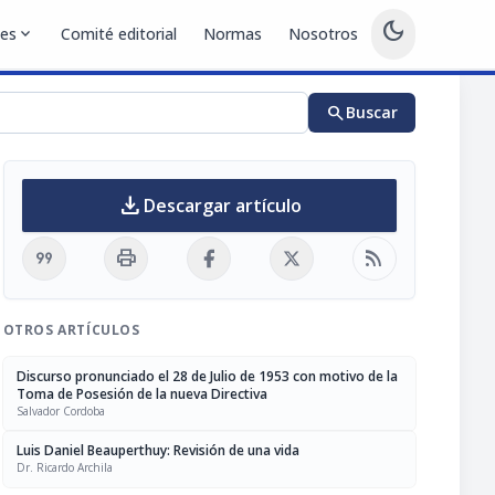
dark_mode
nes
expand_more
Comité editorial
Normas
Nosotros
search
Buscar
download
Descargar artículo
format_quote
print
rss_feed
OTROS ARTÍCULOS
Discurso pronunciado el 28 de Julio de 1953 con motivo de la
Toma de Posesión de la nueva Directiva
Salvador Cordoba
Luis Daniel Beauperthuy: Revisión de una vida
Dr. Ricardo Archila