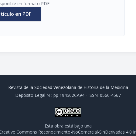
disponible en formato PDF
rtículo en PDF
Revista de la Sociedad Venezolana de Historia de la Medicina
Depósito Legal Nº: pp 194502CA94 - ISSN: 0560-4567
Esta obra está bajo una
e Creative Commons Reconocimiento-NoComercial-SinDerivadas 4.0 In