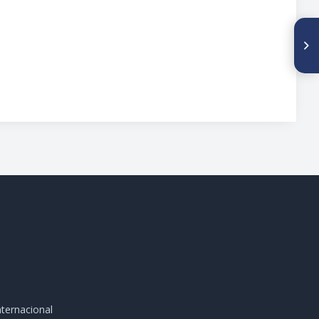
SIGUIENTE ARTÍCULO
Contestación al trabajo
titulado "Consideraciones
generales sobre el médico de
ayer y el de hoy''
ternacional