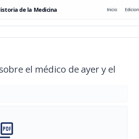
istoria de la Medicina
Inicio
Edicio
obre el médico de ayer y el
cture_as_pdf