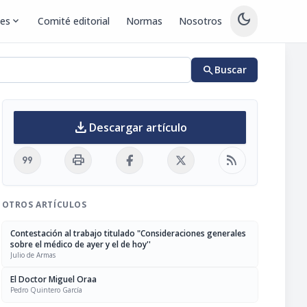
dark_mode
nes
expand_more
Comité editorial
Normas
Nosotros
search
Buscar
download
Descargar artículo
format_quote
print
rss_feed
OTROS ARTÍCULOS
Contestación al trabajo titulado "Consideraciones generales
sobre el médico de ayer y el de hoy''
Julio de Armas
El Doctor Miguel Oraa
Pedro Quintero García