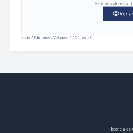
Este artículo está 
visibility
Ver a
Inicio
/
Ediciones
/
Volumen 4
/
Número 3
licencia d