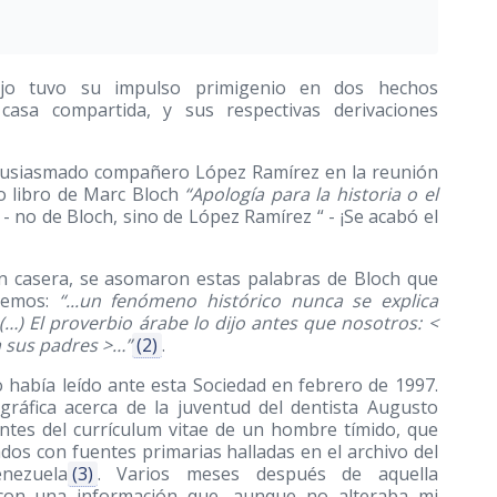
ajo tuvo su impulso primigenio en dos hechos
 casa compartida, y sus respectivas derivaciones
ntusiasmado compañero López Ramírez en la reunión
do libro de Marc Bloch
“Apología para la historia o el
l - no de Bloch, sino de López Ramírez “ - ¡Se acabó el
ón casera, se asomaron estas palabras de Bloch que
aremos:
“...un fenómeno histórico nunca se explica
) El proverbio árabe lo dijo antes que nosotros: <
 sus padres >…”
(2)
.
 había leído ante esta Sociedad en febrero de 1997.
ográfica acerca de la juventud del dentista Augusto
entes del currículum vitae de un hombre tímido, que
dos con fuentes primarias halladas en el archivo del
nezuela
(3)
. Varios meses después de aquella
 con una información que, aunque no alteraba mi