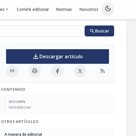
dark_mode
nes
expand_more
Comité editorial
Normas
Nosotros
search
Buscar
download
Descargar artículo
format_quote
print
rss_feed
CONTENIDO
RESUMEN
REFERENCIAS
OTROS ARTÍCULOS
A manera de editorial