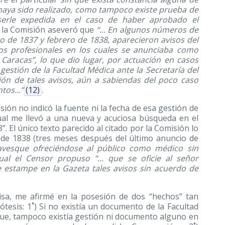
 haya sido realizado, como tampoco existe prueba de
 serle expedida en el caso de haber aprobado el
, la Comisión aseveró que
“... En algunos números de
o de 1837 y febrero de 1838, aparecieron avisos del
os profesionales en los cuales se anunciaba como
Caracas”, lo que dio lugar, por actuación en casos
a gestión de la Facultad Médica ante la Secretaría del
ción de tales avisos, aún a sabiendas del poco caso
tos...”
(12)
.
ión no indicó la fuente ni la fecha de esa gestión de
ual me llevó a una nueva y acuciosa búsqueda en el
. El único texto parecido al citado por la Comisión lo
o de 1838 (tres meses después del último anuncio de
Lavesque ofreciéndose al público como médico sin
cual el Censor propuso “... que se oficie al señor
e estampe en la Gazeta tales avisos sin acuerdo de
isa, me afirmé en la posesión de dos “hechos” tan
tesis: 1˚) Si no existía un documento de la Facultad
que, tampoco existía gestión ni documento alguno en