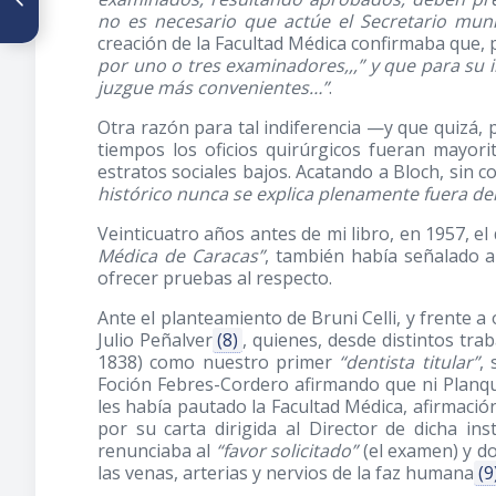
sobre la atención de la salud
no es necesario que actúe el Secretario muni
en el medio laboral
creación de la Facultad Médica confirmaba que,
por uno o tres examinadores,,,” y que para su 
juzgue más convenientes…”
.
Otra razón para tal indiferencia —y que quizá,
tiempos los oficios quirúrgicos fueran mayori
estratos sociales bajos. Acatando a Bloch, sin c
histórico nunca se explica plenamente fuera d
Veinticuatro años antes de mi libro, en 1957, el 
Médica de Caracas”
, también había señalado a
ofrecer pruebas al respecto.
Ante el planteamiento de Bruni Celli, y frente a
Julio Peñalver
(8)
, quienes, desde distintos tra
1838) como nuestro primer
“dentista titular”
,
Foción Febres-Cordero afirmando que ni Planqu
les había pautado la Facultad Médica, afirmaci
por su carta dirigida al Director de dicha ins
renunciaba al
“favor solicitado”
(el examen) y d
las venas, arterias y nervios de la faz humana
(9