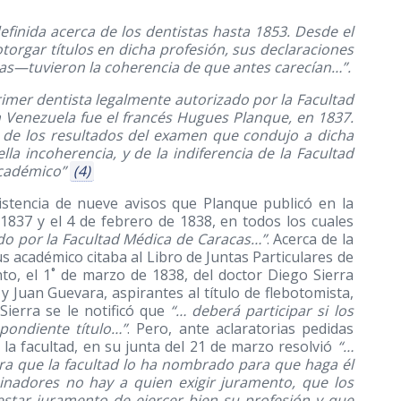
efinida acerca de los dentistas hasta 1853. Desde el
orgar títulos en dicha profesión, sus declaraciones
s—tuvieron la coherencia de que antes carecían…”.
primer dentista legalmente autorizado por la Facultad
n Venezuela fue el francés Hugues Planque, en 1837.
 de los resultados del examen que condujo a dicha
la incoherencia, y de la indiferencia de la Facultad
académico”
(4)
istencia de nueve avisos que Planque publicó en la
1837 y el 4 de febrero de 1838, en todos los cuales
do por la Facultad Médica de Caracas…”
. Acerca de la
tus académico citaba al Libro de Juntas Particulares de
to, el 1˚ de marzo de 1838, del doctor Diego Sierra
 Juan Guevara, aspirantes al título de flebotomista,
Sierra se le notificó que
“… deberá participar si los
pondiente título…”
. Pero, ante aclaratorias pedidas
la facultad, en su junta del 21 de marzo resolvió
“…
rra que la facultad lo ha nombrado para que haga él
nadores no hay a quien exigir juramento, que los
star juramento de ejercer bien su profesión y que