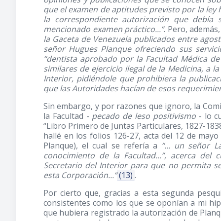
que el examen de aptitudes previsto por la ley
la correspondiente autorización que debía
mencionado examen práctico...”
. Pero, además
la Gaceta de Venezuela publicados entre agost
señor Hugues Planque ofreciendo sus servici
“dentista aprobado por la Facultad Médica de 
similares de ejercicio ilegal de la Medicina, a l
Interior, pidiéndole que prohibiera la publica
que las Autoridades hacían de esos requerimien
Sin embargo, y por razones que ignoro, la Comis
la Facultad -
pecado de leso positivismo
- lo c
“Libro Primero de Juntas Particulares, 1827-1838”
hallé en los folios 126-27, acta del 12 de may
Planque), el cual se refería a
“... un señor 
conocimiento de la Facultad...”, acerca del 
Secretario del Interior para que no permita s
esta Corporación...”
(13)
.
Por cierto que, gracias a esta segunda pesqu
consistentes como los que se oponían a mi hipó
que hubiera registrado la autorización de Plan