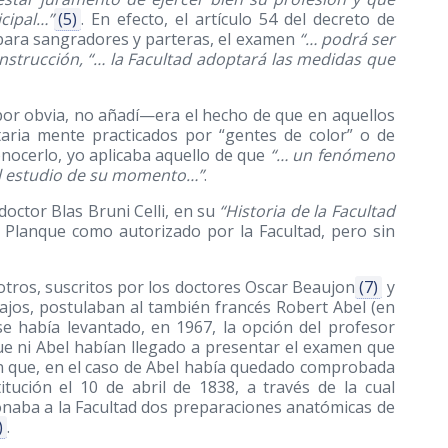
cipal…”
(5)
. En efecto, el artículo 54 del decreto de
 para sangradores y parteras, el examen
“… podrá ser
instrucción, “… la Facultad adoptará las medidas que
 por obvia, no añadí—era el hecho de que en aquellos
taria mente practicados por “gentes de color” o de
onocerlo, yo aplicaba aquello de que
“… un fenómeno
el estudio de su momento…”
.
doctor Blas Bruni Celli, en su
“Historia de la Facultad
 Planque como autorizado por la Facultad, pero sin
 otros, suscritos por los doctores Oscar Beaujon
(7)
y
bajos, postulaban al también francés Robert Abel (en
 se había levantado, en 1967, la opción del profesor
e ni Abel habían llegado a presentar el examen que
ón que, en el caso de Abel había quedado comprobada
titución el 10 de abril de 1838, a través de la cual
onaba a la Facultad dos preparaciones anatómicas de
)
.