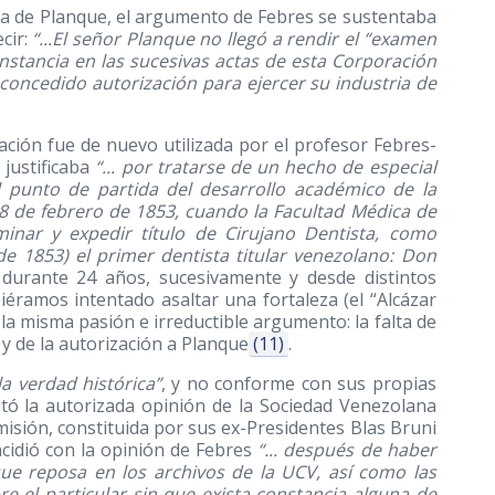
rca de Planque, el argumento de Febres se sustentaba
cir:
“...El señor Planque no llegó a rendir el “examen
onstancia en las sucesivas actas de esta Corporación
 concedido autorización para ejercer su industria de
ción fue de nuevo utilizada por el profesor Febres-
 justificaba
“... por tratarse de un hecho de especial
l punto de partida del desarrollo académico de la
8 de febrero de 1853, cuando la Facultad Médica de
inar y expedir título de Cirujano Dentista, como
e 1853) el primer dentista titular venezolano: Don
 durante 24 años, sucesivamente y desde distintos
biéramos intentado asaltar una fortaleza (el “Alcázar
a misma pasión e irreductible argumento: la falta de
 y de la autorización a Planque
(11)
.
la verdad histórica”
, y no conforme con sus propias
itó la autorizada opinión de la Sociedad Venezolana
misión, constituida por sus ex-Presidentes Blas Bruni
ncidió con la opinión de Febres
“... después de haber
e reposa en los archivos de la UCV, así como las
e el particular sin que exista constancia alguna de