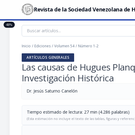
Revista de la Sociedad Venezolana de H
48%
Inicio
/
Ediciones
/
Volumen 54
/
Número 1-2
ARTÍCULOS GENERALES
Las causas de Hugues Planq
Investigación Histórica
Dr. Jesús Saturno Canelón
Tiempo estimado de lectura: 27 min (4.286 palabras)
(Esta estimación no incluye el texto de las tablas, figuras y referenc