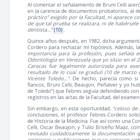
Al comentar el señalamiento de Bruni Celli ace
en la carencia de documentos probatorios, al de
práctico” exigido por la Facultad, ni aparece c
de que tal prueba se realizara, ni de habérsele
dentista...”
(10)
.
Quince años después, en 1982, dicha argumenta
Cordero para rechazar mi hipótesis. Además, la
importancia para la profesión, pues señala e
Odontología en Venezuela que yo sitúo en el 2
Caracas fue legalmente autorizada para exam
resultado de lo cual se graduó (10 de marzo d
Vicente Toledo...”
. De hecho, parecía como si
flancos, Bruni Celli, Beaujon, Peñalver y yo hu
de Toledo”) que Febres seguía defendiendo con l
registros en las actas de la Facultad, del examen
Sin embargo, en esta oportunidad,
“celoso de 
conclusiones, el profesor Febres-Cordero solic
de Historia de la Medicina. Fue así como una Co
Celli, Oscar Beaujon, y Tulio Briceño Maaz, coi
revisado cuidadosamente la documentación qu
opiniones y publicaciones que se conocen sobr