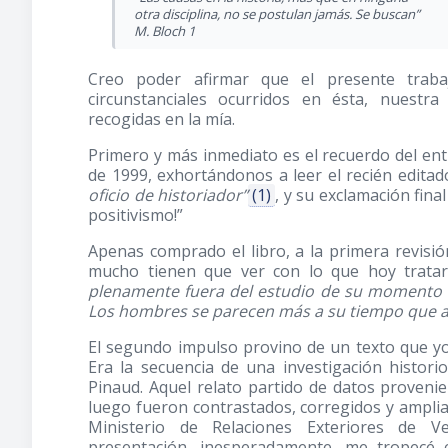
otra disciplina, no se postulan jamás. Se buscan”
M. Bloch 1
Creo poder afirmar que el presente trab
circunstanciales ocurridos en ésta, nuestra
recogidas en la mía.
Primero y más inmediato es el recuerdo del e
de 1999, exhortándonos a leer el recién edita
oficio de historiador”
(1)
, y su exclamación fina
positivismo!”
Apenas comprado el libro, a la primera revisi
mucho tienen que ver con lo que hoy trat
plenamente fuera del estudio de su momento (…
Los hombres se parecen más a su tiempo que a
El segundo impulso provino de un texto que yo
Era la secuencia de una investigación histori
Pinaud. Aquel relato partido de datos proveni
luego fueron contrastados, corregidos y amplia
Ministerio de Relaciones Exteriores de Ve
presentación, inesperadamente, me tropecé