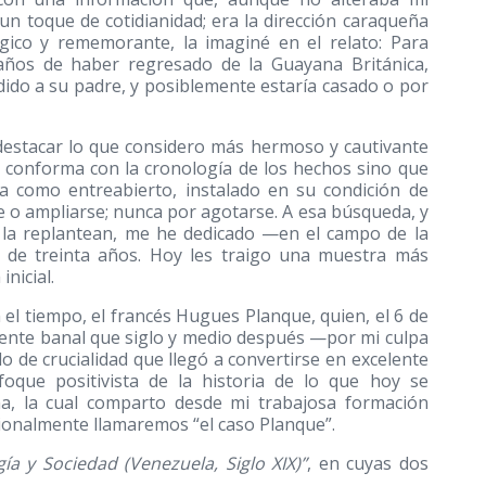
 un toque de cotidianidad; era la dirección caraqueña
lgico y rememorante, la imaginé en el relato: Para
 años de haber regresado de la Guayana Británica,
dido a su padre, y posiblemente estaría casado o por
 destacar lo que considero más hermoso y cautivante
se conforma con la cronología de los hechos sino que
a como entreabierto, instalado en su condición de
e o ampliarse; nunca por agotarse. A esa búsqueda, y
 la replantean, me he dedicado —en el campo de la
a de treinta años. Hoy les traigo una muestra más
nicial.
el tiempo, el francés Hugues Planque, quien, el 6 de
ente banal que siglo y medio después —por mi culpa
 de crucialidad que llegó a convertirse en excelente
foque positivista de la historia de lo que hoy se
sma, la cual comparto desde mi trabajosa formación
ionalmente llamaremos “el caso Planque”.
ía y Sociedad (Venezuela, Siglo XIX)”
, en cuyas dos