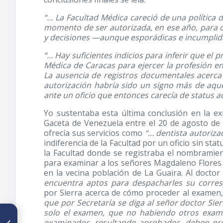
“… La Facultad Médica careció de una política d
momento de ser autorizada, en ese año, para ot
y decisiones —aunque esporádicas e incumplida
“… Hay suficientes indicios para inferir que el 
Médica de Caracas para ejercer la profesión e
La ausencia de registros documentales acerca
autorización habría sido un signo más de aquel
ante un oficio que entonces carecía de status 
Yo sustentaba esta última conclusión en la ex
Gaceta de Venezuela entre el 20 de agosto de 
ofrecía sus servicios como
“… dentista autoriza
indiferencia de la Facultad por un oficio sin sta
la Facultad donde se registraba el nombramien
para examinar a los señores Magdaleno Flores y
en la vecina población de La Guaira. Al doctor 
encuentra aptos para despacharles su corres
por Sierra acerca de cómo proceder al examen, 
que por Secretaría se diga al señor doctor Sie
solo el examen, que no habiendo otros exami
ARTÍCULO ANTERIOR
examinados, resultando aprobados, deben pre
Abordaje epistemológico