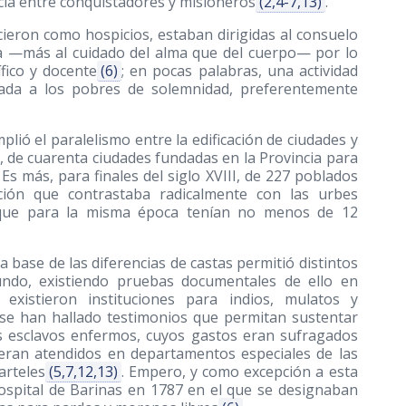
cia entre conquistadores y misioneros
(2,4-7,13)
.
cieron como hospicios, estaban dirigidas al consuelo
va —más al cuidado del alma que del cuerpo— por lo
fico y docente
(6)
; en pocas palabras, una actividad
cada a los pobres de solemnidad, preferentemente
plió el paralelismo entre la edificación de ciudades y
e, de cuarenta ciudades fundadas en la Provincia para
. Es más, para finales del siglo XVIII, de 227 poblados
ación que contrastaba radicalmente con las urbes
, que para la misma época tenían no menos de 12
 base de las diferencias de castas permitió distintos
undo, existiendo pruebas documentales de ello en
xistieron instituciones para indios, mulatos y
se han hallado testimonios que permitan sustentar
os esclavos enfermos, cuyos gastos eran sufragados
s eran atendidos en departamentos especiales de las
arteles
(5,7,12,13)
. Empero, y como excepción a esta
 hospital de Barinas en 1787 en el que se designaban