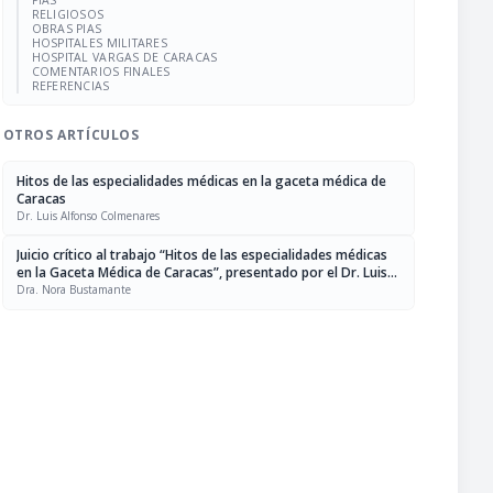
PIAS
RELIGIOSOS
OBRAS PIAS
HOSPITALES MILITARES
HOSPITAL VARGAS DE CARACAS
COMENTARIOS FINALES
REFERENCIAS
OTROS ARTÍCULOS
Hitos de las especialidades médicas en la gaceta médica de
Caracas
Dr. Luis Alfonso Colmenares
Juicio crítico al trabajo “Hitos de las especialidades médicas
en la Gaceta Médica de Caracas”, presentado por el Dr. Luis
Alfonso Colmenares como Trabajo de Incorporación como
Dra. Nora Bustamante
Individuo de Número a la Sociedad Venezolana de Historia de
la Medicina, Sillón XIX