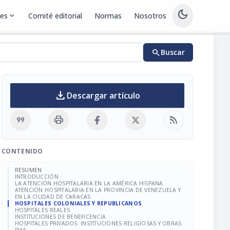
dark_mode
nes
expand_more
Comité editorial
Normas
Nosotros
search
Buscar
download
Descargar artículo
format_quote
print
rss_feed
CONTENIDO
RESUMEN
INTRODUCCIÓN
LA ATENCIÓN HOSPITALARIA EN LA AMÉRICA HISPANA
ATENCIÓN HOSPITALARIA EN LA PROVINCIA DE VENEZUELA Y
EN LA CIUDAD DE CARACAS
HOSPITALES COLONIALES Y REPUBLICANOS
HOSPITALES REALES
INSTITUCIONES DE BENEFICENCIA
HOSPITALES PRIVADOS: INSTITUCIONES RELIGIOSAS Y OBRAS