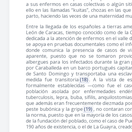
a sus enfermos en casas colectivas o algún si
ello en las llamadas “kuitas”, chozas en las qu
parto, haciendo las veces de una maternidad m
Entre la llegada de los españoles a tierras am
León de Caracas, tiempo conocido como de la C
dedicada a la atención de enfermos en el valle 
se apoya en pruebas documentales como el inf
donde comunica la presencia de casos de vi
aparente, puesto que no se tomaron provi
albergues para los infectados durante la gran 
por Caraballeda en un barco portugués capitan
de Santo Domingo y transportaba una esclav
medida fue transitoria
(18)
. A la vista de e
formalmente establecidas —como fue el ca
población asolada por enfermedades endémi
tuberculosis, lepra, buba, sífilis, anquilostomiasi
que además eran frecuentemente diezmada por e
peste bubónica y la gripe
(19)
, no contaran con
la norma, puesto que en la mayoría de los caso
de la fundación del poblado, como el caso de Pue
190 años de existencia, o el de La Guayra, cre