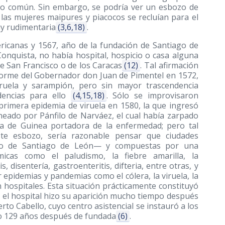
tio común. Sin embargo, se podría ver un esbozo de
e las mujeres maipures y piacocos se recluían para el
uy rudimentaria
(3,6,18)
.
ericanas y 1567, año de la fundación de Santiago de
onquista, no había hospital, hospicio o casa alguna
de San Francisco o de los Caracas
(12)
. Tal afirmación
orme del Gobernador don Juan de Pimentel en 1572,
ruela y sarampión, pero sin mayor trascendencia
dencias para ello
(4,15,18)
. Sólo se improvisaron
primera epidemia de viruela en 1580, la que ingresó
eado por Pánfilo de Narváez, el cual había zarpado
a de Guinea portadora de la enfermedad; pero tal
ste esbozo, sería razonable pensar que ciudades
so de Santiago de León— y compuestas por una
cas como el paludismo, la fiebre amarilla, la
s, disentería, gastroenteritis, difteria, entre otras, y
pidemias y pandemias como el cólera, la viruela, la
 hospitales. Esta situación prácticamente constituyó
s el hospital hizo su aparición mucho tiempo después
rto Cabello, cuyo centro asistencial se instauró a los
ado 129 años después de fundada
(6)
.