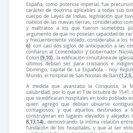
España, como potencia imperial, fue precursora
carácter de doctrina aplicables a todas sus c
cuerpo de Leyes de Indias, legislación que tu
nativos de las nuevas tierras, considerados como
y maltratos a los que fueron sometidos po
argumento de que no poseían capacidad de raci
y frecuentemente violado, consideraba a los h
6)
con casi dos siglos de anticipación a las ot
confiaron al Comendador y Gobernador Nicolás
Colon
(9,10)
, la edificación simultánea de igles
últimos debían ser para cristianos e indíge
Domingo, capital de La Española - hoy Repú
Mundo, el hospital de San Nicolás de Bari
(1,2,5
A medida que avanzaba la Conquista, la Me
salubridad, por lo que el 7 de octubre de 1541,
que se edificaran hospitales en todo poblado espa
quien agregó que debían ubicarse contiguo
contagiosos; y que aquellos destinados a l
construyeran en lugares elevados y alejados d
8,13,14)
, demostrando la íntima relación entre
fundación de los hospitales, y que al ser est