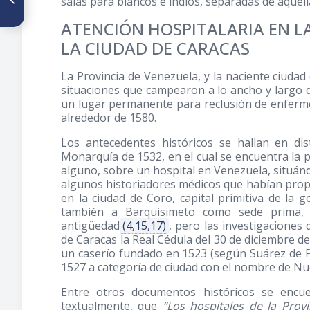
salas para blancos e indios, separadas de aquel
de las especialidades
médicas en la Gaceta Médica
ATENCIÓN HOSPITALARIA EN LA
de Caracas”, presentado por
LA CIUDAD DE CARACAS
el Dr. Luis Alfonso
Colmenares como Trabajo de
Incorporación como Individuo
La Provincia de Venezuela, y la naciente ciuda
de Número a la Sociedad
Venezolana de Historia de la
situaciones que campearon a lo ancho y largo d
Medicina, Sillón XIX
un lugar permanente para reclusión de enfermos
alrededor de 1580.
Los antecedentes históricos se hallan en di
Monarquía de 1532, en el cual se encuentra la 
alguno, sobre un hospital en Venezuela, situánd
algunos historiadores médicos que habían propue
en la ciudad de Coro, capital primitiva de la 
también a Barquisimeto como sede prima,
antigüedad
(4,15,17)
, pero las investigaciones 
de Caracas la Real Cédula del 30 de diciembre d
un caserío fundado en 1523 (según Suárez de P
1527 a categoría de ciudad con el nombre de Nue
Entre otros documentos históricos se encu
textualmente, que
“Los hospitales de la Pro