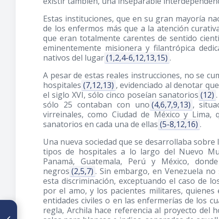
existir también, una inseparable interdependen
Estas instituciones, que en su gran mayoría na
de los enfermos más que a la atención curati
que eran totalmente carentes de sentido cientí
eminentemente misionera y filantrópica dedi
nativos del lugar
(1,2,4-6,12,13,15)
.
A pesar de estas reales instrucciones, no se cum
hospitales
(7,12,13)
, evidenciado al denotar qu
el siglo XVI, sólo cinco poseían sanatorios
(12)
sólo 25 contaban con uno
(4,6,7,9,13)
, situ
virreinales, como Ciudad de México y Lima
sanatorios en cada una de ellas
(5-8,12,16)
.
Una nueva sociedad que se desarrollaba sobre la
tipos de hospitales a lo largo del Nuevo M
Panamá, Guatemala, Perú y México, donde e
negros
(2,5,7)
. Sin embargo, en Venezuela no 
esta discriminación, exceptuando el caso de l
por el amo, y los pacientes militares, quiene
entidades civiles o en las enfermerías de los cu
regla, Archila hace referencia al proyecto del
ARTÍCULO ANTERIOR
Juicio crítico al trabajo “Hitos