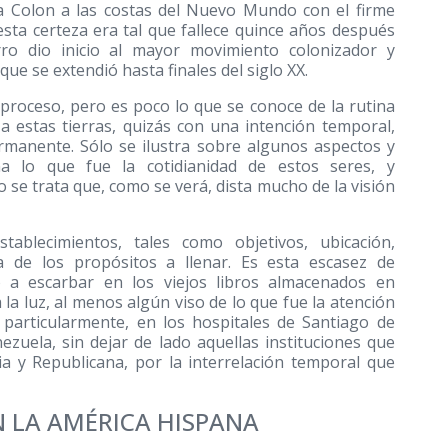
ga Colon a las costas del Nuevo Mundo con el firme
esta certeza era tal que fallece quince años después
rro dio inicio al mayor movimiento colonizador y
ue se extendió hasta finales del siglo XX.
proceso, pero es poco lo que se conoce de la rutina
 estas tierras, quizás con una intención temporal,
rmanente. Sólo se ilustra sobre algunos aspectos y
na lo que fue la cotidianidad de estos seres, y
o se trata que, como se verá, dista mucho de la visión
tablecimientos, tales como objetivos, ubicación,
ta de los propósitos a llenar. Es esta escasez de
o a escarbar en los viejos libros almacenados en
 la luz, al menos algún viso de lo que fue la atención
y particularmente, en los hospitales de Santiago de
ezuela, sin dejar de lado aquellas instituciones que
ia y Republicana, por la interrelación temporal que
N LA AMÉRICA HISPANA