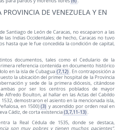
las para pardos y morenos libres
(6)
.
 PROVINCIA DE VENEZUELA Y EN
d de Santiago de León de Caracas, no escaparon a las
e las Indias Occidentales; de hecho, Caracas no tuvo
 hasta que le fue concedida la condición de capital,
stintos documentos, tales como el Cedulario de la
primera referencia contenida en documento histórico
olo en la isla de Cubagua
(7,12)
. En contraposición a
sto la ubicación del primer hospital de la Provincia
gobernación y sede de la primera diócesis, citándose
 ambas por ser los centros poblados de mayor
de Alfredo Boulton, al hallar en las Actas del Cabildo
e 1532, demostraron el asiento en la mencionada isla,
eñalosa, en 1500)
(3)
y ascendido por orden real en
va Cádiz, de corta existencia
(3,7,11-13)
.
entra la Real Cédula de 1535, donde se destaca,
vincia son muy pobres y tienen muchos pacientes”
.