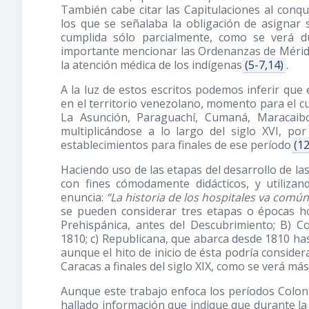
También cabe citar las Capitulaciones al conq
los que se señalaba la obligación de asignar so
cumplida sólo parcialmente, como se verá d
importante mencionar las Ordenanzas de Mérida
la atención médica de los indígenas
(5-7,14)
.
A la luz de estos escritos podemos inferir que 
en el territorio venezolano, momento para el cu
La Asunción, Paraguachí, Cumaná, Maracaib
multiplicándose a lo largo del siglo XVI, p
establecimientos para finales de ese período
(12
Haciendo uso de las etapas del desarrollo de la
con fines cómodamente didácticos, y utiliza
enuncia:
“La historia de los hospitales va comú
se pueden considerar tres etapas o épocas ho
Prehispánica, antes del Descubrimiento; B) C
1810; c) Republicana, que abarca desde 1810 has
aunque el hito de inicio de ésta podría considera
Caracas a finales del siglo XIX, como se verá más
Aunque este trabajo enfoca los períodos Coloni
hallado información que indique que durante l