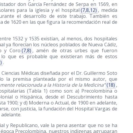
uistador don García Fernández de Serpa en 1569, en
lares para la iglesia y el hospital
(7,8,12)
, medida
urante el desarrollo de este trabajo. También es
 de 1620 en las que figura la recomendación real de
entre 1532 y 1535 existían, al menos, dos hospitales
al ya florecían los núcleos poblados de Nueva Cádiz,
o y Coro
(7,8)
, amén de otras urbes que fueron
or lo que es probable que existieran más de estos
)
.
s Ciencias Médicas diseñada por el Dr. Guillermo Soto
ndo la premisa planteada por el mismo autor, que
nmente relacionada a la Historia de la Medicina”
(18)
,
spitalarias (Tabla 1) como son: a) Precolombina o
olonial o Hispánica, desde el Descubrimiento hasta
ta 1900; y d) Moderna o Actual, de 1900 en adelante,
rse, con justicia, la fundación del Hospital Vargas de
 adelante.
al y Republicano, vale la pena asentar que no se ha
a época Precolombina, nuestros indígenas agruparan