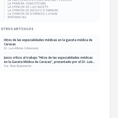
LA PARTICIPACIÓN COMO MILITAR Y POLÍTICO
LA PRIMERA OVARIOTOMÍA
LA OPINIÓN DE LUIS RAZETTI
LA OPINIÓN DE ADOLFO D´EMPAIRE
LA OPINIÓN DE DOMINGO LUCIANI
REFERENCIAS
OTROS ARTÍCULOS
Hitos de las especialidades médicas en la gaceta médica de
Caracas
Dr. Luis Alfonso Colmenares
Juicio crítico al trabajo “Hitos de las especialidades médicas
en la Gaceta Médica de Caracas”, presentado por el Dr. Luis
Alfonso Colmenares como Trabajo de Incorporación como
Dra. Nora Bustamante
Individuo de Número a la Sociedad Venezolana de Historia de
la Medicina, Sillón XIX