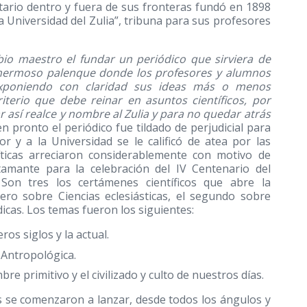
itario dentro y fuera de sus fronteras fundó en 1898
a Universidad del Zulia”, tribuna para sus profesores
io maestro el fundar un periódico que sirviera de
n hermoso palenque donde los profesores y alumnos
 exponiendo con claridad sus ideas más o menos
criterio que debe reinar en asuntos científicos, por
r así realce y nombre al Zulia y para no quedar atrás
ien pronto el periódico fue tildado de perjudicial para
r y a la Universidad se le calificó de atea por las
ticas arreciaron considerablemente con motivo de
amante para la celebración del IV Centenario del
 Son tres los certámenes científicos que abre la
mero sobre Ciencias eclesiásticas, el segundo sobre
dicas. Los temas fueron los siguientes:
ros siglos y la actual.
 Antropológica.
e primitivo y el civilizado y culto de nuestros días.
s se comenzaron a lanzar, desde todos los ángulos y