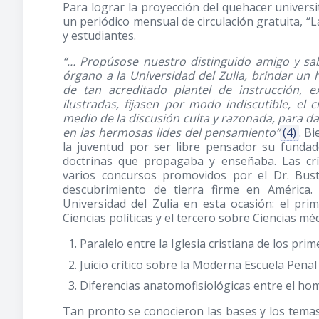
Para lograr la proyección del quehacer univers
un periódico mensual de circulación gratuita, “L
y estudiantes.
“… Propúsose nuestro distinguido amigo y sab
órgano a la Universidad del Zulia, brindar u
de tan acreditado plantel de instrucción,
ilustradas, fijasen por modo indiscutible, el 
medio de la discusión culta y razonada, para da
en las hermosas lides del pensamiento”
(4)
. B
la juventud por ser libre pensador su fundado
doctrinas que propagaba y enseñaba. Las crí
varios concursos promovidos por el Dr. Bust
descubrimiento de tierra firme en América.
Universidad del Zulia en esta ocasión: el pri
Ciencias políticas y el tercero sobre Ciencias mé
Paralelo entre la Iglesia cristiana de los prime
Juicio crítico sobre la Moderna Escuela Penal
Diferencias anatomofisiológicas entre el hombr
Tan pronto se conocieron las bases y los tema