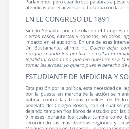
Parlamento; pero cuando sus palabras a pesar d
atendidas por el adversario, buscaba con la acci
EN EL CONGRESO DE 1891
Siendo Senador por el Zulia en el Congreso 
ciertos casos, directas y concisas; en otros,
impacto en el auditorio. En una de esas interven
Dr. Bustamante, afirmó:
“… Quiero dejar con
porque cuando los pueblos se hallan oprimido
legalidad, cuando no pueden quejarse ni a la 
tomar las armas: yo quiero pues el derecho de 
ESTUDIANTE DE MEDICINA Y S
Esta pasión por la política, esta necesidad de ll
por la puesta en marcha de la acción se mani
batirse contra las tropas rebeldes de Ped
bedelato del Colegio Roscio, con el cual se g
dejando también “los libros de estudio por las
9 meses, durante los cuales cumple como bu
recorriendo las más diversas regiones y cima
Maiquetía; pelea en Tiznados … sufre la memora