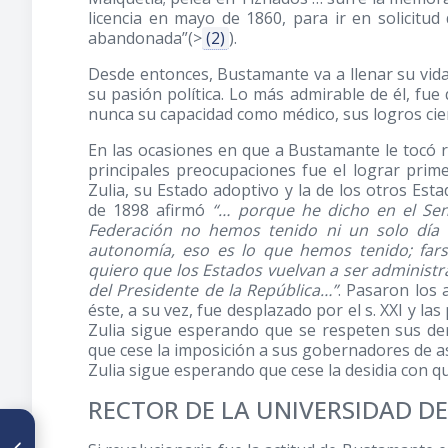
licencia en mayo de 1860, para ir en solicitu
abandonada”(>
(2)
).
Desde entonces, Bustamante va a llenar su vida 
su pasión política. Lo más admirable de él, fue
nunca su capacidad como médico, sus logros cien
En las ocasiones en que a Bustamante le tocó 
principales preocupaciones fue el lograr prime
Zulia, su Estado adoptivo y la de los otros Est
de 1898 afirmó
“… porque he dicho en el Sen
Federación no hemos tenido ni un solo día
autonomía, eso es lo que hemos tenido; far
quiero que los Estados vuelvan a ser administr
del Presidente de la República…”
. Pasaron los a
éste, a su vez, fue desplazado por el s. XXI y l
Zulia sigue esperando que se respeten sus der
que cese la imposición a sus gobernadores de as
Zulia sigue esperando que cese la desidia con qu
RECTOR DE LA UNIVERSIDAD DE
ARTÍCULO ANTERIOR
Historia de la salud y de la