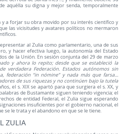
d de aquélla su digna y mejor senda, temporalmente
y a forjar su obra movido por su interés científico y
 que las vicisitudes y avatares políticos no mermaron
tíficos.
representar al Zulia como parlamentario, una de sus
ro, y hacer efectiva luego, la autonomía del Estado
ados de la Unión. En sesión conjunta del 29 de marzo
ado y ahora lo repito; desde que se estableció la
 de verdadera Federación. Estados autónomos sin
sa, federación “in nómine” y nada más que farsa…
adores de sus riquezas y no continúen bajo la tutela
ños, el s. XIX se apartó para que surgiera el s. XX, y
as palabras de Bustamante siguen teniendo vigencia; el
echos de entidad Federal, el Zulia sigue esperando
ignaciones insuficientes por el gobierno nacional, el
e se le trata y el abandono en que se le tiene.
L ZULIA