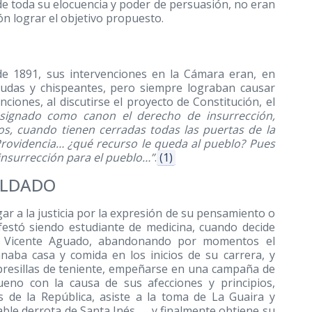
e toda su elocuencia y poder de persuasión, no eran
ón lograr el objetivo propuesto.
de 1891, sus intervenciones en la Cámara eran, en
 agudas y chispeantes, pero siempre lograban causar
ciones, al discutirse el proyecto de Constitución, el
signado como canon el derecho de insurrección,
s, cuando tienen cerradas todas las puertas de la
Providencia… ¿qué recurso le queda al pueblo? Pues
insurrección para el pueblo…”
.
(1)
OLDADO
egar a la justicia por la expresión de su pensamiento o
festó siendo estudiante de medicina, cuando decide
ro Vicente Aguado, abandonando por momentos el
anaba casa y comida en los inicios de su carrera, y
 presillas de teniente, empeñarse en una campaña de
eno con la causa de sus afecciones y principios,
s de la República, asiste a la toma de La Guaira y
ble derrota de Santa Inés …, y finalmente obtiene su