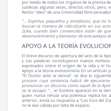
por medio de todos los órganos de la prensa d
sutilezas algunas veces, directos otros, pero, 
Rector “ateo” de una Universidad libre pensador
“… Espíritus pequeños y envidiosos, que no h
buscan la manera de ridiculizarlo en sus acto
Zulia, cuando bien convencidos están de qu
desenvolvimiento y bienestar de este pedazo de
APOYO A LA TEORÍA EVOLUCIO
El breve discurso de apertura del acto de la Ap
y sus palabras constituyeron nuevos motivos 
expresados sobre el origen de la vida y el h
apoyo a la teoría evolucionista. En un artículo p
“El Doctor ante la ciencia”, se dice lo siguient
proceso cuya sentencia habrá de ejecutarse
pronunciar un discurso como aquél de la Apote
se le escapó:
“… el hombre apareció en la tier
quien nunca rehuía una polémica replica los a
anterior, envía su respuesta a “Los Ecos del Zu
no le dan cabida por falta de espacio.