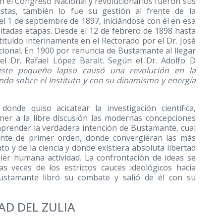
en el Congreso Nacional y revolucionarios fueron sus
ustas, también lo fue su gestión al frente de la
el 1 de septiembre de 1897, iniciándose con él en esa
gitadas etapas. Desde el 12 de febrero de 1898 hasta
ituído interinamente en el Rectorado por el Dr. José
ional. En 1900 por renuncia de Bustamante al llegar
 el Dr. Rafael López Baralt. Según el Dr. Adolfo D
ste pequeño lapso causó una revolución en la
ndo sobre el Instituto y con su dinamismo y energía
nde quiso acicatear la investigación científica,
er a la libre discusión las modernas concepciones
omprender la verdadera intención de Bustamante, cual
cente de primer orden, donde convergieran las más
 y de la ciencia y donde existiera absoluta libertad
uier humana actividad. La confrontación de ideas se
s veces de los estrictos cauces ideológicos hacia
ustamante libró su combate y salió de él con su
AD DEL ZULIA