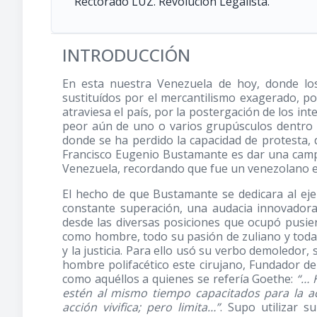
Rectorado LUZ. Revolución Legalista.
INTRODUCCIÓN
En esta nuestra Venezuela de hoy, donde lo
sustituídos por el mercantilismo exagerado, por 
atraviesa el país, por la postergación de los in
peor aún de uno o varios grupúsculos dentro d
donde se ha perdido la capacidad de protesta, 
Francisco Eugenio Bustamante es dar una camp
Venezuela, recordando que fue un venezolano ej
El hecho de que Bustamante se dedicara al ejerc
constante superación, una audacia innovadora 
desde las diversas posiciones que ocupó pusier
como hombre, todo su pasión de zuliano y toda 
y la justicia. Para ello usó su verbo demoledor,
hombre polifacético este cirujano, Fundador d
como aquéllos a quienes se refería Goethe:
“… 
estén al mismo tiempo capacitados para la ac
acción vivifica; pero limita…”
. Supo utilizar s