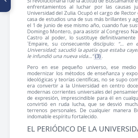
Si revolucionaria fue la actitud de Bustamante 
medicina Latinoamericana y
enfrentamientos al luchar por las causas j
del Caribe
Universidad del Zulia. Ocupó el cargo de Rector 
casa de estudios una de sus más brillantes y a
el 1 de junio de ese mismo año, cuando fue sust
Domingo Montero, para asistir al Congreso Nac
Castro al poder, lo sustituye definitivamente
´Empaire, su consecuente discípulo:
“… en e
Universidad; sacudió la apatía que estaba caye
le infundió una nueva vida…”
(3)
.
Pero en ese pequeño universo, ese medio do
modernizar los métodos de enseñanza y expon
ideológicas y teorías científicas, no se supo c
era convertir a la Universidad en centro do
modernas corrientes universales del pensamiento
de expresión, imprescindible para él en cualq
convirtió en ruda lucha, que se desvió mucha
terrenos personales. De cualquier manera B
indomable espíritu fortalecido.
EL PERIÓDICO DE LA UNIVERSID