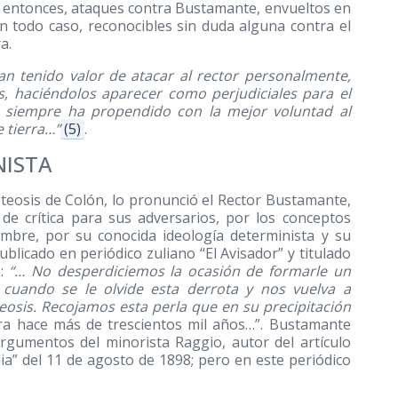
e entonces, ataques contra Bustamante, envueltos en
en todo caso, reconocibles sin duda alguna contra el
a.
an tenido valor de atacar al rector personalmente,
s, haciéndolos aparecer como perjudiciales para el
e siempre ha propendido con la mejor voluntad al
 tierra…”
(5)
.
NISTA
oteosis de Colón, lo pronunció el Rector Bustamante,
de crítica para sus adversarios, por los conceptos
ombre, por su conocida ideología determinista y su
ublicado en periódico zuliano “El Avisador” y titulado
e:
“… No desperdiciemos la ocasión de formarle un
 cuando se le olvide esta derrota y nos vuelva a
osis. Recojamos esta perla que en su precipitación
ra hace más de trescientos mil años…”. Bustamante
rgumentos del minorista Raggio, autor del artículo
lia” del 11 de agosto de 1898; pero en este periódico