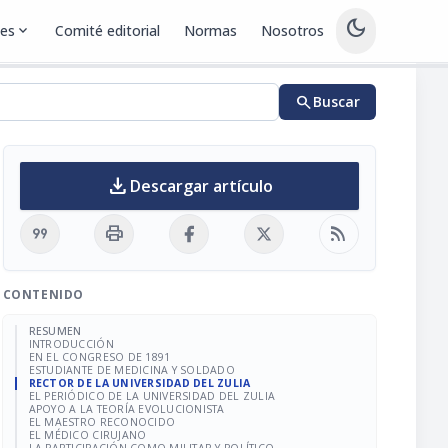
dark_mode
nes
expand_more
Comité editorial
Normas
Nosotros
search
Buscar
download
Descargar artículo
format_quote
print
rss_feed
CONTENIDO
RESUMEN
INTRODUCCIÓN
EN EL CONGRESO DE 1891
ESTUDIANTE DE MEDICINA Y SOLDADO
RECTOR DE LA UNIVERSIDAD DEL ZULIA
EL PERIÓDICO DE LA UNIVERSIDAD DEL ZULIA
APOYO A LA TEORÍA EVOLUCIONISTA
EL MAESTRO RECONOCIDO
EL MÉDICO CIRUJANO