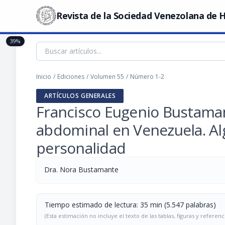
Revista de la Sociedad Venezolana de H
39%
Inicio
/
Ediciones
/
Volumen 55
/
Número 1-2
ARTÍCULOS GENERALES
Francisco Eugenio Bustaman
abdominal en Venezuela. Al
personalidad
Dra. Nora Bustamante
Tiempo estimado de lectura: 35 min (5.547 palabras)
(Esta estimación no incluye el texto de las tablas, figuras y referenc