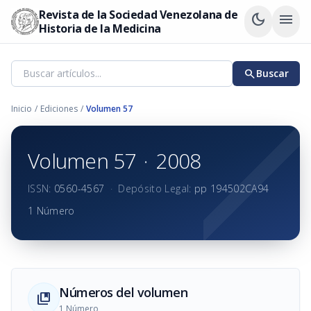
Revista de la Sociedad Venezolana de
dark_mode
menu
Historia de la Medicina
search
Buscar
Inicio
/
Ediciones
/
Volumen 57
Volumen 57
·
2008
ISSN:
0560-4567
·
Depósito Legal:
pp 194502CA94
1 Número
Números del volumen
collections_bookmark
1 Número