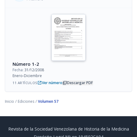
Número 1-2
Fecha:
31/12/2008
Enero-Diciembre
open_in_new
picture_as_pdf
Ver número
Descargar PDF
11 ARTÍCULOS
Inicio
/
Ediciones
/
Volumen 57
Revista de la Sociedad Venezolana de Historia de la Medicina
Depósito Legal Nº: pp 194502CA94