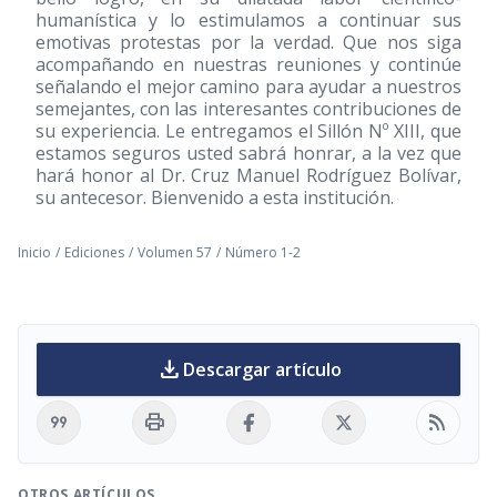
humanística y lo estimulamos a continuar sus
emotivas protestas por la verdad. Que nos siga
acompañando en nuestras reuniones y continúe
señalando el mejor camino para ayudar a nuestros
semejantes, con las interesantes contribuciones de
su experiencia. Le entregamos el Sillón Nº XIII, que
estamos seguros usted sabrá honrar, a la vez que
hará honor al Dr. Cruz Manuel Rodríguez Bolívar,
su antecesor. Bienvenido a esta institución.
Inicio
/
Ediciones
/
Volumen 57
/
Número 1-2
download
Descargar artículo
format_quote
print
rss_feed
OTROS ARTÍCULOS