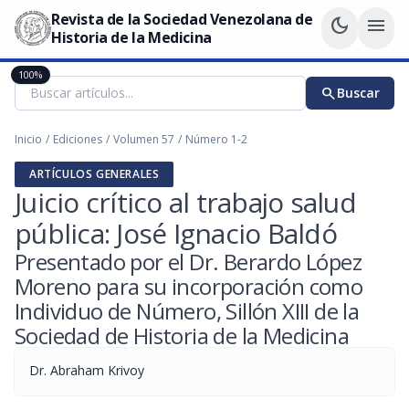
Revista de la Sociedad Venezolana de
dark_mode
menu
Historia de la Medicina
100%
search
Buscar
Inicio
/
Ediciones
/
Volumen 57
/
Número 1-2
ARTÍCULOS GENERALES
Juicio crítico al trabajo salud
pública: José Ignacio Baldó
Presentado por el Dr. Berardo López
Moreno para su incorporación como
Individuo de Número, Sillón XIII de la
Sociedad de Historia de la Medicina
Dr. Abraham Krivoy