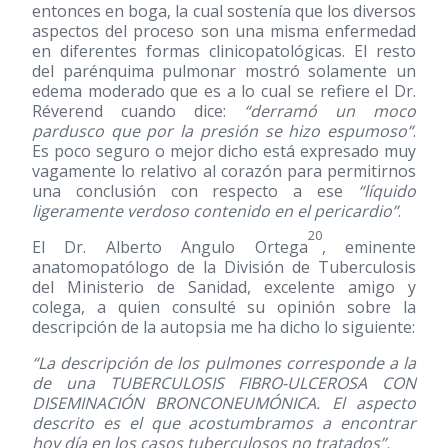
entonces en boga, la cual sostenía que los diversos
aspectos del proceso son una misma enfermedad
en diferentes formas clinicopatológicas. El resto
del parénquima pulmonar mostró solamente un
edema moderado que es a lo cual se refiere el Dr.
Réverend cuando dice:
“derramó un moco
pardusco que por la presión se hizo espumoso”
.
Es poco seguro o mejor dicho está expresado muy
vagamente lo relativo al corazón para permitirnos
una conclusión con respecto a ese
“líquido
ligeramente verdoso contenido en el pericardio”
.
20
El Dr. Alberto Angulo Ortega
, eminente
anatomopatólogo de la División de Tuberculosis
del Ministerio de Sanidad, excelente amigo y
colega, a quien consulté su opinión sobre la
descripción de la autopsia me ha dicho lo siguiente:
“La descripción de los pulmones corresponde a la
de una TUBERCULOSIS FIBRO-ULCEROSA CON
DISEMINACIÓN BRONCONEUMÓNICA. El aspecto
descrito es el que acostumbramos a encontrar
hoy día en los casos tuberculosos no tratados”.