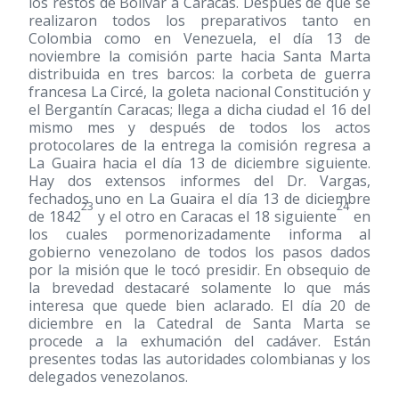
los restos de Bolívar a Caracas. Después de que se
realizaron todos los preparativos tanto en
Colombia como en Venezuela, el día 13 de
noviembre la comisión parte hacia Santa Marta
distribuida en tres barcos: la corbeta de guerra
francesa La Circé, la goleta nacional Constitución y
el Bergantín Caracas; llega a dicha ciudad el 16 del
mismo mes y después de todos los actos
protocolares de la entrega la comisión regresa a
La Guaira hacia el día 13 de diciembre siguiente.
Hay dos extensos informes del Dr. Vargas,
fechados uno en La Guaira el día 13 de diciembre
23
24
de 1842
y el otro en Caracas el 18 siguiente
en
los cuales pormenorizadamente informa al
gobierno venezolano de todos los pasos dados
por la misión que le tocó presidir. En obsequio de
la brevedad destacaré solamente lo que más
interesa que quede bien aclarado. El día 20 de
diciembre en la Catedral de Santa Marta se
procede a la exhumación del cadáver. Están
presentes todas las autoridades colombianas y los
delegados venezolanos.