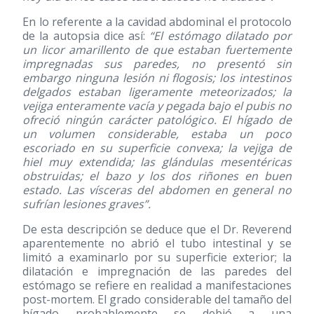
En lo referente a la cavidad abdominal el protocolo
de la autopsia dice así:
“El estómago dilatado por
un licor amarillento de que estaban fuertemente
impregnadas sus paredes, no presentó sin
embargo ninguna lesión ni flogosis; los intestinos
delgados estaban ligeramente meteorizados; la
vejiga enteramente vacía y pegada bajo el pubis no
ofreció ningún carácter patológico. El hígado de
un volumen considerable, estaba un poco
escoriado en su superficie convexa; la vejiga de
hiel muy extendida; las glándulas mesentéricas
obstruidas; el bazo y los dos riñones en buen
estado. Las vísceras del abdomen en general no
sufrían lesiones graves”.
De esta descripción se deduce que el Dr. Reverend
aparentemente no abrió el tubo intestinal y se
limitó a examinarlo por su superficie exterior; la
dilatación e impregnación de las paredes del
estómago se refiere en realidad a manifestaciones
post-mortem. El grado considerable del tamaño del
hígado probablemente se debió a una