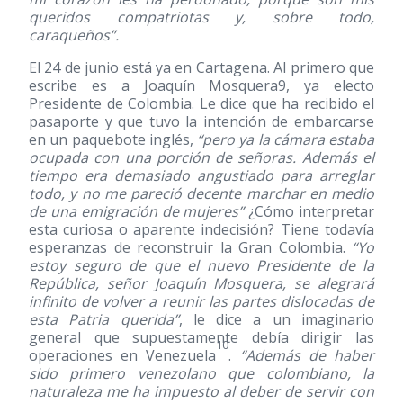
queridos compatriotas y, sobre todo,
caraqueños”.
El 24 de junio está ya en Cartagena. Al primero que
escribe es a Joaquín Mosquera9, ya electo
Presidente de Colombia. Le dice que ha recibido el
pasaporte y que tuvo la intención de embarcarse
en un paquebote inglés,
“pero ya la cámara estaba
ocupada con una porción de señoras. Además el
tiempo era demasiado angustiado para arreglar
todo, y no me pareció decente marchar en medio
de una emigración de mujeres”
¿Cómo interpretar
esta curiosa o aparente indecisión? Tiene todavía
esperanzas de reconstruir la Gran Colombia.
“Yo
estoy seguro de que el nuevo Presidente de la
República, señor Joaquín Mosquera, se alegrará
infinito de volver a reunir las partes dislocadas de
esta Patria querida”
, le dice a un imaginario
general que supuestamente debía dirigir las
10
operaciones en Venezuela
.
“Además de haber
sido primero venezolano que colombiano, la
naturaleza me ha impuesto al deber de servir con