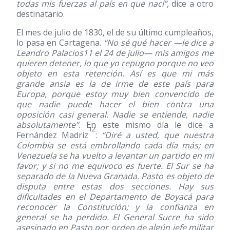
todas mis fuerzas al país en que nací”
, dice a otro
destinatario.
El mes de julio de 1830, el de su último cumpleaños,
lo pasa en Cartagena.
“No sé qué hacer —le dice a
Leandro Palacios11 el 24 de julio— mis amigos me
quieren detener, lo que yo repugno porque no veo
objeto en esta retención. Así es que mi más
grande ansia es la de irme de este país para
Europa, porque estoy muy bien convencido de
que nadie puede hacer el bien contra una
oposición casi general. Nadie se entiende, nadie
absolutamente”
. En este mismo día le dice a
12
Fernández Madriz
:
“Diré a usted, que nuestra
Colombia se está embrollando cada día más; en
Venezuela se ha vuelto a levantar un partido en mi
favor; y si no me equivoco es fuerte. El Sur se ha
separado de la Nueva Granada. Pasto es objeto de
disputa entre estas dos secciones. Hay sus
dificultades en el Departamento de Boyacá para
reconocer la Constitución; y la confianza en
general se ha perdido. El General Sucre ha sido
asesinado en Pasto por orden de algún jefe militar