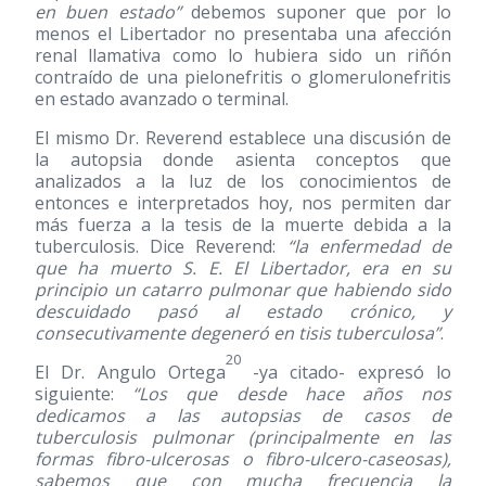
en buen estado”
debemos suponer que por lo
menos el Libertador no presentaba una afección
renal llamativa como lo hubiera sido un riñón
contraído de una pielonefritis o glomerulonefritis
en estado avanzado o terminal.
El mismo Dr. Reverend establece una discusión de
la autopsia donde asienta conceptos que
analizados a la luz de los conocimientos de
entonces e interpretados hoy, nos permiten dar
más fuerza a la tesis de la muerte debida a la
tuberculosis. Dice Reverend:
“la enfermedad de
que ha muerto S. E. El Libertador, era en su
principio un catarro pulmonar que habiendo sido
descuidado pasó al estado crónico, y
consecutivamente degeneró en tisis tuberculosa”
.
20
El Dr. Angulo Ortega
-ya citado- expresó lo
siguiente:
“Los que desde hace años nos
dedicamos a las autopsias de casos de
tuberculosis pulmonar (principalmente en las
formas fibro-ulcerosas o fibro-ulcero-caseosas),
sabemos que con mucha frecuencia la