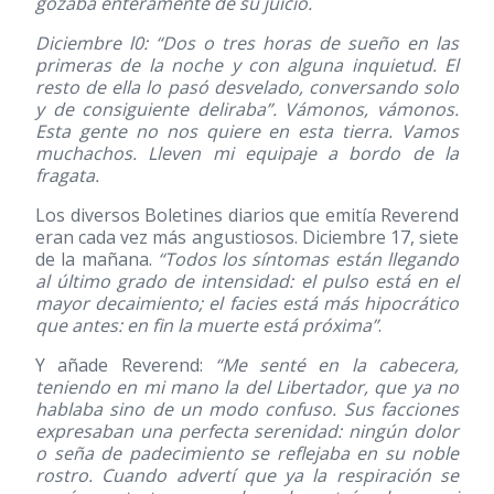
gozaba enteramente de su juicio.
Diciembre l0: “Dos o tres horas de sueño en las
primeras de la noche y con alguna inquietud. El
resto de ella lo pasó desvelado, conversando solo
y de consiguiente deliraba”. Vámonos, vámonos.
Esta gente no nos quiere en esta tierra. Vamos
muchachos. Lleven mi equipaje a bordo de la
fragata.
Los diversos Boletines diarios que emitía Reverend
eran cada vez más angustiosos. Diciembre 17, siete
de la mañana.
“Todos los síntomas están llegando
al último grado de intensidad: el pulso está en el
mayor decaimiento; el facies está más hipocrático
que antes: en fin la muerte está próxima”
.
Y añade Reverend:
“Me senté en la cabecera,
teniendo en mi mano la del Libertador, que ya no
hablaba sino de un modo confuso. Sus facciones
expresaban una perfecta serenidad: ningún dolor
o seña de padecimiento se reflejaba en su noble
rostro. Cuando advertí que ya la respiración se