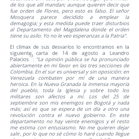
de los que allí mandan; aunque quieren decir que
fue orden de Flores, pero esto es falso. El señor
Mosquera parece decidido a emplear la
demagogia; y esta medida puede traer disturbios
al Departamento del Magdalena donde el orden
tiene su asilo. Yo no le veo esperanzas a la Patria”.
El clímax de sus desvaríos lo encontramos en la
siguiente carta de 14 de agosto a Leandro
13
Palacios
:
“La opinión pública se ha pronunciado
abiertamente en mi favor en las tres secciones de
Colombia. En el sur es universal y sin oposición: en
Venezuela combaten por mí de una manera
heroica. En la Nueva Granada la inmensa mayoría
del pueblo, toda la Iglesia y sobre todo los
militares son afectos a mí. Los del 25 de
septiembre son mis enemigos en Bogotá y nada
más; así es que se espera de un día a otro una
revolución contra el nuevo gobierno. En este
departamento no hay veinte enemigos y el resto
me estima con entusiasmo. No me quieren dejar
salir, por lo que no sé cómo lo haré cuando llegue