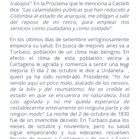
trabajos”
. En la Proclama que le menciona a Castelli
dice:
“Las calamidades públicas que han reducido a
Colombia al estado de anarquía, me obligan a salir
del reposo de mi retiro, para emplear mis
servicios como ciudadano y como soldado”
.
En los últimos días de setiembre vertiginosamente
empeora su salud. En busca de mejores aires va a
Turbaco, población de un clima más benigno. En
efecto el clima de esta población vecina a
Cartagena le agrada y comienza a sentir una leve
18
mejoría. El día 2 de octubre le dice a Urdaneta
,
quien ya ha sido nombrado Presidente:
“Yo he
venido aquí un poco malo, atacado de los nervios,
de la bilis y del reumatismo. No es creíble el
estado en que se encuentra mi naturaleza. Está
casi agotada y no me queda esperanza de
restablecerme enteramente en ninguna parte y de
ningún modo”
. La noche del 2 de octubre de 1830
fue de un invencible desvelo. En Turbaco pasa los
meses de octubre y noviembre, pero su salud
sigue empeorando y sus edecanes resuelven
llevarlo de nuevo a Cartagena y de aquí a Santa