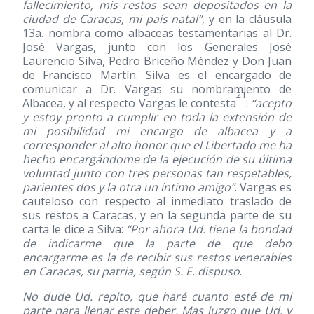
fallecimiento, mis restos sean depositados en la
ciudad de Caracas, mi país natal”
, y en la cláusula
13a. nombra como albaceas testamentarias al Dr.
José Vargas, junto con los Generales José
Laurencio Silva, Pedro Briceño Méndez y Don Juan
de Francisco Martín. Silva es el encargado de
comunicar a Dr. Vargas su nombramiento de
21
Albacea, y al respecto Vargas le contesta
:
“acepto
y estoy pronto a cumplir en toda la extensión de
mi posibilidad mi encargo de albacea y a
corresponder al alto honor que el Libertado me ha
hecho encargándome de la ejecución de su última
voluntad junto con tres personas tan respetables,
parientes dos y la otra un íntimo amigo”
. Vargas es
cauteloso con respecto al inmediato traslado de
sus restos a Caracas, y en la segunda parte de su
carta le dice a Silva:
“Por ahora Ud. tiene la bondad
de indicarme que la parte de que debo
encargarme es la de recibir sus restos venerables
en Caracas, su patria, según S. E. dispuso
.
No dude Ud. repito, que haré cuanto esté de mi
parte para llenar este deber. Mas juzgo que Ud. y