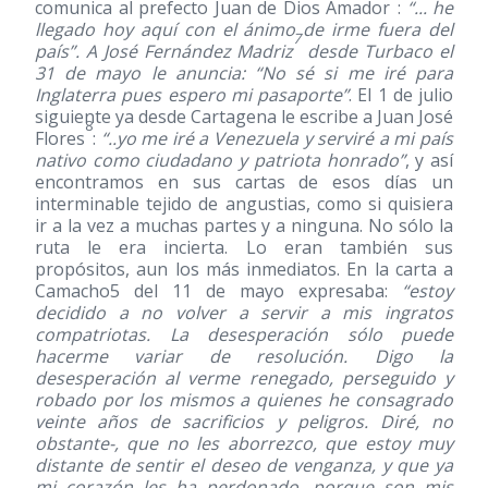
comunica al prefecto Juan de Dios Amador
:
“... he
llegado hoy aquí con el ánimo de irme fuera del
7
país”. A José Fernández Madriz
desde Turbaco el
31 de mayo le anuncia: “No sé si me iré para
Inglaterra pues espero mi pasaporte”
. El 1 de julio
siguiente ya desde Cartagena le escribe a Juan José
8
Flores
:
“..yo me iré a Venezuela y serviré a mi país
nativo como ciudadano y patriota honrado”
, y así
encontramos en sus cartas de esos días un
interminable tejido de angustias, como si quisiera
ir a la vez a muchas partes y a ninguna. No sólo la
ruta le era incierta. Lo eran también sus
propósitos, aun los más inmediatos. En la carta a
Camacho5 del 11 de mayo expresaba:
“estoy
decidido a no volver a servir a mis ingratos
compatriotas. La desesperación sólo puede
hacerme variar de resolución. Digo la
desesperación al verme renegado, perseguido y
robado por los mismos a quienes he consagrado
veinte años de sacrificios y peligros. Diré, no
obstante-, que no les aborrezco, que estoy muy
distante de sentir el deseo de venganza, y que ya
mi corazón les ha perdonado, porque son mis