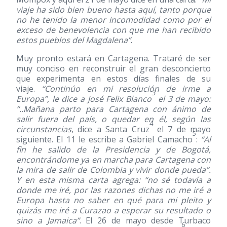
viaje ha sido bien bueno hasta aquí, tanto porque
no he tenido la menor incomodidad como por el
exceso de benevolencia con que me han recibido
estos pueblos del Magdalena”
.
Muy pronto estará en Cartagena. Trataré de ser
muy conciso en reconstruir el gran desconcierto
que experimenta en estos días finales de su
viaje.
“Continúo en mi resolución de irme a
3
Europa”, le dice a José Felix Blanco
el 3 de mayo:
“..Mañana parto para Cartagena con ánimo de
salir fuera del país, o quedar en él, según las
4
circunstancias
, dice a Santa Cruz
el 7 de mayo
5
siguiente. El 11 le escribe a Gabriel Camacho
:
“Al
fin he salido de la Presidencia y de Bogotá,
encontrándome ya en marcha para Cartagena con
la mira de salir de Colombia y vivir donde pueda”.
Y en esta misma carta agrega: “no sé todavía a
donde me iré, por las razones dichas no me iré a
Europa hasta no saber en qué para mi pleito y
quizás me iré a Curazao a esperar su resultado o
sino a Jamaica”
. El 26 de mayo desde Turbaco
6