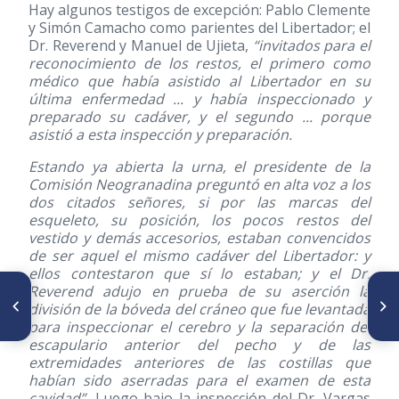
Hay algunos testigos de excepción: Pablo Clemente
y Simón Camacho como parientes del Libertador; el
Dr. Reverend y Manuel de Ujieta,
“invitados para el
reconocimiento de los restos, el primero como
médico que había asistido al Libertador en su
última enfermedad ... y había inspeccionado y
preparado su cadáver, y el segundo ... porque
asistió a esta inspección y preparación.
Estando ya abierta la urna, el presidente de la
Comisión Neogranadina preguntó en alta voz a los
dos citados señores, si por las marcas del
esqueleto, su posición, los pocos restos del
vestido y demás accesorios, estaban convencidos
de ser aquel el mismo cadáver del Libertador: y
ellos contestaron que sí lo estaban; y el Dr.
Reverend adujo en prueba de su aserción la
ARTÍCULO ANTERIOR
SIGUIENTE ARTÍCULO
Francisco Plaza Izquierdo:
Salud y enfermedad en el
división de la bóveda del cráneo que fue levantada
Pasión por la ciencia, la
siglo XIX: pistas para su
para inspeccionar el cerebro y la separación del
cirugía, la divulgación del
estudio
escapulario anterior del pecho y de las
conocimiento y la historia
extremidades anteriores de las costillas que
habían sido aserradas para el examen de esta
cavidad”.
Luego bajo la inspección del Dr. Vargas