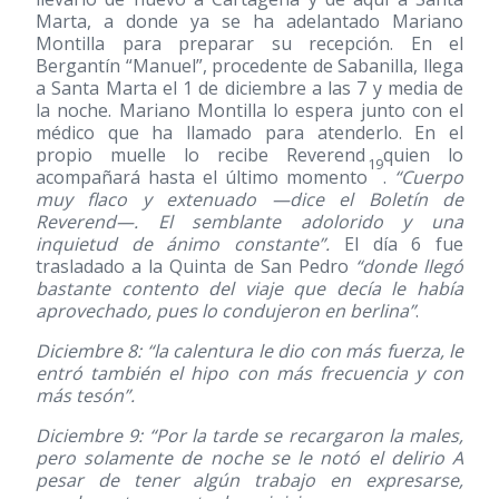
Marta, a donde ya se ha adelantado Mariano
Montilla para preparar su recepción. En el
Bergantín “Manuel”, procedente de Sabanilla, llega
a Santa Marta el 1 de diciembre a las 7 y media de
la noche. Mariano Montilla lo espera junto con el
médico que ha llamado para atenderlo. En el
propio muelle lo recibe Reverend quien lo
19
acompañará hasta el último momento
.
“Cuerpo
muy flaco y extenuado —dice el Boletín de
Reverend—. El semblante adolorido y una
inquietud de ánimo constante”.
El día 6 fue
trasladado a la Quinta de San Pedro
“donde llegó
bastante contento del viaje que decía le había
aprovechado, pues lo condujeron en berlina”
.
Diciembre 8: “la calentura le dio con más fuerza, le
entró también el hipo con más frecuencia y con
más tesón”.
Diciembre 9: “Por la tarde se recargaron la males,
pero solamente de noche se le notó el delirio A
pesar de tener algún trabajo en expresarse,