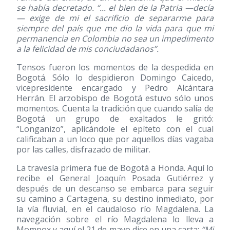
se había decretado. “... el bien de la Patria —decía
— exige de mi el sacrificio de separarme para
siempre del país que me dio la vida para que mi
permanencia en Colombia no sea un impedimento
a la felicidad de mis conciudadanos”.
Tensos fueron los momentos de la despedida en
Bogotá. Sólo lo despidieron Domingo Caicedo,
vicepresidente encargado y Pedro Alcántara
Herrán. El arzobispo de Bogotá estuvo sólo unos
momentos. Cuenta la tradición que cuando salía de
Bogotá un grupo de exaltados le gritó:
“Longanizo”, aplicándole el epíteto con el cual
calificaban a un loco que por aquellos días vagaba
por las calles, disfrazado de militar.
La travesía primera fue de Bogotá a Honda. Aquí lo
recibe el General Joaquín Posada Gutiérrez y
después de un descanso se embarca para seguir
su camino a Cartagena, su destino inmediato, por
la vía fluvial, en el caudaloso río Magdalena. La
navegación sobre el río Magdalena lo lleva a
Mompox y aquí el 21 de mayo dice en una carta:
“Mi