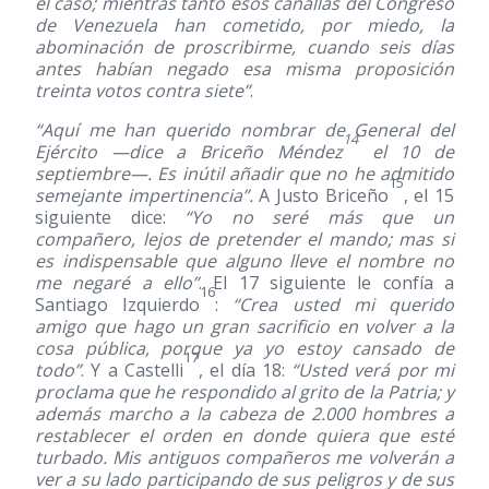
el caso; mientras tanto esos canallas del Congreso
de Venezuela han cometido, por miedo, la
abominación de proscribirme, cuando seis días
antes habían negado esa misma proposición
treinta votos contra siete”
.
“Aquí me han querido nombrar de General del
14
Ejército —dice a Briceño Méndez
el 10 de
septiembre—. Es inútil añadir que no he admitido
15
semejante impertinencia”.
A Justo Briceño
, el 15
siguiente dice:
“Yo no seré más que un
compañero, lejos de pretender el mando; mas si
es indispensable que alguno lleve el nombre no
me negaré a ello”
. El 17 siguiente le confía a
16
Santiago Izquierdo
:
“Crea usted mi querido
amigo que hago un gran sacrificio en volver a la
cosa pública, porque ya yo estoy cansado de
17
todo”
. Y a Castelli
, el día 18:
“Usted verá por mi
proclama que he respondido al grito de la Patria; y
además marcho a la cabeza de 2.000 hombres a
restablecer el orden en donde quiera que esté
turbado. Mis antiguos compañeros me volverán a
ver a su lado participando de sus peligros y de sus