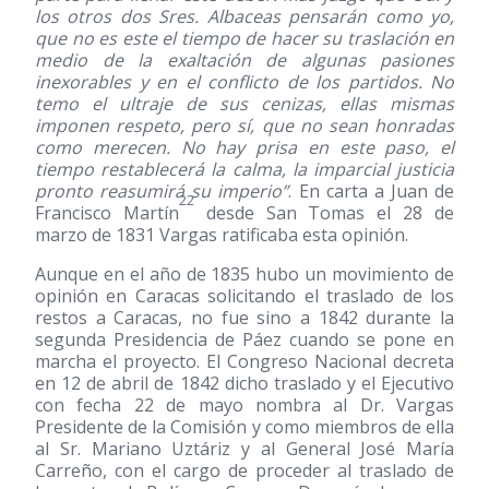
los otros dos Sres. Albaceas pensarán como yo,
que no es este el tiempo de hacer su traslación en
medio de la exaltación de algunas pasiones
inexorables y en el conflicto de los partidos. No
temo el ultraje de sus cenizas, ellas mismas
imponen respeto, pero sí, que no sean honradas
como merecen. No hay prisa en este paso, el
tiempo restablecerá la calma, la imparcial justicia
pronto reasumirá su imperio”
. En carta a Juan de
22
Francisco Martín
desde San Tomas el 28 de
marzo de 1831 Vargas ratificaba esta opinión.
Aunque en el año de 1835 hubo un movimiento de
opinión en Caracas solicitando el traslado de los
restos a Caracas, no fue sino a 1842 durante la
segunda Presidencia de Páez cuando se pone en
marcha el proyecto. El Congreso Nacional decreta
en 12 de abril de 1842 dicho traslado y el Ejecutivo
con fecha 22 de mayo nombra al Dr. Vargas
Presidente de la Comisión y como miembros de ella
al Sr. Mariano Uztáriz y al General José María
Carreño, con el cargo de proceder al traslado de