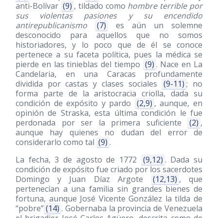
anti-Bolívar
(9)
, tildado como
hombre terrible por
sus violentas pasiones y su encendido
antirepublicanismo
(7)
es aún un solemne
desconocido para aquellos que no somos
historiadores, y lo poco que de él se conoce
pertenece a su faceta política, pues la médica se
pierde en las tinieblas del tiempo
(9)
. Nace en La
Candelaria, en una Caracas profundamente
dividida por castas y clases sociales
(9-11)
; no
forma parte de la aristocracia criolla, dada su
condición de expósito y pardo
(2,9)
, aunque, en
opinión de Straska, esta última condición le fue
perdonada por ser la primera suficiente
(2)
,
aunque hay quienes no dudan del error de
considerarlo como tal
(9)
.
La fecha, 3 de agosto de 1772
(9,12)
. Dada su
condición de expósito fue criado por los sacerdotes
Domingo y Juan Díaz Argote
(12,13)
, que
pertenecían a una familia sin grandes bienes de
fortuna, aunque José Vicente González la tilda de
“pobre”
(14)
. Gobernaba la provincia de Venezuela