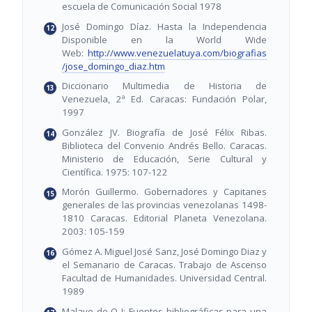
escuela de Comunicación Social 1978
José Domingo Díaz. Hasta la Independencia
Disponible en la World Wide
Web:
http://www.venezuelatuya.com/biografias
/jose_domingo_diaz.htm
Diccionario Multimedia de Historia de
Venezuela, 2ª Ed. Caracas: Fundación Polar,
1997
González JV. Biografía de José Félix Ribas.
Biblioteca del Convenio Andrés Bello. Caracas.
Ministerio de Educación, Serie Cultural y
Científica. 1975: 107-122
Morón Guillermo. Gobernadores y Capitanes
generales de las provincias venezolanas 1498-
1810 Caracas. Editorial Planeta Venezolana.
2003: 105-159
Gómez A. Miguel José Sanz, José Domingo Diaz y
el Semanario de Caracas. Trabajo de Ascenso
Facultad de Humanidades. Universidad Central.
1989
Malave de Q I: Fuentes bibliográficas para una