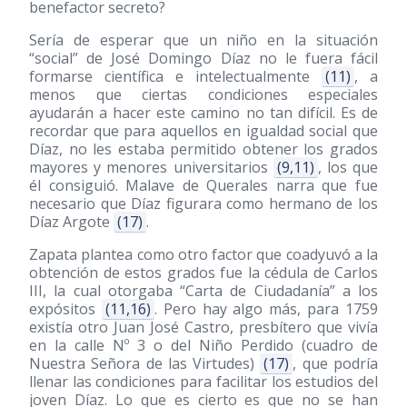
benefactor secreto?
Sería de esperar que un niño en la situación
“social” de José Domingo Díaz no le fuera fácil
formarse científica e intelectualmente
(11)
, a
menos que ciertas condiciones especiales
ayudarán a hacer este camino no tan difícil. Es de
recordar que para aquellos en igualdad social que
Díaz, no les estaba permitido obtener los grados
mayores y menores universitarios
(9,11)
, los que
él consiguió. Malave de Querales narra que fue
necesario que Díaz figurara como hermano de los
Díaz Argote
(17)
.
Zapata plantea como otro factor que coadyuvó a la
obtención de estos grados fue la cédula de Carlos
III, la cual otorgaba “Carta de Ciudadanía” a los
expósitos
(11,16)
. Pero hay algo más, para 1759
existía otro Juan José Castro, presbítero que vivía
en la calle Nº 3 o del Niño Perdido (cuadro de
Nuestra Señora de las Virtudes)
(17)
, que podría
llenar las condiciones para facilitar los estudios del
joven Díaz. Lo que es cierto es que no se han