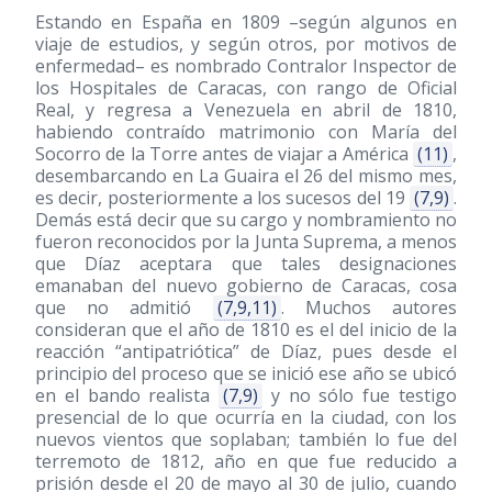
Estando en España en 1809 –según algunos en
viaje de estudios, y según otros, por motivos de
enfermedad– es nombrado Contralor Inspector de
los Hospitales de Caracas, con rango de Oficial
Real, y regresa a Venezuela en abril de 1810,
habiendo contraído matrimonio con María del
Socorro de la Torre antes de viajar a América
(11)
,
desembarcando en La Guaira el 26 del mismo mes,
es decir, posteriormente a los sucesos del 19
(7,9)
.
Demás está decir que su cargo y nombramiento no
fueron reconocidos por la Junta Suprema, a menos
que Díaz aceptara que tales designaciones
emanaban del nuevo gobierno de Caracas, cosa
que no admitió
(7,9,11)
. Muchos autores
consideran que el año de 1810 es el del inicio de la
reacción “antipatriótica” de Díaz, pues desde el
principio del proceso que se inició ese año se ubicó
en el bando realista
(7,9)
y no sólo fue testigo
presencial de lo que ocurría en la ciudad, con los
nuevos vientos que soplaban; también lo fue del
terremoto de 1812, año en que fue reducido a
prisión desde el 20 de mayo al 30 de julio, cuando