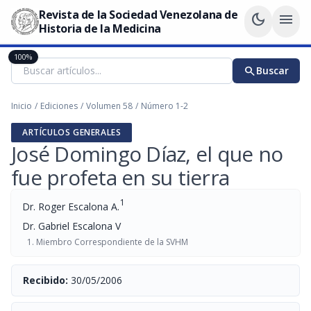
Revista de la Sociedad Venezolana de
dark_mode
menu
Historia de la Medicina
100%
search
Buscar
Inicio
/
Ediciones
/
Volumen 58
/
Número 1-2
ARTÍCULOS GENERALES
José Domingo Díaz, el que no
fue profeta en su tierra
1
Dr. Roger Escalona A.
Dr. Gabriel Escalona V
Miembro Correspondiente de la SVHM
Recibido:
30/05/2006