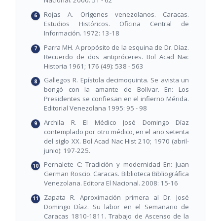
Nacional. 2000: 51 - 62
Rojas A. Orígenes venezolanos. Caracas.
Estudios Históricos. Oficina Central de
Información. 1972: 13-18
Parra MH. A propósito de la esquina de Dr. Díaz.
Recuerdo de dos antipróceres. Bol Acad Nac
Historia 1961; 176 (49): 538 - 563
Gallegos R. Epístola decimoquinta. Se avista un
bongó con la amante de Bolívar. En: Los
Presidentes se confiesan en el infierno Mérida.
Editorial Venezolana 1995: 95 - 98
Archila R. El Médico José Domingo Díaz
contemplado por otro médico, en el año setenta
del siglo XX. Bol Acad Nac Hist 210; 1970 (abril-
junio): 197-225.
Pernalete C: Tradición y modernidad En: Juan
German Roscio. Caracas. Biblioteca Bibliográfica
Venezolana. Editora El Nacional. 2008: 15-16
Zapata R. Aproximación primera al Dr. José
Domingo Díaz. Su labor en el Semanario de
Caracas 1810-1811. Trabajo de Ascenso de la