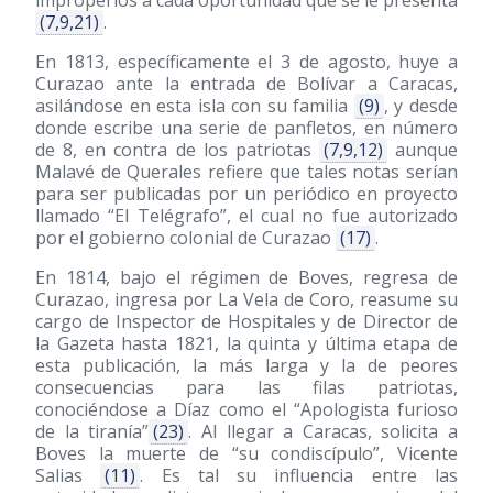
improperios a cada oportunidad que se le presenta
(7,9,21)
.
En 1813, específicamente el 3 de agosto, huye a
Curazao ante la entrada de Bolívar a Caracas,
asilándose en esta isla con su familia
(9)
, y desde
donde escribe una serie de panfletos, en número
de 8, en contra de los patriotas
(7,9,12)
aunque
Malavé de Querales refiere que tales notas serían
para ser publicadas por un periódico en proyecto
llamado “El Telégrafo”, el cual no fue autorizado
por el gobierno colonial de Curazao
(17)
.
En 1814, bajo el régimen de Boves, regresa de
Curazao, ingresa por La Vela de Coro, reasume su
cargo de Inspector de Hospitales y de Director de
la Gazeta hasta 1821, la quinta y última etapa de
esta publicación, la más larga y la de peores
consecuencias para las filas patriotas,
conociéndose a Díaz como el “Apologista furioso
de la tiranía”
(23)
. Al llegar a Caracas, solicita a
Boves la muerte de “su condiscípulo”, Vicente
Salias
(11)
. Es tal su influencia entre las