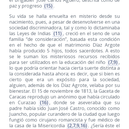
el brigadier José Carlos Agüero, descrita como de
paz y progreso
(15)
.
Su vida se halla envuelta en misterio desde su
nacimiento, pues, a pesar de desenvolverse en una
sociedad discriminadora, tal y como lo dictaminaba
las Leyes de Indias
(11)
, creció en el seno de una
familia “de consideración”, basada esta condición
en el hecho de que el matrimonio Díaz Argote
había producido 5 hijos, todos sacerdotes. A esto
se le suman los misteriosos recursos recibidos
para ser utilizados en la educación del niño
(7,9)
,
lo que podría orientar hacia cierta suerte distinta a
la considerada hasta ahora; es decir, que si bien es
cierto que era un expósito para la sociedad,
alguien, además de los Díaz Agrote, velaba por su
bienestar. El 15 de noviembre de 1813, la Gaceta de
Caracas reprodujo un anónimo que había circulado
en Curazao
(16)
, donde se aseveraba que su
padre había sido Juan José Castro, conocido como
Juancho, popular curandero de la ciudad que luego
fungió como cirujano romancista y fue médico de
la casa de la Misericordia
(2,7,9,16)
. ¿Sería éste el