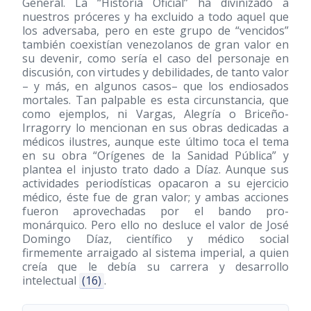
General. La “Historia Oficial” ha divinizado a
nuestros próceres y ha excluido a todo aquel que
los adversaba, pero en este grupo de “vencidos”
también coexistían venezolanos de gran valor en
su devenir, como sería el caso del personaje en
discusión, con virtudes y debilidades, de tanto valor
– y más, en algunos casos– que los endiosados
mortales. Tan palpable es esta circunstancia, que
como ejemplos, ni Vargas, Alegría o Briceño-
Irragorry lo mencionan en sus obras dedicadas a
médicos ilustres, aunque este último toca el tema
en su obra “Orígenes de la Sanidad Pública” y
plantea el injusto trato dado a Díaz. Aunque sus
actividades periodísticas opacaron a su ejercicio
médico, éste fue de gran valor; y ambas acciones
fueron aprovechadas por el bando pro-
monárquico. Pero ello no desluce el valor de José
Domingo Díaz, científico y médico social
firmemente arraigado al sistema imperial, a quien
creía que le debía su carrera y desarrollo
intelectual
(16)
.