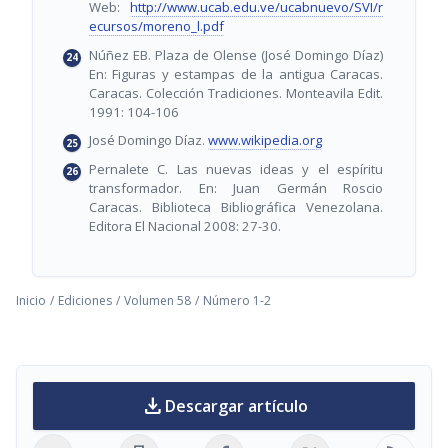
Web:
http://www.ucab.edu.ve/ucabnuevo/SVI/r
ecursos/moreno_l.pdf
Núñez EB. Plaza de Olense (José Domingo Díaz)
En: Figuras y estampas de la antigua Caracas.
Caracas. Colección Tradiciones. Monteavila Edit.
1991: 104-106
José Domingo Díaz.
www.wikipedia.org
Pernalete C. Las nuevas ideas y el espíritu
transformador. En: Juan Germán Roscio
Caracas. Biblioteca Bibliográfica Venezolana.
Editora El Nacional 2008: 27-30.
Inicio
/
Ediciones
/
Volumen 58
/
Número 1-2
download
Descargar artículo