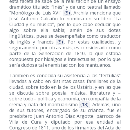
esta faceta se sabe de la realización de un ensayo
dramático titulado “Inés” y de uno teatral llamado
“Monólogo de Luis XVI”
(9)
. Archila menciona que
José Antonio Calcaño lo nombra en su libro “La
Ciudad y su música”, por lo que cabe deducir que
algo sobre ella sabia; amén de sus dotes
lingüísticas, pues se desempeñaba como traductor
de inglés y francés
(9)
. Por estas cualidades, y
seguramente por otras más, es considerado como
parte de la Generación de 1810, la que estaba
compuesta por hidalgos e intelectuales, por lo que
sería dudosa tal enemistad con los mantuanos.
También es conocida su asistencia a las “tertulias”
llevadas a cabo en distintas casas familiares de la
ciudad, sobre todo en la de los Ustáriz, y en las que
se discutía sobre poesía, música, literatura y –
sobre todo– política y economía, en compañía de la
crema y nata del mantuanismo
(18)
. Además, uno
de sus tutores, encargado de su crianza, fue el
presbítero Juan Antonio Díaz Argotte, párroco de
Villa de Cura y diputado por esa entidad al
Congreso de 1811, uno de los firmantes del Acta de