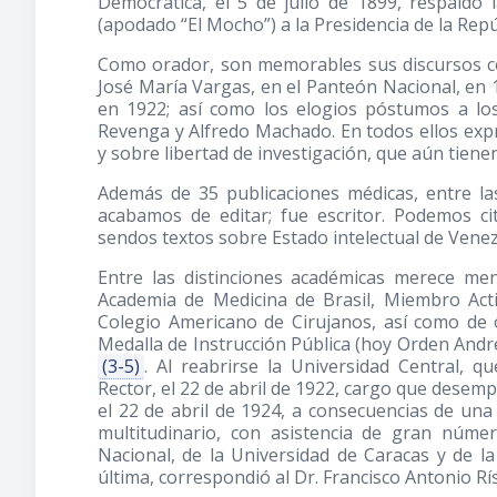
Democrática, el 5 de julio de 1899, respaldó
(apodado “El Mocho”) a la Presidencia de la Rep
Como orador, son memorables sus discursos c
José María Vargas, en el Panteón Nacional, en 
en 1922; así como los elogios póstumos a lo
Revenga y Alfredo Machado. En todos ellos exp
y sobre libertad de investigación, que aún tienen
Además de 35 publicaciones médicas, entre l
acabamos de editar; fue escritor. Podemos ci
sendos textos sobre Estado intelectual de Venez
Entre las distinciones académicas merece m
Academia de Medicina de Brasil, Miembro Acti
Colegio Americano de Cirujanos, así como de ot
Medalla de Instrucción Pública (hoy Orden André
(3-5)
. Al reabrirse la Universidad Central,
Rector, el 22 de abril de 1922, cargo que desem
el 22 de abril de 1924, a consecuencias de una
multitudinario, con asistencia de gran núme
Nacional, de la Universidad de Caracas y de 
última, correspondió al Dr. Francisco Antonio R