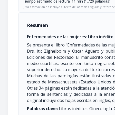
Tiempo estimado de lectura: 11 min (1.720 palabras)
(Esta estimación no incluye el texto de las tablas, figuras y referenc
Resumen
Enfermedades de las mujeres: Libro inédito 
Se presenta el libro “Enfermedades de las muj
Drs. Itic Zighelboim y Oscar Agüero y publi
Ediciones del Rectorado. El manuscrito con
medio-cuartillas, escrito con tinta negra 
superior derecho. La mayoría del texto corre
Muchas de las patologías están ilustradas c
estado de Massachussets (Estados Unidos de
Otras 34 páginas están dedicadas a la atenció
forma de sentencias y dedicadas a la enseña
original incluye dos hojas escritas en inglés, 
Palabras clave:
Libros inéditos. Ginecología. O