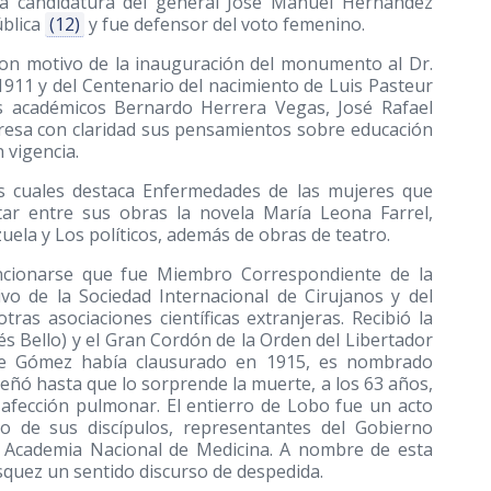
 la candidatura del general José Manuel Hernández
ública
(12)
y fue defensor del voto femenino.
on motivo de la inauguración del monumento al Dr.
1911 y del Centenario del nacimiento de Luis Pasteur
s académicos Bernardo Herrera Vegas, José Rafael
resa con claridad sus pensamientos sobre educación
 vigencia.
as cuales destaca Enfermedades de las mujeres que
tar entre sus obras la novela María Leona Farrel,
uela y Los políticos, además de obras de teatro.
encionarse que fue Miembro Correspondiente de la
vo de la Sociedad Internacional de Cirujanos y del
ras asociaciones científicas extranjeras. Recibió la
s Bello) y el Gran Cordón de la Orden del Libertador
 que Gómez había clausurado en 1915, es nombrado
peñó hasta que lo sorprende la muerte, a los 63 años,
 afección pulmonar. El entierro de Lobo fue un acto
ro de sus discípulos, representantes del Gobierno
la Academia Nacional de Medicina. A nombre de esta
ísquez un sentido discurso de despedida.