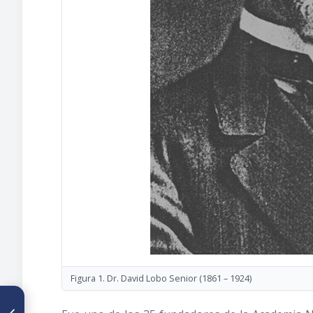
Figura 1. Dr. David Lobo Senior
(1861 – 1924)
ARTÍCULO ANTERIOR
De Caracas al Guárico: origen