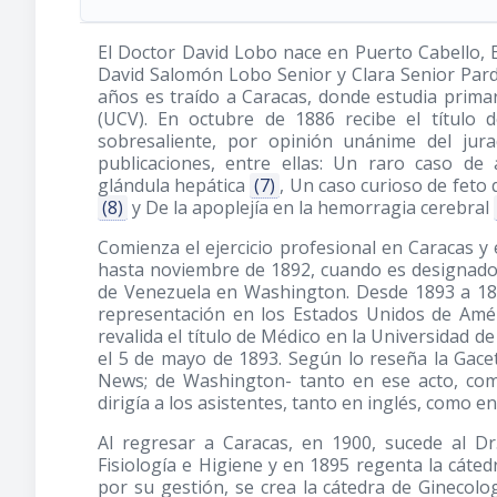
El Doctor David Lobo nace en Puerto Cabello, 
David Salomón Lobo Senior y Clara Senior Pard
años es traído a Caracas, donde estudia primar
(UCV). En octubre de 1886 recibe el título d
sobresaliente, por opinión unánime del ju
publicaciones, entre ellas: Un raro caso d
glándula hepática
(7)
, Un caso curioso de fet
(8)
y De la apoplejía en la hemorragia cerebral
Comienza el ejercicio profesional en Caracas y 
hasta noviembre de 1892, cuando es designado
de Venezuela en Washington. Desde 1893 a 18
representación en los Estados Unidos de Am
revalida el título de Médico en la Universidad d
el 5 de mayo de 1893. Según lo reseña la Gace
News; de Washington- tanto en ese acto, com
dirigía a los asistentes, tanto en inglés, como 
Al regresar a Caracas, en 1900, sucede al Dr
Fisiología e Higiene y en 1895 regenta la cáte
por su gestión, se crea la cátedra de Ginecolo