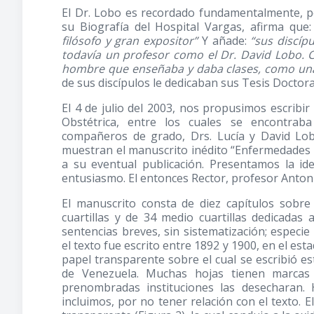
El Dr. Lobo es recordado fundamentalmente, po
su Biografía del Hospital Vargas, afirma que
filósofo y gran expositor”
Y añade:
“sus discíp
todavía un profesor como el Dr. David Lobo. Cl
hombre que enseñaba y daba clases, como un
de sus discípulos le dedicaban sus Tesis Doctor
El 4 de julio del 2003, nos propusimos escribir 
Obstétrica, entre los cuales se encontrab
compañeros de grado, Drs. Lucía y David Lo
muestran el manuscrito inédito “Enfermedades d
a su eventual publicación. Presentamos la id
entusiasmo. El entonces Rector, profesor Antoni
El manuscrito consta de diez capítulos sobr
cuartillas y de 34 medio cuartillas dedicadas
sentencias breves, sin sistematización; especi
el texto fue escrito entre 1892 y 1900, en el es
papel transparente sobre el cual se escribió e
de Venezuela. Muchas hojas tienen marcas 
prenombradas instituciones las desecharan.
incluimos, por no tener relación con el texto. 