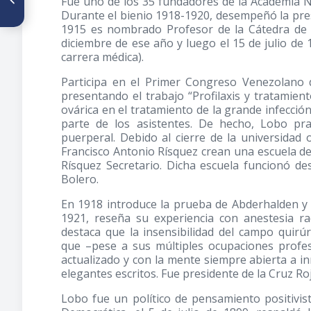
Fue uno de los 35 fundadores de la Academia Na
y vinculaciones de una familia
Durante el bienio 1918-1920, desempeñó la pres
colonial
1915 es nombrado Profesor de la Cátedra de Cl
diciembre de ese año y luego el 15 de julio de 
carrera médica).
Participa en el Primer Congreso Venezolano d
presentando el trabajo “Profilaxis y tratamient
ovárica en el tratamiento de la grande infecció
parte de los asistentes. De hecho, Lobo prac
puerperal. Debido al cierre de la universidad 
Francisco Antonio Rísquez crean una escuela d
Rísquez Secretario. Dicha escuela funcionó d
Bolero.
En 1918 introduce la prueba de Abderhalden y
1921, reseña su experiencia con anestesia r
destaca que la insensibilidad del campo quirú
que –pese a sus múltiples ocupaciones profes
actualizado y con la mente siempre abierta a i
elegantes escritos. Fue presidente de la Cruz R
Lobo fue un político de pensamiento positivist