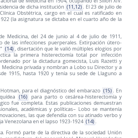
cional de Medicina en 1904, ocupando el Sillón XIV.
idencia de dicha institución
(11,12)
. El 23 de julio de
ínica Obstétrica, cargo en el cual es ratificado en
1922 (la asignatura se dictaba en el cuarto año de la
e Medicina, del 24 de junio al 4 de julio de 1911,
o de las infecciones puerperales. Extirpación útero-
n”
(14)
, disertación que le valió múltiples elogios por
tica la primera histerectomía total por infección
ordenado por la dictadura gomecista, Luis Razetti y
e Medicina privada y nombran a Lobo su Director y a
esde 1915, hasta 1920 y tenía su sede de Llaguno a
 Hotman, para el diagnóstico del embarazo
(15)
. En
aquídea
(16)
para parto o cesárea-histerectomía y
rgico fue completa. Estas publicaciones demuestran
ionales, académicas y políticas– Lobo se mantenía
nnovaciones, las que defendía con su atinado verbo y
oja Venezolana en el lapso 1923-1924
(14)
.
a. Formó parte de la directiva de la sociedad Unión