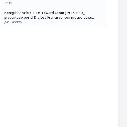
SVHM
Panegírico sobre el Dr. Edward Grom (1917-1998),
presentado por el Dr. José Francisco, con motivo de su
incorporación como individuo de número, sillón XXXI, a la
José Francisco
sociedad venezolana de historia de la medicina, palacio de
las academias, el 10 de marzo de 2003