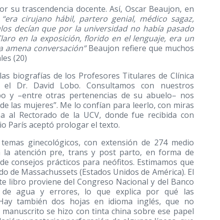
r su trascendencia docente. Así, Oscar Beaujon, en
:
“era cirujano hábil, partero genial, médico sagaz,
ulos decían que por la universidad no había pasado
aro en la exposición, florido en el lenguaje, era un
a amena conversación”
Beaujon refiere que muchos
ales
(20)
las biografías de los Profesores Titulares de Clínica
a el Dr. David Lobo. Consultamos con nuestros
bo y –entre otras pertenencias de su abuelo– nos
e las mujeres”. Me lo confían para leerlo, con miras
ea al Rectorado de la UCV, donde fue recibida con
o París aceptó prologar el texto.
e temas ginecológicos, con extensión de 274 medio
 a la atención pre, trans y post parto, en forma de
e de consejos prácticos para neófitos. Estimamos que
tado de Massachussets (Estados Unidos de América). El
ste libro proviene del Congreso Nacional y del Banco
de agua y errores, lo que explica por qué las
 Hay también dos hojas en idioma inglés, que no
El manuscrito se hizo con tinta china sobre ese papel