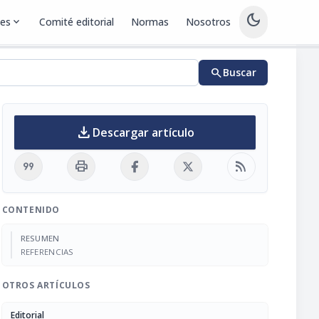
dark_mode
nes
expand_more
Comité editorial
Normas
Nosotros
search
Buscar
download
Descargar artículo
format_quote
print
rss_feed
CONTENIDO
RESUMEN
REFERENCIAS
OTROS ARTÍCULOS
Editorial