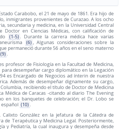
Estado Carabobo, el 21 de mayo de 1861. Era hijo de
o, inmigrantes provenientes de Curazao. A los ocho
ia, secundaria y medicina, en la Universidad Central
e Doctor en Ciencias Médicas, con calificación de
rado
(1-5)
. Durante la carrera médica hace varias
e aneurisma
(6)
, Algunas consideraciones sobre la
o que permaneció durante 56 años en el seno materno
(9)
.
es profesor de Fisiología en la Facultad de Medicina,
 para desempeñar cargo diplomático en la Legación
94 es Encargado de Negocios ad ínterin de nuestra
érica. Además de desempeñar dignamente su cargo,
e Columbia, recibiendo el título de Doctor de Medicina
ta Médica de Caracas -citando al diario The Evening
o en los banquetes de celebración; el Dr. Lobo se
en español
(10)
.
. Calixto González en la jefatura de la Cátedra de
dra de Terapéutica y Medicina Legal. Posteriormente,
gía y Pediatría, la cual inaugura y desempeña desde