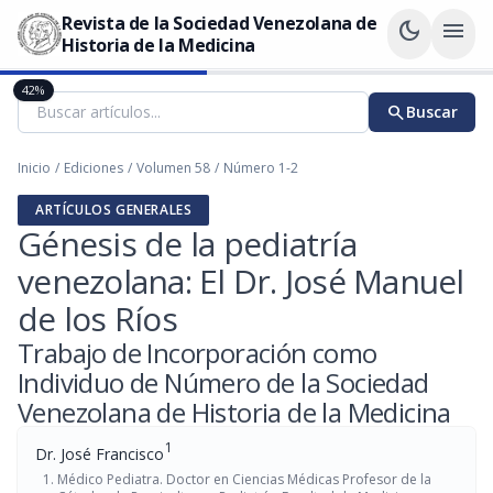
Revista de la Sociedad Venezolana de
dark_mode
menu
Historia de la Medicina
42%
search
Buscar
Inicio
/
Ediciones
/
Volumen 58
/
Número 1-2
ARTÍCULOS GENERALES
Génesis de la pediatría
venezolana: El Dr. José Manuel
de los Ríos
Trabajo de Incorporación como
Individuo de Número de la Sociedad
Venezolana de Historia de la Medicina
1
Dr. José Francisco
Médico Pediatra. Doctor en Ciencias Médicas Profesor de la