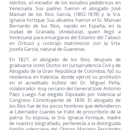
méritos, el iniciador de los estudios pediátricos en
Venezuela. Sus padres fueron el abogado José
Manuel de los Ríos García,
(1802-1878)
y la Sra.
Ignacia Fortique. Sus abuelos fueron el Sr. Manuel
Bernardo de los Ríos, nacido en España, en la
ciudad de Granada, (Andalucía), quien llegó a
Venezuela para encargarse del Estanco del Tabaco
en Orituco y contrajo matrimonio con la Srta.
Josefa García, natural de Guarenas.
En 1827, el abogado de los Ríos, después de
graduarse como Doctor en Jurisprudencia Civil y de
Abogado de la Gran República de Colombia, fijó su
residencia en Valencia, donde ejerció su profesión
en el acreditado bufete del Dr. Miguel Peña,
colaborador muy cercano del General José Antonio
Páez. Luego fue elegido Diputado por Valencia al
Congreso Constituyente de 1830. El abogado de
los Ríos fue de los pocos hombres que defendieron
al Libertador cuando se trató de proscribirlo de la
patria. Su esposa, la Sra. Ignacia Fortique, madre
de nuestro biografiado, pertenecía a la distinguida
familia valenciana del Obispo Mariano Fernández