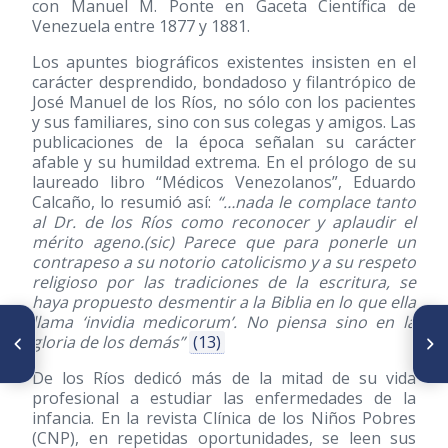
con Manuel M. Ponte en Gaceta Científica de
Venezuela entre 1877 y 1881.
Los apuntes biográficos existentes insisten en el
carácter desprendido, bondadoso y filantrópico de
José Manuel de los Ríos, no sólo con los pacientes
y sus familiares, sino con sus colegas y amigos. Las
publicaciones de la época señalan su carácter
afable y su humildad extrema. En el prólogo de su
laureado libro “Médicos Venezolanos”, Eduardo
Calcaño, lo resumió así:
“…nada le complace tanto
al Dr. de los Ríos como reconocer y aplaudir el
mérito ageno.(sic) Parece que para ponerle un
contrapeso a su notorio catolicismo y a su respeto
religioso por las tradiciones de la escritura, se
haya propuesto desmentir a la Biblia en lo que ella
llama ‘invidia medicorum’. No piensa sino en la
ARTÍCULO ANTERIOR
SIGUIENTE ARTÍCULO
gloria de los demás”
(13)
Panegírico sobre el Dr.
Juicio crítico al trabajo
Edward Grom (1917-1998),
“Génesis de la pediatría en
presentado por el Dr. José
Venezuela. El doctor José
De los Ríos dedicó más de la mitad de su vida
Francisco, con motivo de su
Manuel de los Ríos” del Dr.
profesional a estudiar las enfermedades de la
incorporación como individuo
José Francisco
infancia. En la revista Clínica de los Niños Pobres
de número, sillón XXXI, a la
(CNP), en repetidas oportunidades, se leen sus
sociedad venezolana de