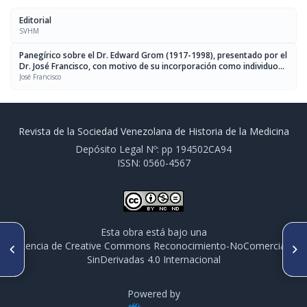
Editorial
SVHM
Panegírico sobre el Dr. Edward Grom (1917-1998), presentado por el
Dr. José Francisco, con motivo de su incorporación como individuo
de número, sillón XXXI, a la sociedad venezolana de historia de la
José Francisco
medicina, palacio de las academias, el 10 de marzo de 2003
Revista de la Sociedad Venezolana de Historia de la Medicina
Depósito Legal Nº: pp 194502CA94
ISSN: 0560-4567
Esta obra está bajo una
ARTÍCULO ANTERIOR
SIGUIENTE ARTÍCULO
licencia de Creative Commons Reconocimiento-NoComercial-
Reseña del IX congreso
Palabras en el acto de
SinDerivadas 4.0 Internacional
venezolano de historia de la
instalación del IX congreso de
medicina Dr. Francisco Plaza
historia de la medicina
Izquierdo
Powered by