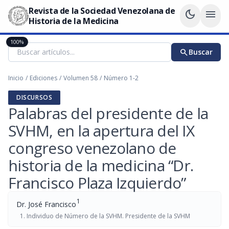
Revista de la Sociedad Venezolana de
dark_mode
menu
Historia de la Medicina
100%
search
Buscar
Inicio
/
Ediciones
/
Volumen 58
/
Número 1-2
DISCURSOS
Palabras del presidente de la
SVHM, en la apertura del IX
congreso venezolano de
historia de la medicina “Dr.
Francisco Plaza Izquierdo”
1
Dr. José Francisco
Individuo de Número de la SVHM. Presidente de la SVHM