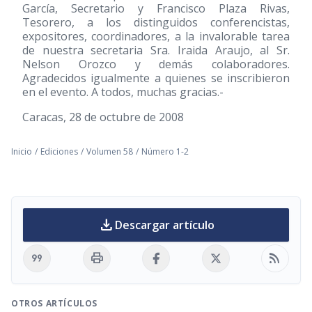
García, Secretario y Francisco Plaza Rivas,
Tesorero, a los distinguidos conferencistas,
expositores, coordinadores, a la invalorable tarea
de nuestra secretaria Sra. Iraida Araujo, al Sr.
Nelson Orozco y demás colaboradores.
Agradecidos igualmente a quienes se inscribieron
en el evento. A todos, muchas gracias.-
Caracas, 28 de octubre de 2008
Inicio
/
Ediciones
/
Volumen 58
/
Número 1-2
download
Descargar artículo
format_quote
print
rss_feed
OTROS ARTÍCULOS