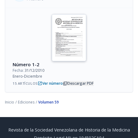
Número 1-2
Fecha:
31/12/2010
Enero-Diciembre
open_in_new
picture_as_pdf
Ver número
Descargar PDF
15 ARTÍCULOS
Inicio
/
Ediciones
/
Volumen 59
Revista de la Sociedad Venezolana de Historia de la Medicina
Depósito Legal Nº: pp 194502CA94