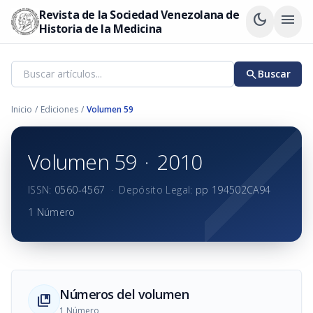
Revista de la Sociedad Venezolana de
dark_mode
menu
Historia de la Medicina
search
Buscar
Inicio
/
Ediciones
/
Volumen 59
Volumen 59
·
2010
ISSN:
0560-4567
·
Depósito Legal:
pp 194502CA94
1 Número
Números del volumen
collections_bookmark
1 Número