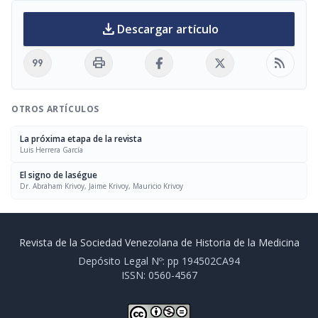
download
Descargar artículo
format_quote
print
rss_feed
OTROS ARTÍCULOS
La próxima etapa de la revista
Luis Herrera García
El signo de laségue
Dr. Abraham Krivoy, Jaime Krivoy, Mauricio Krivoy
Revista de la Sociedad Venezolana de Historia de la Medicina
Depósito Legal Nº: pp 194502CA94
ISSN: 0560-4567