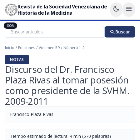
Revista de la Sociedad Venezolana de
dark_mode
menu
Historia de la Medicina
100%
search
Buscar
Inicio
/
Ediciones
/
Volumen 59
/
Número 1-2
NOTAS
Discurso del Dr. Francisco
Plaza Rivas al tomar posesión
como presidente de la SVHM.
2009-2011
Francisco Plaza Rivas
Tiempo estimado de lectura: 4 min (570 palabras)