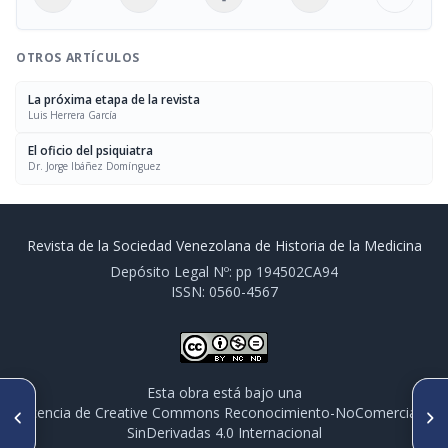
OTROS ARTÍCULOS
La próxima etapa de la revista
Luis Herrera García
El oficio del psiquiatra
Dr. Jorge Ibáñez Domínguez
Revista de la Sociedad Venezolana de Historia de la Medicina
Depósito Legal Nº: pp 194502CA94
ISSN: 0560-4567
Esta obra está bajo una
ARTÍCULO ANTERIOR
SIGUIENTE ARTÍCULO
licencia de Creative Commons Reconocimiento-NoComercial-
La próxima etapa de la revista
El oficio del psiquiatra
SinDerivadas 4.0 Internacional