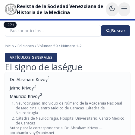
Revista de la Sociedad Venezolana de
dark_mode
menu
Historia de la Medicina
100%
search
Buscar
Inicio
/
Ediciones
/
Volumen 59
/
Número 1-2
ARTÍCULOS GENERALES
El signo de laségue
1
Dr. Abraham Krivoy
2
Jaime Krivoy
2
Mauricio Krivoy
Neurocirujano. Individuo de Número de la Academia Nacional
de Medicina. Centro Médico de Caracas. Cátedra de
Neurocirugía
Cátedra de Neurocirugía, Hospital Universitario. Centro Médico
de Caracas
Autor para la correspondencia: Dr. Abraham Krivoy —
abrahamkrivoy@cantv.net