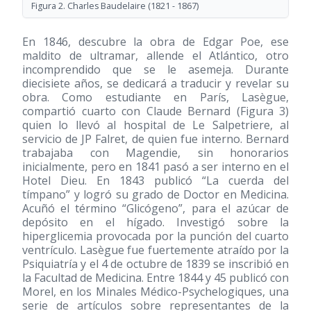
Figura 2. Charles Baudelaire
(1821 - 1867)
En 1846, descubre la obra de Edgar Poe, ese
maldito de ultramar, allende el Atlántico, otro
incomprendido que se le asemeja. Durante
diecisiete años, se dedicará a traducir y revelar su
obra. Como estudiante en París, Lasègue,
compartió cuarto con Claude Bernard (Figura 3)
quien lo llevó al hospital de Le Salpetriere, al
servicio de JP Falret, de quien fue interno. Bernard
trabajaba con Magendie, sin honorarios
inicialmente, pero en 1841 pasó a ser interno en el
Hotel Dieu. En 1843 publicó “La cuerda del
tímpano” y logró su grado de Doctor en Medicina.
Acuñó el término “Glicógeno”, para el azúcar de
depósito en el hígado. Investigó sobre la
hiperglicemia provocada por la punción del cuarto
ventrículo. Lasègue fue fuertemente atraído por la
Psiquiatría y el 4 de octubre de 1839 se inscribió en
la Facultad de Medicina. Entre 1844 y 45 publicó con
Morel, en los Minales Médico-Psychelogiques, una
serie de artículos sobre representantes de la