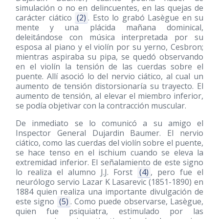
simulación o no en delincuentes, en las quejas de
carácter ciático
(2)
. Esto lo grabó Lasègue en su
mente y una plácida mañana dominical,
deleitándose con música interpretada por su
esposa al piano y el violín por su yerno, Cesbron;
mientras aspiraba su pipa, se quedó observando
en el violín la tensión de las cuerdas sobre el
puente. Allí asoció lo del nervio ciático, al cual un
aumento de tensión distorsionaría su trayecto. El
aumento de tensión, al elevar el miembro inferior,
se podía objetivar con la contracción muscular.
De inmediato se lo comunicó a su amigo el
Inspector General Dujardin Baumer. El nervio
ciático, como las cuerdas del violín sobre el puente,
se hace tenso en el ischium cuando se eleva la
extremidad inferior. El señalamiento de este signo
lo realiza el alumno J.J. Forst
(4)
, pero fue el
neurólogo servio Lazar K Lasarevic
(1851-1890)
en
1884 quien realiza una importante divulgación de
este signo
(5)
. Como puede observarse, Lasègue,
quien fue psiquiatra, estimulado por las