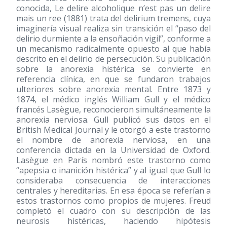
conocida, Le delire alcoholique n’est pas un delire
mais un ree
(1881)
trata del delirium tremens, cuya
imaginería visual realiza sin transición el “paso del
delirio durmiente a la ensoñación vigil”, conforme a
un mecanismo radicalmente opuesto al que había
descrito en el delirio de persecución. Su publicación
sobre la anorexia histérica se convierte en
referencia clínica, en que se fundaron trabajos
ulteriores sobre anorexia mental. Entre 1873 y
1874, el médico inglés William Gull y el médico
francés Lasègue, reconocieron simultáneamente la
anorexia nerviosa. Gull publicó sus datos en el
British Medical Journal y le otorgó a este trastorno
el nombre de anorexia nerviosa, en una
conferencia dictada en la Universidad de Oxford.
Lasègue en París nombró este trastorno como
“apepsia o inanición histérica” y al igual que Gull lo
consideraba consecuencia de interacciones
centrales y hereditarias. En esa época se referían a
estos trastornos como propios de mujeres. Freud
completó el cuadro con su descripción de las
neurosis histéricas, haciendo hipótesis