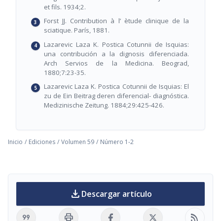
et fils. 1934;2.
Forst JJ. Contribution à l’ ètude clinique de la
sciatique. París, 1881.
Lazarevic Laza K. Postica Cotunnii de Isquias:
una contribución a la dignosis diferenciada.
Arch Servios de la Medicina. Beograd,
1880;7:23-35.
Lazarevic Laza K. Postica Cotunnii de Isquias: El
zu de Ein Beitrag deren diferencial- diagnóstica.
Medizinische Zeitung. 1884;29:425-426.
Inicio
/
Ediciones
/
Volumen 59
/
Número 1-2
download
Descargar artículo
format_quote
print
rss_feed