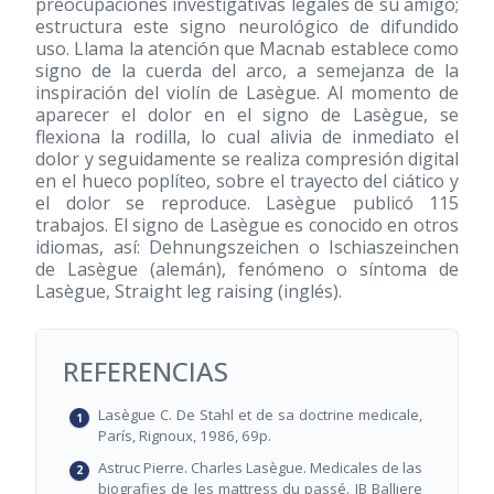
preocupaciones investigativas legales de su amigo;
estructura este signo neurológico de difundido
uso. Llama la atención que Macnab establece como
signo de la cuerda del arco, a semejanza de la
inspiración del violín de Lasègue. Al momento de
aparecer el dolor en el signo de Lasègue, se
flexiona la rodilla, lo cual alivia de inmediato el
dolor y seguidamente se realiza compresión digital
en el hueco poplíteo, sobre el trayecto del ciático y
el dolor se reproduce. Lasègue publicó 115
trabajos. El signo de Lasègue es conocido en otros
idiomas, así: Dehnungszeichen o Ischiaszeinchen
de Lasègue (alemán), fenómeno o síntoma de
Lasègue, Straight leg raising (inglés).
REFERENCIAS
Lasègue C. De Stahl et de sa doctrine medicale,
París, Rignoux, 1986, 69p.
Astruc Pierre. Charles Lasègue. Medicales de las
biografies de les mattress du passé. JB Balliere