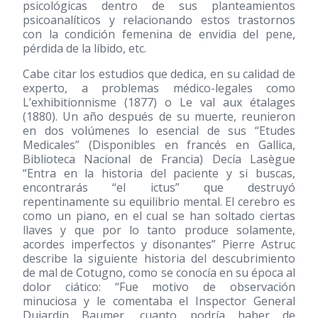
psicológicas dentro de sus planteamientos
psicoanalíticos y relacionando estos trastornos
con la condición femenina de envidia del pene,
pérdida de la líbido, etc.
Cabe citar los estudios que dedica, en su calidad de
experto, a problemas médico-legales como
L’exhibitionnisme
(1877)
o Le val aux étalages
(1880)
. Un año después de su muerte, reunieron
en dos volúmenes lo esencial de sus “Etudes
Medicales” (Disponibles en francés en Gallica,
Biblioteca Nacional de Francia) Decía Lasègue
“Entra en la historia del paciente y si buscas,
encontrarás “el ictus” que destruyó
repentinamente su equilibrio mental. El cerebro es
como un piano, en el cual se han soltado ciertas
llaves y que por lo tanto produce solamente,
acordes imperfectos y disonantes” Pierre Astruc
describe la siguiente historia del descubrimiento
de mal de Cotugno, como se conocía en su época al
dolor ciático: “Fue motivo de observación
minuciosa y le comentaba el Inspector General
Dujardin Baumer, cuanto podría haber de