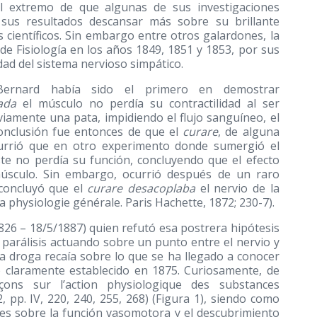
el extremo de que algunas de sus investigaciones
sus resultados descansar más sobre su brillante
 científicos. Sin embargo entre otros galardones, la
de Fisiología en los años 1849, 1851 y 1853, por sus
dad del sistema nervioso simpático.
ernard había sido el primero en demostrar
ada
el músculo no perdía su contractilidad al ser
viamente una pata, impidiendo el flujo sanguíneo, el
conclusión fue entonces de que el
curare
, de alguna
currió que en otro experimento donde sumergió el
ste no perdía su función, concluyendo que el efecto
 músculo. Sin embargo, ocurrió después de un raro
concluyó que el
curare desacoplaba
el nervio de la
a physiologie générale. Paris Hachette, 1872; 230-7).
826 – 18/5/1887) quien refutó esa postrera hipótesis
arálisis actuando sobre un punto entre el nervio y
la droga recaía sobre lo que se ha llegado a conocer
 claramente establecido en 1875. Curiosamente, de
çons sur l’action physiologique des substances
 pp. IV, 220, 240, 255, 268) (Figura 1), siendo como
es sobre la función vasomotora y el descubrimiento