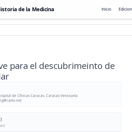
istoria de la Medicina
Inicio
Edicio
ave para el descubrimeinto de
lar
spital de Clínicas Caracas. Caracas Venezuela
rg@cantv.net
)
ias)