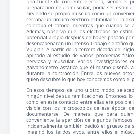
una fuente de corriente eléctrica, siendo el 
preparación neuromuscular, podía ser estimul
sirviendo su propio músculo como un convenien
cerraba un circuito eléctrico estimulador, la ex
colocaba el cátodo, mientras que cuando se a
Además, observó que los electrodos de estimu
potencial propio después de haber pasado por e
desencadenaron un intenso trabajo científico qu
Vulpian. A partir de la tercera década del sig
aplicado al estudio de varios problemas físico
nerviosa y muscular. Varios investigadores 
galvanómetro astático que él mismo diseñó, a
durante la contracción. Entre los nuevos acto
quien descubre lo que hoy conocemos como el po
En esos tiempos, de uno u otro modo, se acep
ningún nivel de sus ramificaciones. Entonces, lo
como en este contacto entre ellas era posible l
visible con los microscopios de esa época, 
documentarse. De manera que para quienes
conveniente la aparición de algunos famoso
incidentalmente también dedicó el grueso de s
imaginó los tejidos vivos, entre ellos el músc