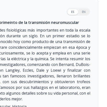
ES
EN
ubrimeinto de la transmisión neuromuscular
es fisiológicas más importantes en toda la escala
ón durante un siglo. En un primer estadio se lo
conocido hoy como producto de una transmisión de
urare coincidencialmente empiezan en esa época y
curiosamente, se lo acepta y emplea en una serie
as la eléctrica y la química. Se intenta resumir los
investigadores, comenzando con Bernard, DuBois-
n Langley, Eccles, Dale y Loewi y finalizar con
s tan famosos investigadores, llenaron brillantes
, con sus descubrimientos y obtuvieron trofeos
famosos por sus hallazgos en el laboratorio, eran
xto algunos detalles sobre su vida personal, con el
derlos mejor.
ular. Historia