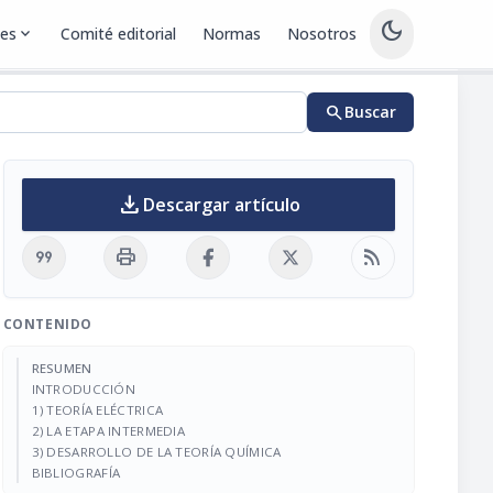
dark_mode
nes
expand_more
Comité editorial
Normas
Nosotros
search
Buscar
download
Descargar artículo
format_quote
print
rss_feed
CONTENIDO
RESUMEN
INTRODUCCIÓN
1) TEORÍA ELÉCTRICA
2) LA ETAPA INTERMEDIA
3) DESARROLLO DE LA TEORÍA QUÍMICA
BIBLIOGRAFÍA