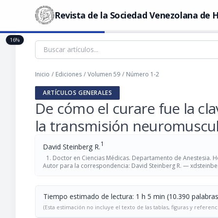
Revista de la Sociedad Venezolana de H
16%
Inicio
/
Ediciones
/
Volumen 59
/
Número 1-2
ARTÍCULOS GENERALES
De cómo el curare fue la cl
la transmisión neuromuscu
1
David Steinberg R.
Doctor en Ciencias Médicas. Departamento de Anestesia. Ho
Autor para la correspondencia: David Steinberg R. —
xdsteinbe
Tiempo estimado de lectura: 1 h 5 min (10.390 palabras
(Esta estimación no incluye el texto de las tablas, figuras y referenc