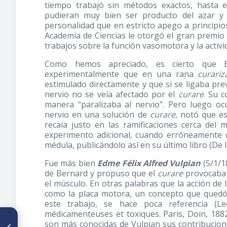
tiempo trabajó sin métodos exactos, hasta 
pudieran muy bien ser producto del azar y 
personalidad que en estricto apego a principios
Academia de Ciencias le otorgó el gran premio 
trabajos sobre la función vasomotora y la activi
Como hemos apreciado, es cierto que B
experimentalmente que en una rana
curariz
estimulado directamente y que si se ligaba pre
nervio no se veía afectado por el
curare
. Su 
manera “paralizaba al nervio”. Pero luego o
nervio en una solución de
curare
, notó que e
recaía justo en las ramificaciones cerca del
experimento adicional, cuando erróneamente 
médula, publicándolo así en su último libro (De l
Fue más bien
Edme Félix Alfred Vulpian
(5/1/1
de Bernard y propuso que el
curare
provocaba p
el músculo. En otras palabras que la acción de 
como la placa motora, un concepto que quedó
este trabajo, se hace poca referencia (Le
médicamenteuses et toxiques. Paris, Doin, 1882,
ARTÍCULO ANTERIOR
son más conocidas de Vulpian sus contribucion