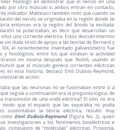
primer fisiólogo en demostrar que el nervio en una
ado por otro músculo si ambos entran en contacto,
te indicador. Matteucci también notó que cuando se
citación del nervio se originaba en la región donde se
bría entonces era la región del ánodo la excitada.
lación se polarizaban, es decir que desarrollan un
llos una corriente eléctrica. Estos descubrimientos
e sin duda sirvió de apoyo a las teorías de Bernard y
lo XIX, el recientemente inventado galvanómetro fue
s y fisiológicos, entre los que estaban la actividad
entraron en escena después que Nobili, usando el
nunció que el músculo genera corrientes eléctricas
res en esta historia, destacó Emil Dubois-Reymond,
tencial de acción.
taba que las neuronas no se fusionaban entre sí a
 que seguía a continuación era la pregunta lógica, de
a transmisión de una onda eléctrica? El sitio no era
de modo que el espacio que las separaba no podía
 sustentaban la teoría eléctrica, resultó muy
s como
Emil DuBois-Reymond
(Figura No 2), quien
us investigaciones a los fenómenos bioeléctricos e
ulo, compuesto de “moléculas” eléctricas. Proponía,