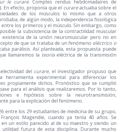
ur le curare
. Comptes rendus hebdomadaires de
7). En efecto, proponía que el
curare
actuaba sobre el
piedades de los músculos lo mismo que a otros
robaba, de algún modo, la independencia fisiológica
o entre los primeros y el músculo. Sin embargo, como
osible la subsistencia de la contractilidad muscular
a existencia de la unión neuromuscular pero no en
concepto de que se trataba de un fenómeno
eléctrico o
aba parálisis. Así planteada, esta propuesta puede
 que llamaremos la
teoría
eléctrica de la transmisión
electividad del
curare
, el investigador propuso que
herramienta experimental para diferenciar los
es propiamente dichos. Pronóstico que se cumplió
base para el análisis que realizaremos. Por lo tanto,
iones e hipótesis sobre la neurotransmisión,
te para la explicación del fenómeno.
6 entre los 29 estudiantes de medicina de su grupo,
 François Magendie, cuando ya tenía 40 años. Se
n un estilo parecido al de su maestro y siendo un
a utilidad futura de esta disciplina. Durante mucho