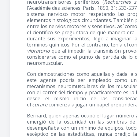
neurotransmisores periféricos (
Recherches s
l’Académie des sciences, Paris, 1850, 31: 533-53
sistema nervioso motor respetando las pro
elementos histológicos circundantes. También p
entre los nervios motores y sensitivos, así com
el científico se preguntara de qué manera era p
durante sus experimentos, llegó a imaginar l
términos químicos. Por el contrario, tenía el 
vibratorio
que al impedir la transmisión provoc
considerarse como el punto de partida de lo
neuromuscular.
Con demostraciones como aquellas y dada la s
este agente podría ser empleado como una 
mecanismos neuromusculares de los muscular
con el correr del tiempo y prácticamente es la 
desde el mismo inicio de las considerac
el
curare
comienza a jugar un papel preponderan
Bernard, quien apenas ocupó el lugar número 2
emergió de la oscuridad en las sombras de
desempeñaba con un mínimo de equipos, todo e
escéptico de las estadísticas, nunca predijo l