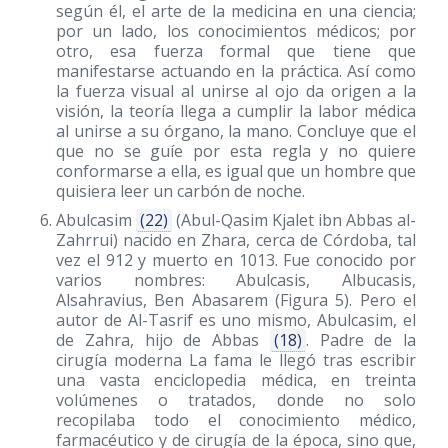
según él, el arte de la medicina en una ciencia;
por un lado, los conocimientos médicos; por
otro, esa fuerza formal que tiene que
manifestarse actuando en la práctica. Así como
la fuerza visual al unirse al ojo da origen a la
visión, la teoría llega a cumplir la labor médica
al unirse a su órgano, la mano. Concluye que el
que no se guíe por esta regla y no quiere
conformarse a ella, es igual que un hombre que
quisiera leer un carbón de noche.
Abulcasim
(22)
(Abul-Qasim Kjalet ibn Abbas al-
Zahrrui) nacido en Zhara, cerca de Córdoba, tal
vez el 912 y muerto en 1013. Fue conocido por
varios nombres: Abulcasis, Albucasis,
Alsahravius, Ben Abasarem (Figura 5). Pero el
autor de Al-Tasrif es uno mismo, Abulcasim, el
de Zahra, hijo de Abbas
(18)
. Padre de la
cirugía moderna La fama le llegó tras escribir
una vasta enciclopedia médica, en treinta
volúmenes o tratados, donde no solo
recopilaba todo el conocimiento médico,
farmacéutico y de cirugía de la época, sino que,