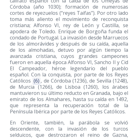
califato español con la caída de los Omeyas de
Córdoba (año 1030); formación de numerosas
cortes de reyezuelos (“reyes Taifas”). Por otro lado
toma más aliento el movimiento de reconquista
cristiana; Alfonso VI, rey de León y Castilla, se
apodera de Toledo. Enrique de Borgoña funda el
condado de Portugal. La invasión desde Marruecos
de los almorávides y después de su caída, aquella
de los almohadas, detuvo por algún tiempo la
avanzada cristiana, cuyos grandes campeones
fueron en aquella época Alfonso VI, Sancho II y Cid
El Campeador, héroe legendario del pueblo
español. Con la conquista, por parte de los Reyes
Católicos
(6)
, de Córdoba
(1236)
, de Sevilla
(1248)
,
de Murcia
(1266)
, de Lisboa
(1260)
, los árabes
mantuvieron su último reducto en Granada, bajo el
emirato de los Almahares, hasta su caída en 1492,
que representa la recuperación total de la
Península Ibérica por parte de los Reyes Católicos.
En Oriente, también, la parábola se volvió
descendente, con la invasión de los turcos
selduicos, que destrozaron el reino de Gazna,