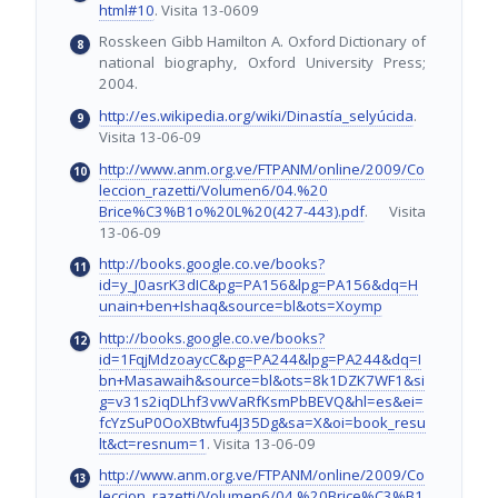
html#10
. Visita 13-0609
Rosskeen Gibb Hamilton A. Oxford Dictionary of
national biography, Oxford University Press;
2004.
http://es.wikipedia.org/wiki/Dinastía_selyúcida
.
Visita 13-06-09
http://www.anm.org.ve/FTPANM/online/2009/Co
leccion_razetti/Volumen6/04.%20
Brice%C3%B1o%20L%20(427-443).pdf
. Visita
13-06-09
http://books.google.co.ve/books?
id=y_J0asrK3dIC&pg=PA156&lpg=PA156&dq=H
unain+ben+Ishaq&source=bl&ots=Xoymp
http://books.google.co.ve/books?
id=1FqjMdzoaycC&pg=PA244&lpg=PA244&dq=I
bn+Masawaih&source=bl&ots=8k1DZK7WF1&si
g=v31s2iqDLhf3vwVaRfKsmPbBEVQ&hl=es&ei=
fcYzSuP0OoXBtwfu4J35Dg&sa=X&oi=book_resu
lt&ct=resnum=1
. Visita 13-06-09
http://www.anm.org.ve/FTPANM/online/2009/Co
leccion_razetti/Volumen6/04.%20Brice%C3%B1