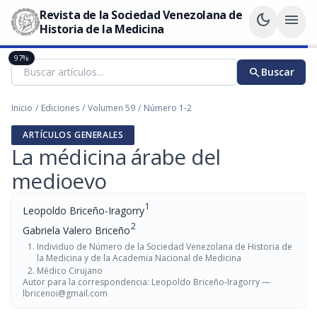
Revista de la Sociedad Venezolana de
dark_mode
menu
Historia de la Medicina
97%
search
Buscar
Inicio
/
Ediciones
/
Volumen 59
/
Número 1-2
ARTÍCULOS GENERALES
La médicina árabe del
medioevo
1
Leopoldo Briceño-Iragorry
2
Gabriela Valero Briceño
Individuo de Número de la Sociedad Venezolana de Historia de
la Medicina y de la Academia Nacional de Medicina
Médico Cirujano
Autor para la correspondencia: Leopoldo Briceño-Iragorry —
lbricenoi@gmail.com