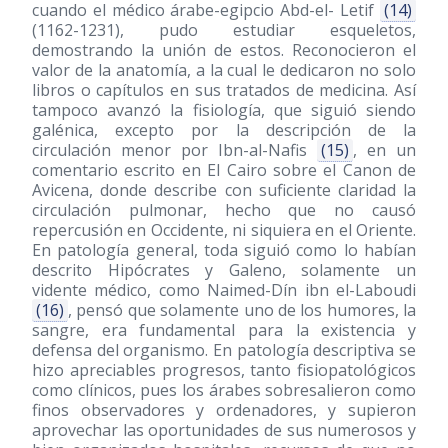
cuando el médico árabe-egipcio Abd-el- Letif
(14)
(1162-1231)
, pudo estudiar esqueletos,
demostrando la unión de estos. Reconocieron el
valor de la anatomía, a la cual le dedicaron no solo
libros o capítulos en sus tratados de medicina. Así
tampoco avanzó la fisiología, que siguió siendo
galénica, excepto por la descripción de la
circulación menor por Ibn-al-Nafis
(15)
, en un
comentario escrito en El Cairo sobre el Canon de
Avicena, donde describe con suficiente claridad la
circulación pulmonar, hecho que no causó
repercusión en Occidente, ni siquiera en el Oriente.
En patología general, toda siguió como lo habían
descrito Hipócrates y Galeno, solamente un
vidente médico, como Naimed-Dín ibn el-Laboudi
(16)
, pensó que solamente uno de los humores, la
sangre, era fundamental para la existencia y
defensa del organismo. En patología descriptiva se
hizo apreciables progresos, tanto fisiopatológicos
como clínicos, pues los árabes sobresalieron como
finos observadores y ordenadores, y supieron
aprovechar las oportunidades de sus numerosos y