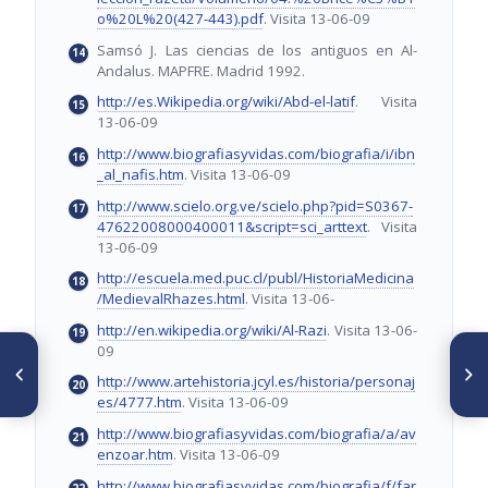
o%20L%20(427-443).pdf
. Visita 13-06-09
Samsó J. Las ciencias de los antiguos en Al-
Andalus. MAPFRE. Madrid 1992.
http://es.Wikipedia.org/wiki/Abd-el-latif
. Visita
13-06-09
http://www.biografiasyvidas.com/biografia/i/ibn
_al_nafis.htm
. Visita 13-06-09
http://www.scielo.org.ve/scielo.php?pid=S0367-
47622008000400011&script=sci_arttext
. Visita
13-06-09
http://escuela.med.puc.cl/publ/HistoriaMedicina
/MedievalRhazes.html
. Visita 13-06-
http://en.wikipedia.org/wiki/Al-Razi
. Visita 13-06-
09
ARTÍCULO ANTERIOR
SIGUIENTE ARTÍCULO
De cómo el curare fue la clave
José León Tapia: Médico,
http://www.artehistoria.jcyl.es/historia/personaj
para el descubrimeinto de la
escritor y político. A dos años
es/4777.htm
. Visita 13-06-09
transmisión neuromuscular
de su desaparición
http://www.biografiasyvidas.com/biografia/a/av
enzoar.htm
. Visita 13-06-09
http://www.biografiasyvidas.com/biografia/f/far