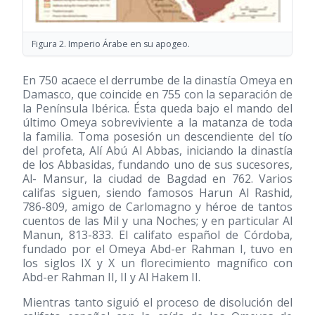
Figura 2. Imperio Árabe en su apogeo.
En 750 acaece el derrumbe de la dinastía Omeya en
Damasco, que coincide en 755 con la separación de
la Península Ibérica. Ésta queda bajo el mando del
último Omeya sobreviviente a la matanza de toda
la familia. Toma posesión un descendiente del tío
del profeta, Alí Abú Al Abbas, iniciando la dinastía
de los Abbasidas, fundando uno de sus sucesores,
Al- Mansur, la ciudad de Bagdad en 762. Varios
califas siguen, siendo famosos Harun Al Rashid,
786-809, amigo de Carlomagno y héroe de tantos
cuentos de las Mil y una Noches; y en particular Al
Manun, 813-833. El califato español de Córdoba,
fundado por el Omeya Abd-er Rahman I, tuvo en
los siglos IX y X un florecimiento magnífico con
Abd-er Rahman II, II y Al Hakem II.
Mientras tanto siguió el proceso de disolución del