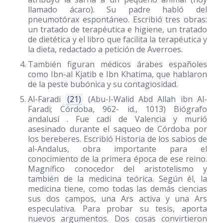
llamado ácaro). Su padre habló del
pneumotórax espontáneo. Escribió tres obras:
un tratado de terapéutica e higiene, un tratado
de dietética y el libro que facilita la terapéutica y
la dieta, redactado a petición de Averroes.
También figuran médicos árabes españoles
como Ibn-al Kjatib e Ibn Khatima, que hablaron
de la peste bubónica y su contagiosidad.
Al-Faradi
(21)
(Abu-l-Walid Abd Allah ibn Al-
Faradi; Córdoba, 962- id., 1013) Biógrafo
andalusí . Fue cadí de Valencia y murió
asesinado durante el saqueo de Córdoba por
los bereberes. Escribió Historia de los sabios de
al-Andalus, obra importante para el
conocimiento de la primera época de ese reino.
Magnífico conocedor del aristotelismo y
también de la medicina teórica. Según él, la
medicina tiene, como todas las demás ciencias
sus dos campos, una Ars activa y una Ars
especulativa. Para probar su tesis, aporta
nuevos argumentos. Dos cosas convirtieron