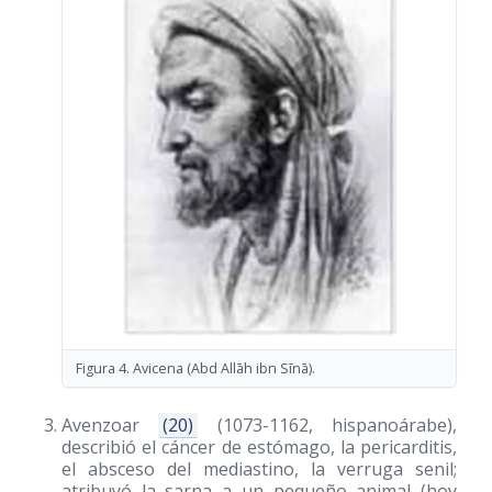
Figura 4. Avicena (Abd Allāh ibn Sīnā).
Avenzoar
(20)
(1073-1162, hispanoárabe),
describió el cáncer de estómago, la pericarditis,
el absceso del mediastino, la verruga senil;
atribuyó la sarna a un pequeño animal (hoy