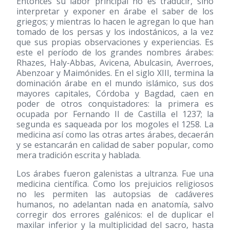
Entonces su labor principal no es traducir, sino
interpretar y exponer en árabe el saber de los
griegos; y mientras lo hacen le agregan lo que han
tomado de los persas y los indostánicos, a la vez
que sus propias observaciones y experiencias. Es
este el período de los grandes nombres árabes:
Rhazes, Haly-Abbas, Avicena, Abulcasin, Averroes,
Abenzoar y Maimónides. En el siglo XIII, termina la
dominación árabe en el mundo islámico, sus dos
mayores capitales, Córdoba y Bagdad, caen en
poder de otros conquistadores: la primera es
ocupada por Fernando II de Castilla el 1237; la
segunda es saqueada por los mogoles el 1258. La
medicina así como las otras artes árabes, decaerán
y se estancarán en calidad de saber popular, como
mera tradición escrita y hablada.
Los árabes fueron galenistas a ultranza. Fue una
medicina científica. Como los prejuicios religiosos
no les permiten las autopsias de cadáveres
humanos, no adelantan nada en anatomía, salvo
corregir dos errores galénicos: el de duplicar el
maxilar inferior y la multiplicidad del sacro, hasta