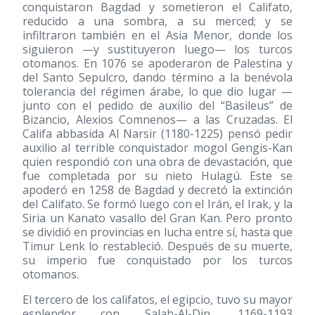
conquistaron Bagdad y sometieron el Califato,
reducido a una sombra, a su merced; y se
infiltraron también en el Asia Menor, donde los
siguieron —y sustituyeron luego— los turcos
otomanos. En 1076 se apoderaron de Palestina y
del Santo Sepulcro, dando término a la benévola
tolerancia del régimen árabe, lo que dio lugar —
junto con el pedido de auxilio del “Basileus” de
Bizancio, Alexios Comnenos— a las Cruzadas. El
Califa abbasida Al Narsir
(1180-1225)
pensó pedir
auxilio al terrible conquistador mogol Gengis-Kan
quien respondió con una obra de devastación, que
fue completada por su nieto Hulagú. Este se
apoderó en 1258 de Bagdad y decretó la extinción
del Califato. Se formó luego con el Irán, el Irak, y la
Siria un Kanato vasallo del Gran Kan. Pero pronto
se dividió en provincias en lucha entre sí, hasta que
Timur Lenk lo restableció. Después de su muerte,
su imperio fue conquistado por los turcos
otomanos.
El tercero de los califatos, el egipcio, tuvo su mayor
esplendor con Salah-Al-Din, 1169-1193