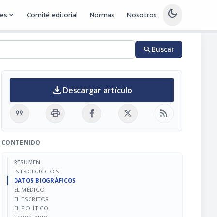
dark_mode
nes
expand_more
Comité editorial
Normas
Nosotros
search
Buscar
download
Descargar artículo
format_quote
print
rss_feed
CONTENIDO
RESUMEN
INTRODUCCIÓN
DATOS BIOGRÁFICOS
EL MÉDICO
EL ESCRITOR
EL POLÍTICO