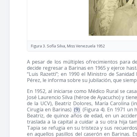
Figura 3. Sofía Silva, Miss Venezuela 1952
A pesar de los múltiples ofrecimientos para d
decide regresar a Barinas en 1965 y ejerce hasta
“Luis Razetti”; en 1990 el Ministro de Sanida
Pérez, le informa sobre su jubilación, que siem
En 1952, al iniciarse como Médico Rural se cas
José Laurencio Silva (héroe de Ayacucho) y tiene
de la UCV), Beatriz Dolores, María Carolina (i
Cirugía en Barinas)
(9)
(Figura 4). En 1971 un 
Beatriz, de quince años de edad, en un accident
traslada a la capital a cuidar a su otra hija 
Tapia se refugia en su tristeza y sus recuerdos, 
en aquellos pasillos del caserón en Barinas. 