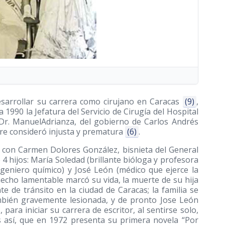
esarrollar su carrera como cirujano en Caracas
(9)
,
 1990 la Jefatura del Servicio de Cirugía del Hospital
d Dr. ManuelAdrianza, del gobierno de Carlos Andrés
pre consideró injusta y prematura
(6)
.
a con Carmen Dolores González, bisnieta del General
 4 hijos: María Soledad (brillante bióloga y profesora
ngeniero químico) y José León (médico que ejerce la
hecho lamentable marcó su vida, la muerte de su hija
e de tránsito en la ciudad de Caracas; la familia se
también gravemente lesionada, y de pronto Jose León
para iniciar su carrera de escritor, al sentirse solo,
Es así, que en 1972 presenta su primera novela “Por