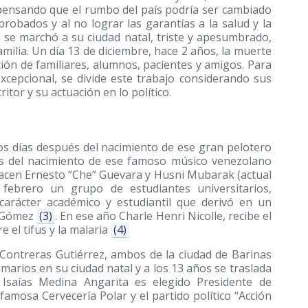
 pensando que el rumbo del país podría ser cambiado
probados y al no lograr las garantías a la salud y la
 se marchó a su ciudad natal, triste y apesumbrado,
milia. Un día 13 de diciembre, hace 2 años, la muerte
ión de familiares, alumnos, pacientes y amigos. Para
xcepcional, se divide este trabajo considerando sus
itor y su actuación en lo político.
os días después del nacimiento de ese gran pelotero
s del nacimiento de ese famoso músico venezolano
cen Ernesto “Che” Guevara y Husni Mubarak (actual
 febrero un grupo de estudiantes universitarios,
arácter académico y estudiantil que derivó en un
e Gómez
(3)
. En ese año Charle Henri Nicolle, recibe el
 el tifus y la malaria
(4)
Contreras Gutiérrez, ambos de la ciudad de Barinas
imarios en su ciudad natal y a los 13 años se traslada
 Isaías Medina Angarita es elegido Presidente de
famosa Cervecería Polar y el partido político “Acción