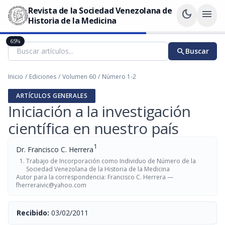
Revista de la Sociedad Venezolana de
dark_mode
menu
Historia de la Medicina
65%
search
Buscar
Inicio
/
Ediciones
/
Volumen 60
/
Número 1-2
ARTÍCULOS GENERALES
Iniciación a la investigación
científica en nuestro país
1
Dr. Francisco C. Herrera
Trabajo de Incorporación como Individuo de Número de la
Sociedad Venezolana de la Historia de la Medicina
Autor para la correspondencia: Francisco C. Herrera —
fherreraivic@yahoo.com
Recibido:
03/02/2011