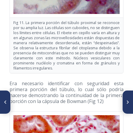
Fig 11. La primera porción del túbulo proximal se reconoce
por su amplia luz. Las células son cuboides, no se distinguen
los límites entre células. El ribete en cepillo varía en altura y
en algunas zonas las microvellosidades están dispuestas de
manera relativamente desordenada, están “despeinadas”.
Se observa la estructura fibrilar del citoplasma debido a la
presencia de mitocondrias que no se pueden distinguir muy
claramente con este método. Núcleos vesiculares con
prominente nucléolo y cromatina en forma de gránulos y
filamentos irregulares.
Era necesario identificar con seguridad esta
primera porción del túbulo, lo cual sólo podría
hacerse demostrando la continuidad de la primera
ARTÍCULO ANTERIOR
SIGUIENTE ARTÍCULO
porción con la cápsula de Bowman (Fig 12)
Algunos aspectos históricos
Médicos inhumados en el
de la cirugía pediátrica
panteón nacional