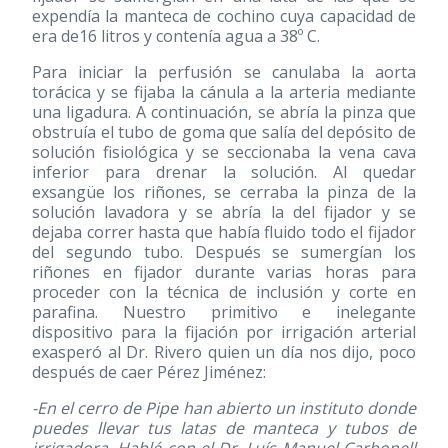
expendía la manteca de cochino cuya capacidad de
era de16 litros y contenía agua a 38º C.
Para iniciar la perfusión se canulaba la aorta
torácica y se fijaba la cánula a la arteria mediante
una ligadura. A continuación, se abría la pinza que
obstruía el tubo de goma que salía del depósito de
solución fisiológica y se seccionaba la vena cava
inferior para drenar la solución. Al quedar
exsangüe los riñones, se cerraba la pinza de la
solución lavadora y se abría la del fijador y se
dejaba correr hasta que había fluido todo el fijador
del segundo tubo. Después se sumergían los
riñones en fijador durante varias horas para
proceder con la técnica de inclusión y corte en
parafina. Nuestro primitivo e inelegante
dispositivo para la fijación por irrigación arterial
exasperó al Dr. Rivero quien un día nos dijo, poco
después de caer Pérez Jiménez:
-En el cerro de Pipe han abierto un instituto donde
puedes llevar tus latas de manteca y tubos de
irrigadora. Hablé con el Dr. Luís Manuel Carbonell