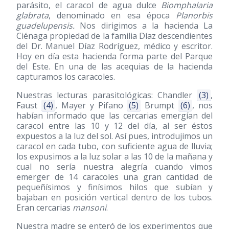
parásito, el caracol de agua dulce
Biomphalaria
glabrata
, denominado en esa época
Planorbis
guadelupensis.
Nos dirigimos a la hacienda La
Ciénaga propiedad de la familia Díaz descendientes
del Dr. Manuel Díaz Rodríguez, médico y escritor.
Hoy en día esta hacienda forma parte del Parque
del Este. En una de las acequias de la hacienda
capturamos los caracoles.
Nuestras lecturas parasitológicas: Chandler
(3)
,
Faust
(4)
, Mayer y Pifano
(5)
Brumpt
(6)
, nos
habían informado que las cercarias emergían del
caracol entre las 10 y 12 del día, al ser éstos
expuestos a la luz del sol. Así pues, introdujimos un
caracol en cada tubo, con suficiente agua de lluvia;
los expusimos a la luz solar a las 10 de la mañana y
cual no sería nuestra alegría cuando vimos
emerger de 14 caracoles una gran cantidad de
pequeñísimos y finísimos hilos que subían y
bajaban en posición vertical dentro de los tubos.
Eran cercarias
mansoni
.
Nuestra madre se enteró de los experimentos que