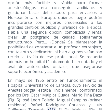
opción más factible y rápida para formar
anestesiólogos era conseguir candidatos y
gestionar becas del estado, para enviarlos a
Norteamérica o Europa, quienes luego podrán
incorporarse con mejores credenciales a los
grandes centros públicos y privados de la época.
Había una segunda opción, complicada y lenta:
crear un postgrado de calidad, sólidamente
estructurado. Pero… ¿Dónde? Se plantearon la
posibilidad de contratar a un profesor extranjero,
con talento y dedicación, si bien algunos veían con
recelo la traída de ese profesional. Se requería
además un hospital técnicamente bien dotado y el
aval de autoridades oficiales, que asegurase
soporte económico y académico.
En mayo de 1956 entró en funcionamiento el
Hospital Universitario de Caracas, cuyo servicio de
Anestesiología estaba inicialmente conformado
por los Drs. Oscar Malpica Guada, Mario Piña Daza
(Fig. 5) José Leon Toledo, Miguel Campins (primer
residente) Rafael Rodríguez Chuecos y Luis
Guillermo Troconis
(15)
El Dr. Malpica (Fig. 6)