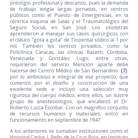
prestigio profesional y descanso, pues la demanda
de trabajo exigía largas jornadas, en centros
públicos como el Puesto de Emergencias, en la
céntrica esquina de Salas y el Traumatológico del
Seguro Social, en San José. Los obstetras
aprendieron a manejar sus casos quirúrgicos con
el clásico “gota a gota” de Tiopental sódico al 1 por
mil. También los centros privados, como la
Policlínica Caracas, las clínicas Razetti, Córdoba,
Venezuela y González Lugo, entre otras,
requirieron del servicio Mención aparte debe
hacerse del Centro Médico de San Bernardino
(7)
por lo ambicioso e integral de ese proyecto, que
comenzó por el diseño y construcción de una
excelente sede e incluyó una selección muy
rigurosa del cuerpo médico, entre ellos, un ilustre
grupo de anestesiólogos, que encabezó el Dr.
Roberto Lucca Escobar. Con un magnífico conjunto
de recursos humanos y materiales, entró en
funcionamiento en septiembre de 1947.
A los anteriores se sumaban instituciones como el
Hospital Carlos J. Bello de la Cruz Roja, en Instituto