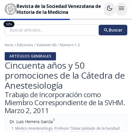
Revista de la Sociedad Venezolana de
dark_mode
menu
Historia de la Medicina
53%
search
Buscar
Inicio
/
Ediciones
/
Volumen 60
/
Número 1-2
ARTÍCULOS GENERALES
Cincuenta años y 50
promociones de la Cátedra de
Anestesiología
Trabajo de Incorporación como
Miembro Correspondiente de la SVHM.
Marzo 2, 2011
1
Dr. Luis Herrera García
Médico Anestesiólogo. Profesor Titular Jubilado de la Facultad