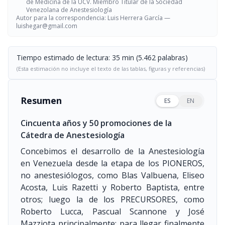
de Medicina de la UCV. Miembro Titular de la Sociedad
Venezolana de Anestesiología
Autor para la correspondencia: Luis Herrera García —
luishegar@gmail.com
Tiempo estimado de lectura: 35 min (5.462 palabras)
(Esta estimación no incluye el texto de las tablas, figuras y referencias)
Resumen
ES
EN
Cincuenta años y 50 promociones de la
Cátedra de Anestesiología
Concebimos el desarrollo de la Anestesiología
en Venezuela desde la etapa de los PIONEROS,
no anestesiólogos, como Blas Valbuena, Eliseo
Acosta, Luis Razetti y Roberto Baptista, entre
otros; luego la de los PRECURSORES, como
Roberto Lucca, Pascual Scannone y José
Mazziota principalmente; para llegar finalmente