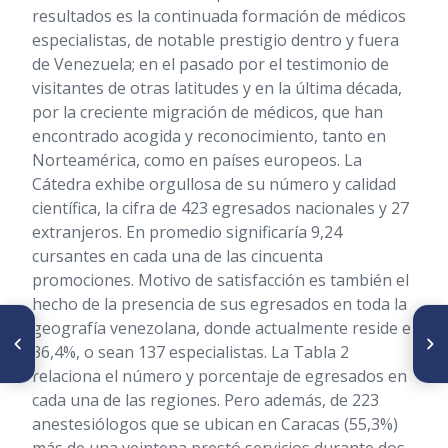
resultados es la continuada formación de médicos
especialistas, de notable prestigio dentro y fuera
de Venezuela; en el pasado por el testimonio de
visitantes de otras latitudes y en la última década,
por la creciente migración de médicos, que han
encontrado acogida y reconocimiento, tanto en
Norteamérica, como en países europeos. La
Cátedra exhibe orgullosa de su número y calidad
científica, la cifra de 423 egresados nacionales y 27
extranjeros. En promedio significaría 9,24
cursantes en cada una de las cincuenta
promociones. Motivo de satisfacción es también el
hecho de la presencia de sus egresados en toda la
geografía venezolana, donde actualmente reside el
ARTÍCULO ANTERIOR
SIGUIENTE ARTÍCULO
Alejandro Calvo Lairet, un
Jose Benigno Hernández, el
36,4%, o sean 137 especialistas. La Tabla 2
hombre util
hermano ignorado
relaciona el número y porcentaje de egresados en
cada una de las regiones. Pero además, de 223
anestesiólogos que se ubican en Caracas (55,3%)
más de una veintena prestó servicios durante dos