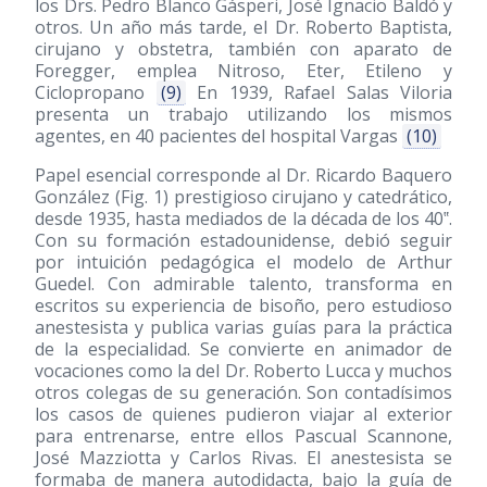
los Drs. Pedro Blanco Gásperi, José Ignacio Baldó y
otros. Un año más tarde, el Dr. Roberto Baptista,
cirujano y obstetra, también con aparato de
Foregger, emplea Nitroso, Eter, Etileno y
Ciclopropano
(9)
En 1939, Rafael Salas Viloria
presenta un trabajo utilizando los mismos
agentes, en 40 pacientes del hospital Vargas
(10)
Papel esencial corresponde al Dr. Ricardo Baquero
González (Fig. 1) prestigioso cirujano y catedrático,
desde 1935, hasta mediados de la década de los 40‟.
Con su formación estadounidense, debió seguir
por intuición pedagógica el modelo de Arthur
Guedel. Con admirable talento, transforma en
escritos su experiencia de bisoño, pero estudioso
anestesista y publica varias guías para la práctica
de la especialidad. Se convierte en animador de
vocaciones como la del Dr. Roberto Lucca y muchos
otros colegas de su generación. Son contadísimos
los casos de quienes pudieron viajar al exterior
para entrenarse, entre ellos Pascual Scannone,
José Mazziotta y Carlos Rivas. El anestesista se
formaba de manera autodidacta, bajo la guía de