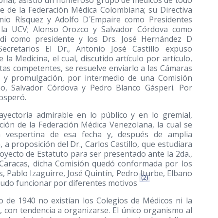
te de la Federación Médica Colombiana; su Directiva
onio Rísquez y Adolfo D´Empaire como Presidentes
de la UCV; Alonso Orozco y Salvador Córdova como
i como presidente y los Drs. José Hernández D
Secretarios El Dr., Antonio José Castillo expuso
la Medicina, el cual, discutido artículo por artículo,
tas competentes, se resuelve enviarlo a las Cámaras
o y promulgación, por intermedio de una Comisión
no, Salvador Córdova y Pedro Blanco Gásperi. Por
rosperó.
ayectoria admirable en lo público y en lo gremial,
eación de la Federación Médica Venezolana, la cual se
 vespertina de esa fecha y, después de amplia
a proposición del Dr., Carlos Castillo, que estudiara
oyecto de Estatuto para ser presentado ante la 2da.,
Caracas, dicha Comisión quedó conformada por los
s, Pablo Izaguirre, José Quintín, Pedro Iturbe, Elbano
(2)
pudo funcionar por diferentes motivos
ño de 1940 no existían los Colegios de Médicos ni la
, con tendencia a organizarse. El único organismo al