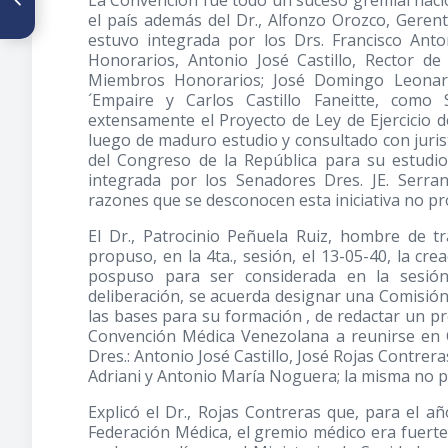
Albores de la inmunología en
Venezuela
el país además del Dr., Alfonzo Orozco, Geren
estuvo integrada por los Drs. Francisco Ant
Honorarios, Antonio José Castillo, Rector 
Miembros Honorarios; José Domingo Leonard
´Empaire y Carlos Castillo Faneitte, como 
extensamente el Proyecto de Ley de Ejercicio de 
luego de maduro estudio y consultado con juris
del Congreso de la República para su estudi
integrada por los Senadores Dres. JE. Serra
razones que se desconocen esta iniciativa no p
El Dr., Patrocinio Peñuela Ruiz, hombre de tr
propuso, en la 4ta., sesión, el 13-05-40, la cr
pospuso para ser considerada en la sesión
deliberación, se acuerda designar una Comisión, 
las bases para su formación , de redactar un pr
Convención Médica Venezolana a reunirse en 
Dres.: Antonio José Castillo, José Rojas Contrera
Adriani y Antonio María Noguera; la misma no 
Explicó el Dr., Rojas Contreras que, para el a
Federación Médica, el gremio médico era fuerte