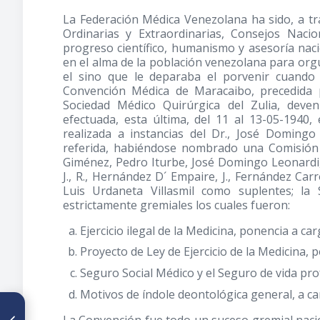
La Federación Médica Venezolana ha sido, a t
Ordinarias y Extraordinarias, Consejos Nacio
progreso científico, humanismo y asesoría nacio
en el alma de la población venezolana para org
el sino que le deparaba el porvenir cuando
Convención Médica de Maracaibo, precedida 
Sociedad Médico Quirúrgica del Zulia, deve
efectuada, esta última, del 11 al 13-05-1940, 
realizada a instancias del Dr., José Doming
referida, habiéndose nombrado una Comisión pa
Giménez, Pedro Iturbe, José Domingo Leonardi, R
J., R., Hernández D´ Empaire, J., Fernández Car
Luis Urdaneta Villasmil como suplentes; l
estrictamente gremiales los cuales fueron:
Ejercicio ilegal de la Medicina, ponencia a car
Proyecto de Ley de Ejercicio de la Medicina, p
Seguro Social Médico y el Seguro de vida prof
Motivos de índole deontológica general, a carg
ARTÍCULO ANTERIOR
La Convención fue todo un suceso gremial naci