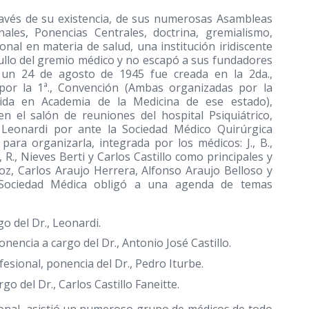
ravés de su existencia, de sus numerosas Asambleas
nales, Ponencias Centrales, doctrina, gremialismo,
nal en materia de salud, una institución iridiscente
ullo del gremio médico y no escapó a sus fundadores
 un 24 de agosto de 1945 fue creada en la 2da.,
por la 1ª., Convención (Ambas organizadas por la
nida en Academia de la Medicina de ese estado),
en el salón de reuniones del hospital Psiquiátrico,
o Leonardi por ante la Sociedad Médico Quirúrgica
ra organizarla, integrada por los médicos: J., B.,
., Nieves Berti y Carlos Castillo como principales y
roz, Carlos Araujo Herrera, Alfonso Araujo Belloso y
a Sociedad Médica obligó a una agenda de temas
go del Dr., Leonardi.
onencia a cargo del Dr., Antonio José Castillo.
esional, ponencia del Dr., Pedro Iturbe.
o del Dr., Carlos Castillo Faneitte.
onal, asistió un numeroso grupo de médicos de todo