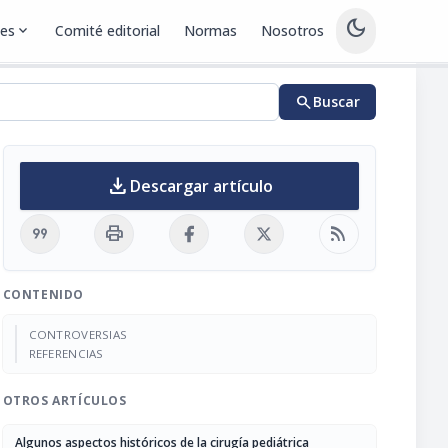
dark_mode
nes
expand_more
Comité editorial
Normas
Nosotros
search
Buscar
download
Descargar artículo
format_quote
print
rss_feed
CONTENIDO
CONTROVERSIAS
REFERENCIAS
OTROS ARTÍCULOS
Algunos aspectos históricos de la cirugía pediátrica