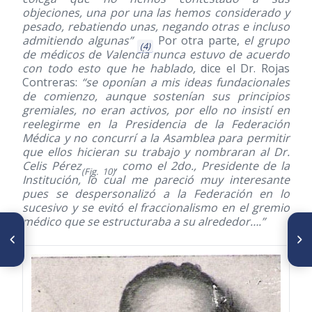
objeciones, una por una las hemos considerado y
pesado, rebatiendo unas, negando otras e incluso
admitiendo algunas”
Por otra parte,
el grupo
(4)
de médicos de Valencia nunca estuvo de acuerdo
con todo esto que he hablado,
dice el Dr. Rojas
Contreras:
“se oponían a mis ideas fundacionales
de comienzo, aunque sostenían sus principios
gremiales, no eran activos, por ello no insistí en
reelegirme en la Presidencia de la Federación
Médica y no concurrí a la Asamblea para permitir
que ellos hicieran su trabajo y nombraran al Dr.
Celis Pérez
, como el 2do., Presidente de la
(Fig. 10)
Institución, lo cual me pareció muy interesante
pues se despersonalizó a la Federación en lo
sucesivo y se evitó el fraccionalismo en el gremio
médico que se estructuraba a su alrededor….”
ARTÍCULO ANTERIOR
SIGUIENTE ARTÍCULO
Albores de la inmunología en
Fertilidad y embarazo en la
Venezuela
prehistoria: Las venus