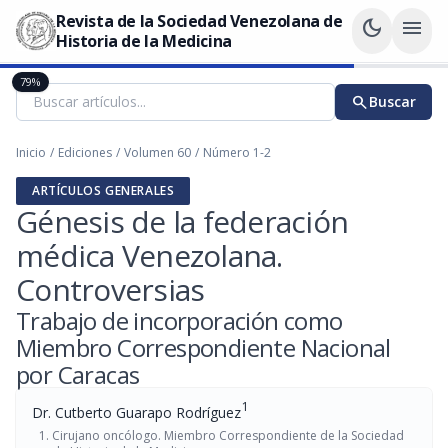
Revista de la Sociedad Venezolana de
dark_mode
menu
Historia de la Medicina
79%
search
Buscar
Inicio
/
Ediciones
/
Volumen 60
/
Número 1-2
ARTÍCULOS GENERALES
Génesis de la federación
médica Venezolana.
Controversias
Trabajo de incorporación como
Miembro Correspondiente Nacional
por Caracas
1
Dr. Cutberto Guarapo Rodríguez
Cirujano oncólogo. Miembro Correspondiente de la Sociedad