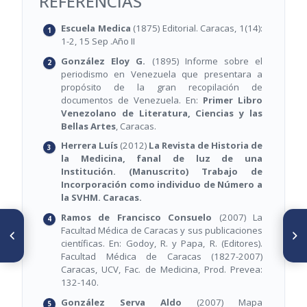
REFERENCIAS
Escuela Medica
(1875) Editorial. Caracas, 1(14):
1-2, 15 Sep .Año II
González Eloy G.
(1895) Informe sobre el
periodismo en Venezuela que presentara a
propósito de la gran recopilación de
documentos de Venezuela. En:
Primer Libro
Venezolano de Literatura, Ciencias y las
Bellas Artes
, Caracas.
Herrera Luís
(2012)
La Revista de Historia de
la Medicina, fanal de luz de una
Institución. (Manuscrito) Trabajo de
Incorporación como individuo de Número a
la SVHM. Caracas.
Ramos de Francisco Consuelo
(2007) La
ARTÍCULO ANTERIOR
SIGUIENTE ARTÍCULO
Facultad Médica de Caracas y sus publicaciones
La Revista de Historia de la
Sobre el bicentenario, con
científicas. En: Godoy, R. y Papa, R. (Editores).
Medicina, Fanal de luz de una
dudas
Facultad Médica de Caracas (1827-2007)
institución
Caracas, UCV, Fac. de Medicina, Prod. Prevea:
132-140.
González Serva Aldo
(2007) Mapa