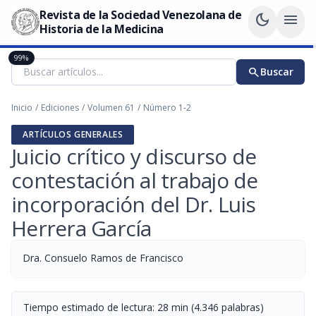
Revista de la Sociedad Venezolana de
dark_mode
menu
Historia de la Medicina
99%
search
Buscar
Inicio
/
Ediciones
/
Volumen 61
/
Número 1-2
ARTÍCULOS GENERALES
Juicio crítico y discurso de
contestación al trabajo de
incorporación del Dr. Luis
Herrera García
Dra. Consuelo Ramos de Francisco
Tiempo estimado de lectura: 28 min (4.346 palabras)