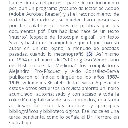
La desiderata del proceso parte de un documento
pdf, aun un programa gratuito de lector de Adobe
(Adobe Acrobat Reader) y si el reconocimiento de
texto ha sido exitoso, se pueden hacer pesquisas
por las palabras o series de palabras que los
documentos pdf. Esta habilidad hace de un texto
‘muerto’ (especie de fotocopia digital), un texto
‘vivo’ y hasta más manipulable que el que tuvo su
autor en un día lejano, a menudo de décadas
pasadas, cuando lo mecanografió
(5)
.Así mismo
en 1994 en el marco del “VI Congreso Venezolano
de Historia de la Medicina” los compiladores
Alejandro Pró-Rísquez y Aldo González-Serva
publicaron el Índice bilingüe de los años
1987-
1993,
volúmenes 36 al 42 de la revista. A pesar de
estos y otros esfuerzos la revista amerita un Indice
acumulado, automatizado y con acceso a toda la
colección digitalizada de sus contenidos, una tarea
a desarrollar con las normas y principios
bibliográficos y bibliotecológicos. Ese Indice es una
tarea pendiente, como lo señala el Dr. Herrera en
su trabajo.