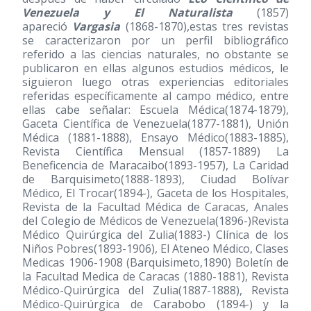
Venezuela y El Naturalista
(1857)
apareció
Vargasia
(1868-1870)
,estas tres revistas
se caracterizaron por un perfil bibliográfico
referido a las ciencias naturales, no obstante se
publicaron en ellas algunos estudios médicos, le
siguieron luego otras experiencias editoriales
referidas específicamente al campo médico, entre
ellas cabe señalar: Escuela Médica
(1874-1879)
,
Gaceta Científica de Venezuela
(1877-1881)
, Unión
Médica
(1881-1888)
, Ensayo Médico
(1883-1885)
,
Revista Científica Mensual
(1857-1889)
La
Beneficencia de Maracaibo
(1893-1957)
, La Caridad
de Barquisimeto
(1888-1893)
, Ciudad Bolívar
Médico, El Trocar(1894-), Gaceta de los Hospitales,
Revista de la Facultad Médica de Caracas, Anales
del Colegio de Médicos de Venezuela(1896-)Revista
Médico Quirúrgica del Zulia(1883-) Clínica de los
Niños Pobres
(1893-1906)
, El Ateneo Médico, Clases
Medicas 1906-1908 (Barquisimeto,1890) Boletín de
la Facultad Medica de Caracas
(1880-1881)
, Revista
Médico-Quirúrgica del Zulia
(1887-1888)
, Revista
Médico-Quirúrgica de Carabobo (1894-) y la