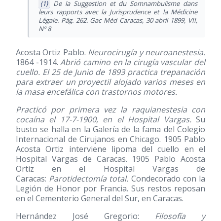
(1)
De la Suggestion et du Somnambulisme dans
leurs rapports avec la Jurisprudence et la Médicine
Légale. Pág. 262. Gac Méd Caracas, 30 abril 1899, VII,
Nº 8
Acosta Ortiz Pablo.
Neurocirugía y neuroanestesia.
1864 -1914.
Abrió camino en la cirugía vascular del
cuello. El 25 de Junio de 1893 practica trepanación
para extraer un proyectil alojado varios meses en
la masa encefálica con trastornos motores.
Practicó por primera vez la raquianestesia con
cocaína el 17-7-1900, en el Hospital Vargas.
Su
busto se halla en la Galería de la fama del Colegio
Internacional de Cirujanos en Chicago. 1905 Pablo
Acosta Ortiz interviene lipoma del cuello en el
Hospital Vargas de Caracas. 1905 Pablo Acosta
Ortiz en el Hospital Vargas de
Caracas:
Parotidectomía total.
Condecorado con la
Legión de Honor por Francia. Sus restos reposan
en el Cementerio General del Sur, en Caracas.
Hernández José Gregorio:
Filosofía y