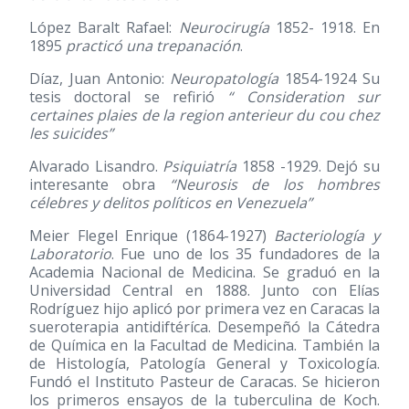
López Baralt Rafael:
Neurocirugía
1852- 1918. En
1895
practicó una trepanación
.
Díaz, Juan Antonio:
Neuropatología
1854-1924 Su
tesis doctoral se refirió
“ Consideration sur
certaines plaies de la region anterieur du cou chez
les suicides”
Alvarado Lisandro.
Psiquiatría
1858 -1929. Dejó su
interesante obra
“Neurosis de los hombres
célebres y delitos políticos en Venezuela”
Meier Flegel Enrique
(1864-1927)
Bacteriología y
Laboratorio
. Fue uno de los 35 fundadores de la
Academia Nacional de Medicina. Se graduó en la
Universidad Central en 1888. Junto con Elías
Rodríguez hijo aplicó por primera vez en Caracas la
sueroterapia antidiftéríca. Desempeñó la Cátedra
de Química en la Facultad de Medicina. También la
de Histología, Patología General y Toxicología.
Fundó el Instituto Pasteur de Caracas. Se hicieron
los primeros ensayos de la tuberculina de Koch.