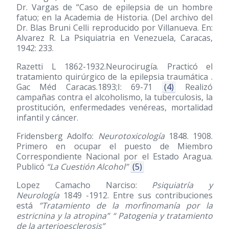
Dr. Vargas de “Caso de epilepsia de un hombre
fatuo; en la Academia de Historia. (Del archivo del
Dr. Blas Bruni Celli reproducido por Villanueva. En:
Alvarez R. La Psiquiatria en Venezuela, Caracas,
1942: 233.
Razetti L 1862-1932.Neurocirugía. Practicó el
tratamiento quirúrgico de la epilepsia traumática .
Gac Méd Caracas.1893;I: 69-71
(4)
Realizó
campañas contra el alcoholismo, la tuberculosis, la
prostitución, enfermedades venéreas, mortalidad
infantil y cáncer.
Fridensberg Adolfo:
Neurotoxicología
1848. 1908.
Primero en ocupar el puesto de Miembro
Correspondiente Nacional por el Estado Aragua.
Publicó
“La Cuestión Alcohol”
(5)
Lopez Camacho Narciso:
Psiquiatría y
Neurología
1849 -1912. Entre sus contribuciones
está
”Tratamiento de la morfinomanía por la
estricnina y la atropina” “ Patogenia y tratamiento
de la arterioesclerosis”