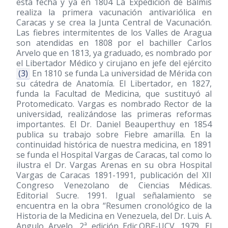
esta fecha y ya en 1804 La Expedición de Balmis
realiza la primera vacunación antivariólica en
Caracas y se crea la Junta Central de Vacunación.
Las fiebres intermitentes de los Valles de Aragua
son atendidas en 1808 por el bachiller Carlos
Arvelo que en 1813, ya graduado, es nombrado por
el Libertador Médico y cirujano en jefe del ejército
(3)
En 1810 se funda La universidad de Mérida con
su cátedra de Anatomía. El Libertador, en 1827,
funda la Facultad de Medicina, que sustituyó al
Protomedicato. Vargas es nombrado Rector de la
universidad, realizándose las primeras reformas
importantes. El Dr. Daniel Beauperthuy en 1854
publica su trabajo sobre Fiebre amarilla. En la
continuidad histórica de nuestra medicina, en 1891
se funda el Hospital Vargas de Caracas, tal como lo
ilustra el Dr. Vargas Arenas en su obra Hospital
Vargas de Caracas 1891-1991, publicación del XII
Congreso Venezolano de Ciencias Médicas.
Editorial Sucre. 1991. Igual señalamiento se
encuentra en la obra “Resumen cronológico de la
Historia de la Medicina en Venezuela, del Dr. Luis A.
Angulo Arvelo, 2ª edición Edic.OBE-UCV. 1979. El