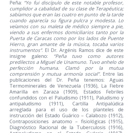
Peña:
“Yo fui discípulo de este notable profesor,
cumplidor a cabalidad de su clase de Terapéutica;
sabíamos que eran las cuatro en punto de la tarde
cuando aparecía su figura pulcra y modesta. Lo
veíamos con su maleta de médico siempre a pie,
viendo a sus enfermos domiciliarios tanto por la
Puerta de Caracas como por los lados de Puente
Hierro, gran amante de la música, tocaba varios
instrumentos”
. El Dr. Argénis Ramos dice de este
insigne galeno:
“Peña tuvo como autores
predilectos a Miguel de Unamuno. Tuvo anhelo de
perfección humana. Clamó por la mutua
comprensión y mutua armonía social”.
Entre las
publicaciones del Dr. Peña tenemos: Aguas
Termominerales de Venezuela
(1936)
, La Fiebre
Amarilla en Zaraza
(1909)
, Estados Febriles
confundidos con el Paludismo
(1911)
, Paludismo y
antipaludismo
(1911)
, Cartilla Antipalúdica
arreglada para el uso de los planteles de
instrucción del Estado Guárico – Calabozo
(1912)
,
Contraposiciones anatomo – fisiológicas
(1915)
,
Diagnóstico Racional de la Tuberculosis
(1916)
,