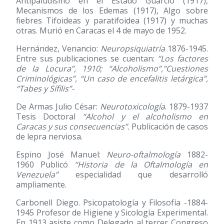
Antipaludismo en el Estado Guárcio
(1917)
,
Mecanismos de los Edemas
(1917)
, Algo sobre
fiebres Tifoideas y paratifoidea
(1917)
y muchas
otras. Murió en Caracas el 4 de mayo de 1952.
Hernández, Venancio:
Neuropsiquiatría
1876-1945.
Entre sus publicaciones se cuentan:
“Los factores
de la Locura”, 1910; “Alcoholismo”,”Cuestiones
Criminológicas”, “Un caso de encefalitis letárgica”,
“Tabes y Sífilis”-
De Armas Julio César:
Neurotoxicología
. 1879-1937
Tesis Doctoral
“Alcohol y el alcoholismo en
Caracas y sus consecuencias”.
Publicación de casos
de lepra nerviosa.
Espino José Manuel:
Neuro-oftalmología
1882-
1960 Publicó
“Historia de la Oftalmología en
Venezuela”
especialidad que desarrolló
ampliamente.
Carbonell Diego. Psicopatología y Filosofía -1884-
1945 Profesor de Higiene y Sicología Experimental.
En 1913 asiste como Delegado al tercer Congreso