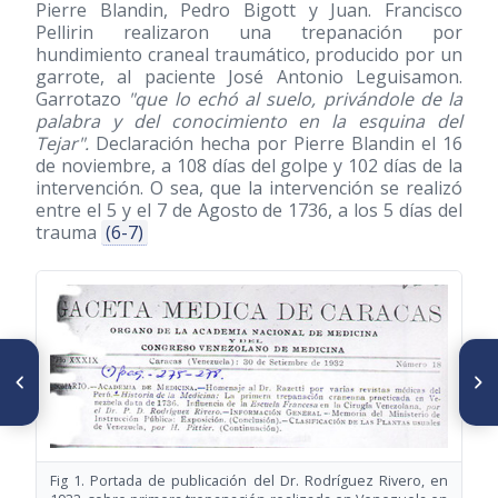
Pierre Blandin, Pedro Bigott y Juan. Francisco
Pellirin realizaron una trepanación por
hundimiento craneal traumático, producido por un
garrote, al paciente José Antonio Leguisamon.
Garrotazo
"que lo echó al suelo, privándole de la
palabra y del conocimiento en la esquina del
Tejar".
Declaración hecha por Pierre Blandin el 16
de noviembre, a 108 días del golpe y 102 días de la
intervención. O sea, que la intervención se realizó
entre el 5 y el 7 de Agosto de 1736, a los 5 días del
trauma
(6-7)
SIGUIENTE ARTÍCULO
ARTÍCULO ANTERIOR
Lisandro Alvarado.
Francisco de Miranda y la
Actualización de su obra en el
medicina
siglo XXI
Fig 1. Portada de publicación del Dr. Rodríguez Rivero, en