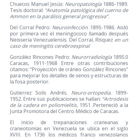
Chuecos Manuel Jesús:
Neuropatología
1886-1989.
Tesis doctoral:
“Anatomía patológica del cuerno de
Ammon en la parálisis general progresiva”
.
Del Corral Pedro:
Neuroinfección
.1895-1986. Aisló
por primera vez el meningococo llamado después
Neisseria Venezuelensis. Del Corral, Rísquez
en un
caso de meningitis cerebroespinal
González Rincones Pedro:
Neurorradiología
1895.0
Caracas, 1911-1968 Entre otras contribuciones
citamos: “Proyección de cráneo González Rincones”
para mejorar los detalles de senos y estructuras de
la fosa posterior.
Gutierrez Solís Andrés.
Neuro-ortopedia
. 1899-
1952. Entre sus publicaciones se hallan:
“Artrodesis
de la cadera en poliomielitis
, 1951 .Perteneció a la
Junta Promotora del Centro Médico de Caracas.
El inicio de trepanaciones craneanas y
craneotomías en Venezuela se ubica en el siglo
XVIII. En 1736 los médicos franco venezolanos