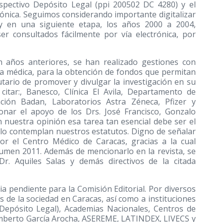
espectivo Depósito Legal (ppi 200502 DC 4280) y el
ónica. Seguimos considerando importante digitalizar
y en una siguiente etapa, los años 2000 a 2004,
r consultados fácilmente por vía electrónica, por
ños anteriores, se han realizado gestiones con
ea médica, para la obtención de fondos que permitan
ario de promover y divulgar la investigación en su
itar:, Banesco, Clínica El Avila, Departamento de
ación Badan, Laboratorios Astra Zéneca, Pfizer y
nar el apoyo de los Drs. José Francisco, Gonzalo
 nuestra opinión esa tarea tan esencial debe ser el
 lo contemplan nuestros estatutos. Digno de señalar
or el Centro Médico de Caracas, gracias a la cual
lumen 2011. Además de mencionarlo en la revista, se
Dr. Aquiles Salas y demás directivos de la citada
a pendiente para la Comisión Editorial. Por diversos
 de la sociedad en Caracas, así como a instituciones
(Depósito Legal), Academias Nacionales, Centros de
umberto García Arocha, ASEREME, LATINDEX, LIVECS y