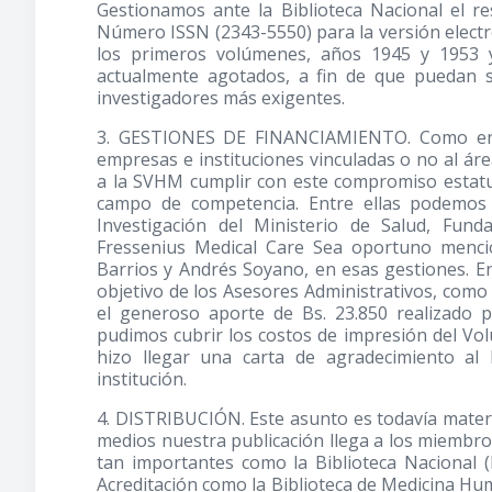
Gestionamos ante la Biblioteca Nacional el r
Número ISSN (2343-5550) para la versión electr
los primeros volúmenes, años 1945 y 1953 
actualmente agotados, a fin de que puedan se
investigadores más exigentes.
3. GESTIONES DE FINANCIAMIENTO. Como en a
empresas e instituciones vinculadas o no al ár
a la SVHM cumplir con este compromiso estatut
campo de competencia. Entre ellas podemos c
Investigación del Ministerio de Salud, Fund
Fressenius Medical Care Sea oportuno mencio
Barrios y Andrés Soyano, en esas gestiones. En
objetivo de los Asesores Administrativos, como
el generoso aporte de Bs. 23.850 realizado p
pudimos cubrir los costos de impresión del Vo
hizo llegar una carta de agradecimiento al 
institución.
4. DISTRIBUCIÓN. Este asunto es todavía materi
medios nuestra publicación llega a los miembros
tan importantes como la Biblioteca Nacional 
Acreditación como la Biblioteca de Medicina H