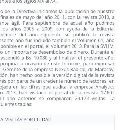
tes a los siglos XIX al XXI.
de la Directiva iniciamos la publicación de nuestro
 finales de mayo del año 2011, con la revista 2010, a
ante ágil. Para septiembre de aquel año pudimos
a los años 2005 a 2009, con ayuda de la Editorial
viembre del año siguiente se publicó la revista
esente año fue incluido también el Volumen 61, año
ponible en el portal, el Volumen 2013. Para la SVHM.
do un importante desembolso de dinero. Durante el
scendió a Bs. 10.080 y al finalizar el presente año,
propicia la ocasión de este Informe, para expresar
, Gerente de la empresa Nexus Radical, de Maracay,
ón, han hecho posible la versión digital de la revista
erés por parte de un creciente número de lectores, en
lejada en las cifras que audita la empresa Analytics
 2013, han visitado el portal de la revista 17.602
El año anterior se compilaron 23.173 visitas. La
uientes tablas:
LA: VISITAS POR CIUDAD