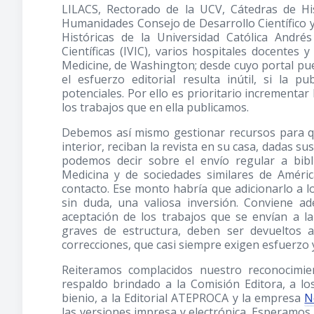
LILACS, Rectorado de la UCV, Cátedras de His
Humanidades Consejo de Desarrollo Científico y
Históricas de la Universidad Católica Andrés 
Científicas (IVIC), varios hospitales docentes y
Medicine, de Washington; desde cuyo portal pued
el esfuerzo editorial resulta inútil, si la p
potenciales. Por ello es prioritario incrementar la
los trabajos que en ella publicamos.
Debemos así mismo gestionar recursos para q
interior, reciban la revista en su casa, dadas su
podemos decir sobre el envío regular a bibl
Medicina y de sociedades similares de Amér
contacto. Ese monto habría que adicionarlo a l
sin duda, una valiosa inversión. Conviene a
aceptación de los trabajos que se envían a la
graves de estructura, deben ser devueltos a
correcciones, que casi siempre exigen esfuerzo 
Reiteramos complacidos nuestro reconocimien
respaldo brindado a la Comisión Editora, a lo
bienio, a la Editorial ATEPROCA y la empresa
N
las versiones impresa y electrónica. Esperamos 