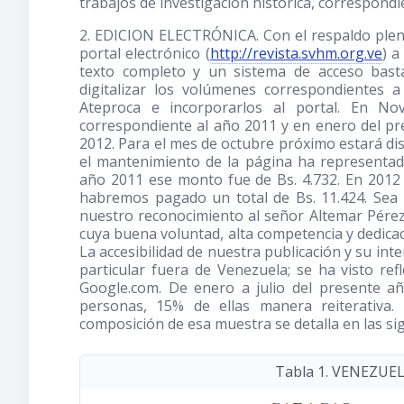
trabajos de investigación histórica, correspondien
2. EDICION ELECTRÓNICA. Con el respaldo pleno 
portal electrónico (
http://revista.svhm.org.ve
) a
texto completo y un sistema de acceso bast
digitalizar los volúmenes correspondientes 
Ateproca e incorporarlos al portal. En No
correspondiente al año 2011 y en enero del pr
2012. Para el mes de octubre próximo estará dis
el mantenimiento de la página ha representa
año 2011 ese monto fue de Bs. 4.732. En 2012 a
habremos pagado un total de Bs. 11.424. Sea 
nuestro reconocimiento al señor Altemar Pérez
cuya buena voluntad, alta competencia y dedicaci
La accesibilidad de nuestra publicación y su int
particular fuera de Venezuela; se ha visto ref
Google.com. De enero a julio del presente año
personas, 15% de ellas manera reiterativa. 
composición de esa muestra se detalla en las sig
Tabla 1. VENEZUE