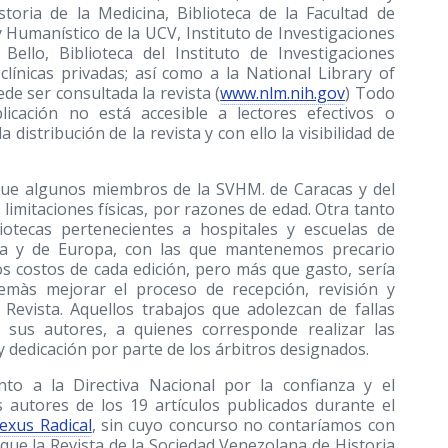
toria de la Medicina, Biblioteca de la Facultad de
 Humanístico de la UCV, Instituto de Investigaciones
Bello, Biblioteca del Instituto de Investigaciones
 clínicas privadas; así como a la National Library of
e ser consultada la revista (
www.nlm.nih.gov
) Todo
ublicación no está accesible a lectores efectivos o
 distribución de la revista y con ello la visibilidad de
ue algunos miembros de la SVHM. de Caracas y del
s limitaciones físicas, por razones de edad. Otra tanto
iotecas pertenecientes a hospitales y escuelas de
ica y de Europa, con las que mantenemos precario
os costos de cada edición, pero más que gasto, sería
demàs mejorar el proceso de recepción, revisión y
 Revista. Aquellos trabajos que adolezcan de fallas
 sus autores, a quienes corresponde realizar las
y dedicación por parte de los árbitros designados.
to a la Directiva Nacional por la confianza y el
s autores de los 19 artículos publicados durante el
exus Radical
, sin cuyo concurso no contaríamos con
que la Revista de la Sociedad Venezolana de Historia