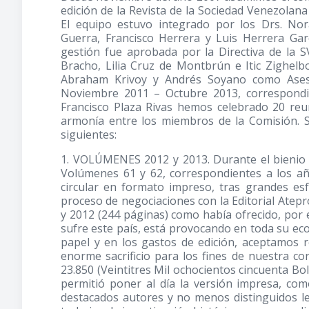
edición de la Revista de la Sociedad Venezolana 
El equipo estuvo integrado por los Drs. N
Guerra, Francisco Herrera y Luis Herrera Gar
gestión fue aprobada por la Directiva de la SV
Bracho, Lilia Cruz de Montbrún e Itic Zighelb
Abraham Krivoy y Andrés Soyano como Asesor
Noviembre 2011 – Octubre 2013, correspondie
Francisco Plaza Rivas hemos celebrado 20 reu
armonía entre los miembros de la Comisión. S
siguientes:
1. VOLÚMENES 2012 y 2013. Durante el bienio h
Volúmenes 61 y 62, correspondientes a los a
circular en formato impreso, tras grandes es
proceso de negociaciones con la Editorial Atepr
y 2012 (244 páginas) como había ofrecido, por e
sufre este país, está provocando en toda su ec
papel y en los gastos de edición, aceptamos red
enorme sacrificio para los fines de nuestra co
23.850 (Veintitres Mil ochocientos cincuenta B
permitió poner al día la versión impresa, co
destacados autores y no menos distinguidos lec