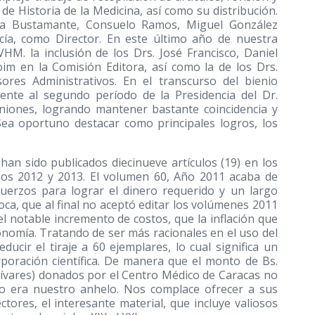
de Historia de la Medicina, así como su distribución.
ora Bustamante, Consuelo Ramos, Miguel González
cía, como Director. En este último año de nuestra
HM. la inclusión de los Drs. José Francisco, Daniel
oim en la Comisión Editora, así como la de los Drs.
es Administrativos. En el transcurso del bienio
nte al segundo período de la Presidencia del Dr.
niones, logrando mantener bastante coincidencia y
ea oportuno destacar como principales logros, los
an sido publicados diecinueve artículos (19) en los
ños 2012 y 2013. El volumen 60, Año 2011 acaba de
fuerzos para lograr el dinero requerido y un largo
oca, que al final no aceptó editar los volúmenes 2011
l notable incremento de costos, que la inflación que
onomía. Tratando de ser más racionales en el uso del
ucir el tiraje a 60 ejemplares, lo cual significa un
rporación científica. De manera que el monto de Bs.
olívares) donados por el Centro Médico de Caracas no
mo era nuestro anhelo. Nos complace ofrecer a sus
tores, el interesante material, que incluye valiosos