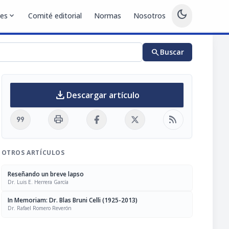
dark_mode
nes
expand_more
Comité editorial
Normas
Nosotros
search
Buscar
download
Descargar artículo
format_quote
print
rss_feed
OTROS ARTÍCULOS
Reseñando un breve lapso
Dr. Luis E. Herrera García
In Memoriam: Dr. Blas Bruni Celli (1925-2013)
Dr. Rafael Romero Reverón