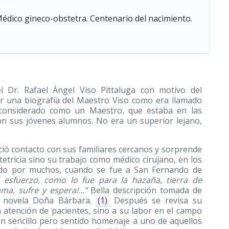
Médico gineco-obstetra. Centenario del nacimiento.
l Dr. Rafael Ángel Viso Pittaluga con motivo del
er una biografía del Maestro Viso como era llamado
e considerado como un Maestro, que estaba en las
con sus jóvenes alumnos. No era un superior lejano,
ció contacto con sus familiares cercanos y sorprende
etricia sino su trabajo como médico cirujano, en los
ocido por muchos, cuando se fue a San Fernando de
el esfuerzo, como lo fue para la hazaña, tierra de
a, sufre y espera!...”
Bella descripción tomada de
u novela Doña Bárbara.
(1)
Después se revisa su
a atención de pacientes, sino a su labor en el campo
 un sencillo pero sentido homenaje a uno de aquellos