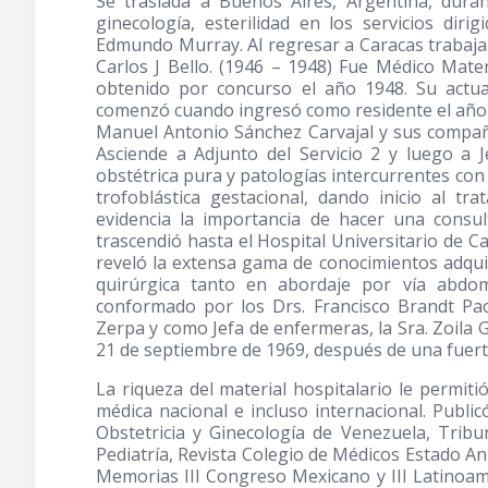
Se traslada a Buenos Aires, Argentina, dura
ginecología, esterilidad en los servicios di
Edmundo Murray. Al regresar a Caracas trabaja 
Carlos J Bello.
(1946 – 1948)
Fue Médico Matern
obtenido por concurso el año 1948. Su actu
comenzó cuando ingresó como residente el año 19
Manuel Antonio Sánchez Carvajal y sus compañ
Asciende a Adjunto del Servicio 2 y luego a Je
obstétrica pura y patologías intercurrentes con
trofoblástica gestacional, dando inicio al t
evidencia la importancia de hacer una consu
trascendió hasta el Hospital Universitario de C
reveló la extensa gama de conocimientos adquir
quirúrgica tanto en abordaje por vía abdo
conformado por los Drs. Francisco Brandt Pac
Zerpa y como Jefa de enfermeras, la Sra. Zoila G
21 de septiembre de 1969, después de una fuerte 
La riqueza del material hospitalario le permiti
médica nacional e incluso internacional. Public
Obstetricia y Ginecología de Venezuela, Trib
Pediatría, Revista Colegio de Médicos Estado An
Memorias III Congreso Mexicano y III Latinoame