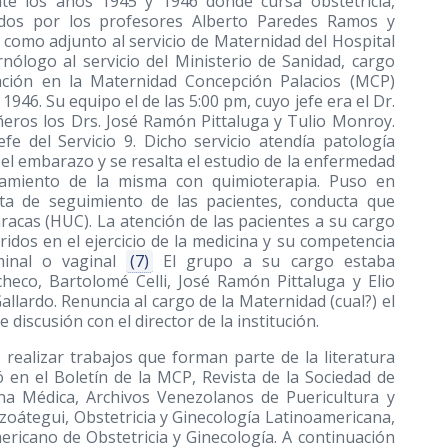
nte los años 1945 y 1946 donde cursa obstetricia,
rigidos por los profesores Alberto Paredes Ramos y
como adjunto al servicio de Maternidad del Hospital
ólogo al servicio del Ministerio de Sanidad, cargo
ación en la Maternidad Concepción Palacios (MCP)
46. Su equipo el de las 5:00 pm, cuyo jefe era el Dr.
eros los Drs. José Ramón Pittaluga y Tulio Monroy.
fe del Servicio 9. Dicho servicio atendía patología
 el embarazo y se resalta el estudio de la enfermedad
ratamiento de la misma con quimioterapia. Puso en
lta de seguimiento de las pacientes, conducta que
aracas (HUC). La atención de las pacientes a su cargo
idos en el ejercicio de la medicina y su competencia
minal o vaginal
(7)
El grupo a su cargo estaba
heco, Bartolomé Celli, José Ramón Pittaluga y Elio
allardo. Renuncia al cargo de la Maternidad (cual?) el
discusión con el director de la institución.
ó realizar trabajos que forman parte de la literatura
ó en el Boletín de la MCP, Revista de la Sociedad de
una Médica, Archivos Venezolanos de Puericultura y
zoátegui, Obstetricia y Ginecología Latinoamericana,
ricano de Obstetricia y Ginecología. A continuación