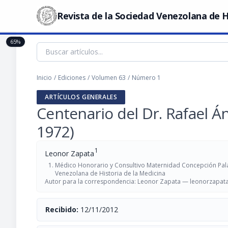
Revista de la Sociedad Venezolana de H
65%
Inicio
/
Ediciones
/
Volumen 63
/
Número 1
ARTÍCULOS GENERALES
Centenario del Dr. Rafael Án
1972)
1
Leonor Zapata
Médico Honorario y Consultivo Maternidad Concepción Pal
Venezolana de Historia de la Medicina
Autor para la correspondencia: Leonor Zapata —
leonorzapat
Recibido:
12/11/2012