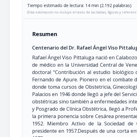
Tiempo estimado de lectura: 14 min (2.192 palabras)
(Esta estimación no incluye el texto de las tablas, figuras y referenc
Resumen
Centenario del Dr. Rafael Ángel Viso Pittal
Rafael Ángel Viso Pittaluga nació en Calabozo 
de médico en la Universidad Central de Vene
doctoral “Contribución al estudio biológico
Fernando de Apure. Pionero en el combate de
donde toma cursos de Obstetricia, Ginecologí
Palacios en 1946 donde llegó a jefe del Servic
obstétricas sino también a enfermedades int
y Posgrado de Clínica Obstétrica, llegó a Prof
la primera ponencia sobre Cesárea presentada
1952. Miembro Activo de la Sociedad de 
presidente en 1957.Después de una corta en