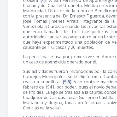
tifoidea
(4)
. A San Fernando de Apure llegó 
Ciudad y del Cuartel Urdaneta, Médico director d
Maternidad, Director de la Junta de Beneficenc
con la presencia del Dr. Ernesto Figueroa, deve
José Tomás Jiménez Arráiz, integrante de la
Venezuela a Curazao cuando las revueltas estud
que eran llamados los tres mosqueteros. F
autoridades sanitarias para controlar un brote t
que haya experimentado una población de Ven
causante de 173 casos y 20 muertes.
La penicilina se usa por primera vez en Apure c
un caso de apendicitis operado por él.
Sus actividades fueron reconocidas por la cole
Concejos Municipales, se le eligió como Diputa
reacio a la política.
(5,6)
Viso contrae matrimon
febrero de 1941, por poder, pues el novio deb
de tifoidea. Luego se traslada a la capital, don
Coadjutor de Caracas Lucas Guillermo Castillo. 
Marianela y Regina, todas profesionales unive
Ciencias de la salud.