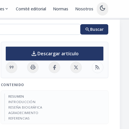
dark_mode
nes
expand_more
Comité editorial
Normas
Nosotros
search
Buscar
download
Descargar artículo
format_quote
print
rss_feed
CONTENIDO
RESUMEN
INTRODUCCIÓN
RESEÑA BIOGRÁFICA
AGRADECIMIENTO
REFERENCIAS