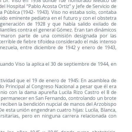
el Dr. Viso en 1938 donde fue nombrado Médico de
el Hospital “Pablo Acosta Ortiz” y Jefe de Servicio de
ia Pública
(1942- 1943)
. Viso no estaba solo, contaba
nido eminente pediatra en el futuro y con el obstetra
 generación de 1928 y que había salido exilado de
iantiles contra el general Gómez. Eran tan dinámicos
ormaron parte de una comisión designada por las
errible de fiebre tifoidea considerado el más intenso
ezuela, entre diciembre de 1942 y enero de 1943,
uando Viso la aplica el 30 de septiembre de 1944, en
ctividad que el 19 de enero de 1945: En asamblea de
do Principal al Congreso Nacional a pesar que él era
io con la dama apureña Lucila Rizo Castro el 8 de
ía permanecer en San Fernando, controlando un brote
de reciben la bendición nupcial de manos del Arzobispo
De esta unión engendran cuatro hijas: Lucila, Blanca,
rsitarias, pero en ninguna carrera relacionada con