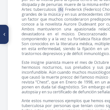
disipada y de penurias muere de la misma enfer
Artes: tuberculosis
(6)
Frederick (Federico) Ch
grandes de la música y en sus antecedentes clín
un factor que muchos consideraron predispone
conoce a la novelista Aurore Dudevant por c
Ambos mantuvieron una apasionada relación,
ARTÍCULO ANTERIOR
devastadora en el músico. Descorazonado
La Pediatría a través de su
literatura: Análisis histórico-
componiendo y a la vez su fortaleza física dis
documental
Son conocidos en la literatura médica, múltipl
en esta enfermedad, siendo la fijación en un
trastornos depresivos y de déficit inmunológico.
Este insigne pianista muere el mes de Octubre
hermosos nocturnos, sus preludios y sus pa
inconfundible. Aún cuando muchos musicólogos 
que causó la muerte precoz del famoso músico 
revista “Chest”, que en Enero de 1998, en un 
ponen en duda tal diagnóstico. Sin embargo el
autopsia y en su certificado de defunción señala:
Ante estos numerosos ejemplos que hemos exp
tuberculosa por personas que tenían como sig