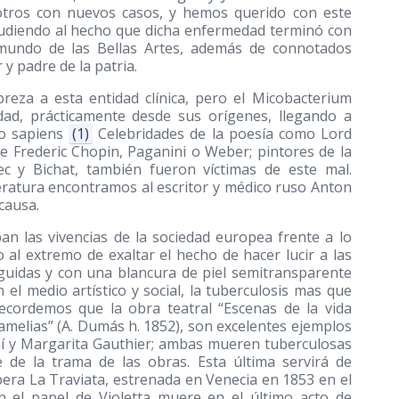
sotros con nuevos casos, y hemos querido con este
 aludiendo al hecho que dicha enfermedad terminó con
l mundo de las Bellas Artes, además de connotados
y padre de la patria.
eza a esta entidad clínica, pero el Micobacterium
dad, prácticamente desde sus orígenes, llegando a
mo sapiens
(1)
Celebridades de la poesía como Lord
de Frederic Chopin, Paganini o Weber; pintores de la
nec y Bichat, también fueron víctimas de este mal.
eratura encontramos al escritor y médico ruso Anton
causa.
an las vivencias de la sociedad europea frente a lo
o al extremo de exaltar el hecho de hacer lucir a las
guidas y con una blancura de piel semitransparente
el medio artístico y social, la tuberculosis mas que
cordemos que la obra teatral “Escenas de la vida
amelias” (A. Dumás h. 1852), son excelentes ejemplos
mí y Margarita Gauthier; ambas mueren tuberculosas
 de la trama de las obras. Esta última servirá de
era La Traviata, estrenada en Venecia en 1853 en el
en el papel de Violetta muere en el último acto de