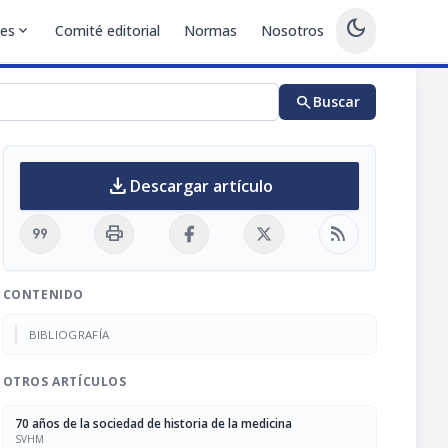
dark_mode
nes
expand_more
Comité editorial
Normas
Nosotros
search
Buscar
download
Descargar artículo
format_quote
print
rss_feed
CONTENIDO
BIBLIOGRAFÍA
OTROS ARTÍCULOS
70 años de la sociedad de historia de la medicina
SVHM