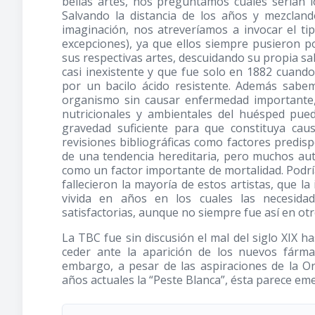
bellas artes, nos preguntamos cuales serían 
Salvando la distancia de los años y mezcla
imaginación, nos atreveríamos a invocar el ti
excepciones), ya que ellos siempre pusieron p
sus respectivas artes, descuidando su propia sa
casi inexistente y que fue solo en 1882 cuan
por un bacilo ácido resistente. Además sab
organismo sin causar enfermedad importante, 
nutricionales y ambientales del huésped pue
gravedad suficiente para que constituya c
revisiones bibliográficas como factores predis
de una tendencia hereditaria, pero muchos aut
como un factor importante de mortalidad. Podr
fallecieron la mayoría de estos artistas, que l
vivida en años en los cuales las necesidad
satisfactorias, aunque no siempre fue así en otr
La TBC fue sin discusión el mal del siglo XIX ha
ceder ante la aparición de los nuevos fárma
embargo, a pesar de las aspiraciones de la Or
años actuales la “Peste Blanca”, ésta parece em