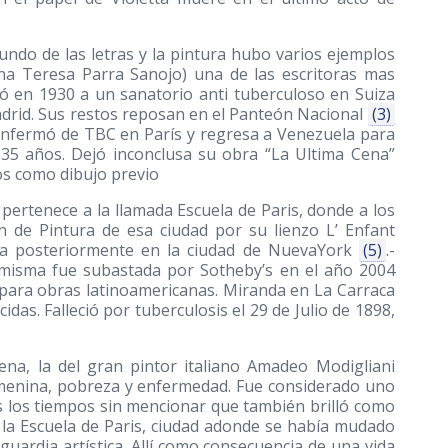
ndo de las letras y la pintura hubo varios ejemplos
Ana Teresa Parra Sanojo) una de las escritoras mas
só en 1930 a un sanatorio anti tuberculoso en Suiza
adrid. Sus restos reposan en el Panteón Nacional
(3)
nfermó de TBC en París y regresa a Venezuela para
 35 años. Dejó inconclusa su obra “La Ultima Cena”
s como dibujo previo
 pertenece a la llamada Escuela de Paris, donde a los
 de Pintura de esa ciudad por su lienzo L’ Enfant
ida posteriormente en la ciudad de NuevaYork
(5)
.-
misma fue subastada por Sotheby’s en el año 2004
 para obras latinoamericanas. Miranda en La Carraca
das. Falleció por tuberculosis el 29 de Julio de 1898,
ena, la del gran pintor italiano Amadeo Modigliani
emenina, pobreza y enfermedad. Fue considerado uno
 los tiempos sin mencionar que también brilló como
 a la Escuela de Paris, ciudad adonde se había mudado
guardia artística. Allí como consecuencia de una vida