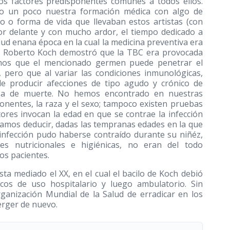
los factores predisponentes comunes a todos ellos.
ndo un poco nuestra formación médica con algo de
po o forma de vida que llevaban estos artistas (con
or delante y con mucho ardor, el tiempo dedicado a
lud enana época en la cual la medicina preventiva era
do Roberto Koch demostró que la TBC era provocada
emos que el mencionado germen puede penetrar el
pero que al variar las condiciones inmunológicas,
de producir afecciones de tipo agudo y crónico de
ausa de muerte. No hemos encontrado en nuestras
ponentes, la raza y el sexo; tampoco existen pruebas
ores invocan la edad en que se contrae la infección
íamos deducir, dadas las tempranas edades en la que
a infección pudo haberse contraído durante su niñéz,
es nutricionales e higiénicas, no eran del todo
os pacientes.
sta mediado el XX, en el cual el bacilo de Koch debió
cos de uso hospitalario y luego ambulatorio. Sin
ganización Mundial de la Salud de erradicar en los
erger de nuevo.