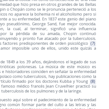
medad que hizo presa en otros grandes de las Bellas
opin o Chopán como se le pronuncia perteneció a los
icos no aparece la bohemia ni el alcoholismo pero si
nte a su enfermedad. En 1837 este genio del piano
uyo pseudónimo, George Sand, fue mejor conocida.
 la cual, al terminar, significó una influencia
 por la pérdida de su amada, Chopin continuó
minuyendo y pronto fue atacado por la tuberculosis.
es factores predisponentes de orden psicológico
(7)
 amor imposible uno de ellos, unido este quizás a
 de 1849 a los 39 años, dejándonos el legado de sus
trióticas polonesas. La música de este músico es
e historiadores coinciden en señalar la enfermedad
polaco como tuberculosis, hay publicaciones como la
artículo firmado por los doctores Kubba y Young
(8)
 famoso médico francés Jean Cruvelhier practicó su
 tuberculosis de los pulmones y de la laringe.
uesto aquí sobre el padecimiento de la enfermedad
no común formar parte del culto a las letras y las