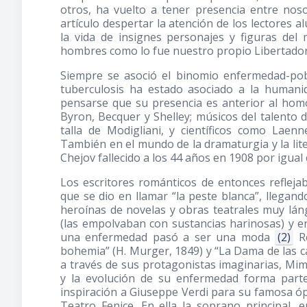
otros, ha vuelto a tener presencia entre no
artículo despertar la atención de los lectores
la vida de insignes personajes y figuras de
hombres como lo fue nuestro propio Libertador 
Siempre se asoció el binomio enfermedad-pobr
tuberculosis ha estado asociado a la humani
pensarse que su presencia es anterior al ho
Byron, Becquer y Shelley; músicos del talento 
talla de Modigliani, y científicos como Laen
También en el mundo de la dramaturgia y la lit
Chejov fallecido a los 44 años en 1908 por igual 
Los escritores románticos de entonces reflejab
que se dio en llamar “la peste blanca”, llegand
heroínas de novelas y obras teatrales muy lán
(las empolvaban con sustancias harinosas) y en 
una enfermedad pasó a ser una moda
(2)
Re
bohemia” (H. Murger, 1849) y “La Dama de las c
a través de sus protagonistas imaginarias, Mi
y la evolución de su enfermedad forma parte
inspiración a Giuseppe Verdi para su famosa óp
Teatro Fenice. En ella la soprano principal, 