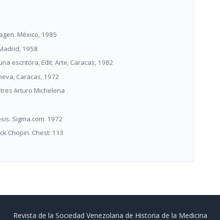
Imagen. México, 1985
 Madrid, 1958
na escritora, Edit. Arte, Caracas, 1982
 Eneva, Caracas, 1972
stres Arturo Michelena
osis. Sigma.com. 1972
ick Chopin. Chest: 113
Revista de la Sociedad Venezolana de Historia de la Medicina