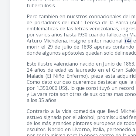
tuberculosis.
Pero también en nuestros connacionales del mu
de portadores del mal : Teresa de la Parra (
emblemáticas de las letras venezolanas, ingre
por varios años hasta l930 cuando fallece en M
Arturo Michelena, insigne pintor nacional
(4)
e
morir el 29 de julio de 1898 apenas contando
donde algunos apóstoles quedan solo delineado
Este ilustre valenciano nacido en Junio de 1863,
24 años de edad es laureado en el Gran Salón
Malade (El Niño Enfermo), pieza esta adquir
Como dato curioso queremos destacar que la 
por 1.350.000 US$, lo que constituyó un record
y La vara rota son otras de sus obras mas conoci
a los 35 años .
Contrario a la vida comedida que llevó Michel
estuvo signada por el alcohol, promiscuidad f
de los más grandes pintores europeos de todos
escultor. Nacido en Livorno, Italia, perteneció
por ser la misma para la época centro de la van