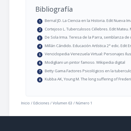
Bibliografía
Bernal JD. La Ciencia en la Historia. Edit Nueva 
Cortejoso L. Tuberculosos Célebres. Edit Mateu.
De Sola Irma. Teresa de la Parra, semblanza de u
Millán Cándido. Educación Artística 2ª edic. Edit
Venciclopedia Venezuela Virtual: Personajes Ilu
Modigliani un pintor famoso. Wikipedia digital
Betty Gama.Factores Psicológicos en la tubercul
Kubba AK, Young M. The long suffering of Freder
Inicio
/
Ediciones
/
Volumen 63
/
Número 1