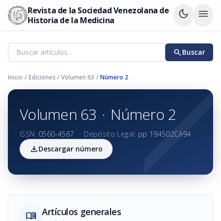
Revista de la Sociedad Venezolana de
dark_mode
menu
Historia de la Medicina
search
Buscar
Inicio
/
Ediciones
/
Volumen 63
/
Número 2
Volumen 63
·
Número 2
ISSN:
0560-4567
·
Depósito Legal:
pp 194502CA94
download
Descargar número
Artículos generales
menu_book