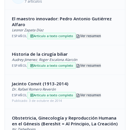
7 artículos
El maestro innovador: Pedro Antonio Gutiérrez
Alfaro
Leonor Zapata Díaz
description
Ver resumen
ESPAÑOL
Artículo a texto completo
article
Historia de la cirugía biliar
Audrey Jimenez
,
Roger Escalona Alarcón
description
Ver resumen
ESPAÑOL
Artículo a texto completo
article
Jacinto Convit (1913-2014)
Dr. Rafael Romero Reverón
description
Ver resumen
ESPAÑOL
Artículo a texto completo
article
Publicado: 3 de octubre de 2014
Obstetricia, Ginecología y Reproducción Humana
en el Génesis (Bereshit = Al Principio, La Creación)
Itic Zighelboim