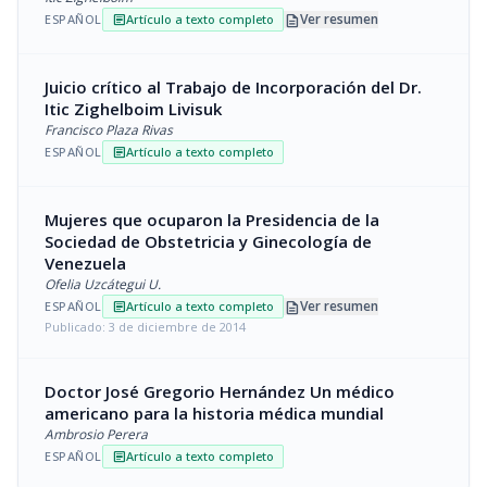
description
Ver resumen
ESPAÑOL
Artículo a texto completo
article
Juicio crítico al Trabajo de Incorporación del Dr.
Itic Zighelboim Livisuk
Francisco Plaza Rivas
ESPAÑOL
Artículo a texto completo
article
Mujeres que ocuparon la Presidencia de la
Sociedad de Obstetricia y Ginecología de
Venezuela
Ofelia Uzcátegui U.
description
Ver resumen
ESPAÑOL
Artículo a texto completo
article
Publicado: 3 de diciembre de 2014
Doctor José Gregorio Hernández Un médico
americano para la historia médica mundial
Ambrosio Perera
ESPAÑOL
Artículo a texto completo
article