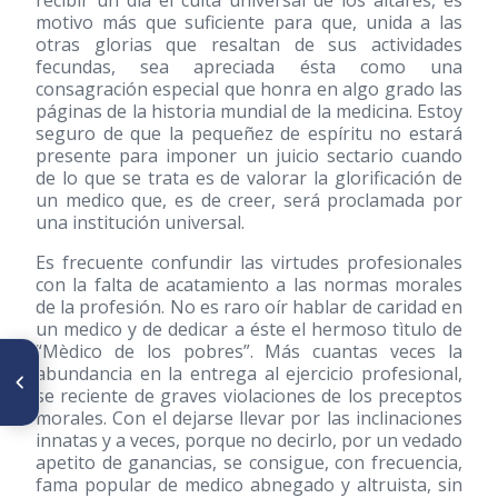
recibir un día el culta universal de los altares, es
motivo más que suficiente para que, unida a las
otras glorias que resaltan de sus actividades
fecundas, sea apreciada ésta como una
consagración especial que honra en algo grado las
páginas de la historia mundial de la medicina. Estoy
seguro de que la pequeñez de espíritu no estará
presente para imponer un juicio sectario cuando
de lo que se trata es de valorar la glorificación de
un medico que, es de creer, será proclamada por
una institución universal.
Es frecuente confundir las virtudes profesionales
con la falta de acatamiento a las normas morales
de la profesión. No es raro oír hablar de caridad en
un medico y de dedicar a éste el hermoso tìtulo de
“Mèdico de los pobres”. Más cuantas veces la
ARTÍCULO ANTERIOR
abundancia en la entrega al ejercicio profesional,
Mujeres que ocuparon la
se reciente de graves violaciones de los preceptos
Presidencia de la Sociedad de
morales. Con el dejarse llevar por las inclinaciones
Obstetricia y Ginecología de
Venezuela
innatas y a veces, porque no decirlo, por un vedado
apetito de ganancias, se consigue, con frecuencia,
fama popular de medico abnegado y altruista, sin