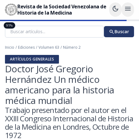
Revista de la Sociedad Venezolana de
dark_mode
menu
Historia de la Medicina
91%
search
Buscar
Inicio
/
Ediciones
/
Volumen 63
/
Número 2
ARTÍCULOS GENERALES
Doctor José Gregorio
Hernández Un médico
americano para la historia
médica mundial
Trabajo presentado por el autor en el
XXIII Congreso Internacional de Historia
de la Medicina en Londres, Octubre de
1972