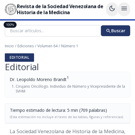
Revista de la Sociedad Venezolana de
dark_mode
menu
Historia de la Medicina
100%
search
Buscar
Inicio
/
Ediciones
/
Volumen 64
/
Número 1
EDITORIAL
Editorial
1
Dr. Leopoldo Moreno Brandt
Cirujano Oncólogo. Individuo de Número y Vicepresidente de la
SVHM
Tiempo estimado de lectura: 5 min (709 palabras)
(Esta estimación no incluye el texto de las tablas, figuras y referencias)
La Sociedad Venezolana de Historia de la Medicina,