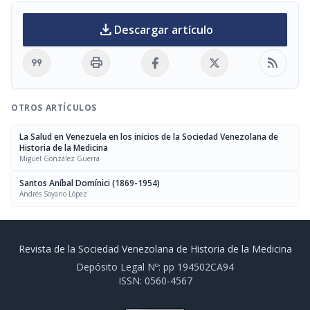
download
Descargar artículo
format_quote
print
rss_feed
OTROS ARTÍCULOS
La Salud en Venezuela en los inicios de la Sociedad Venezolana de
Historia de la Medicina
Miguel González Guerra
Santos Aníbal Domínici (1869-1954)
Andrés Soyano López
Revista de la Sociedad Venezolana de Historia de la Medicina
Depósito Legal Nº: pp 194502CA94
ISSN: 0560-4567