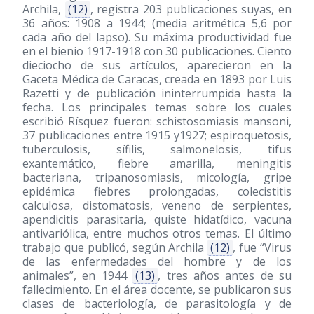
Archila,
(12)
, registra 203 publicaciones suyas, en
36 años: 1908 a 1944; (media aritmética 5,6 por
cada año del lapso). Su máxima productividad fue
en el bienio 1917-1918 con 30 publicaciones. Ciento
dieciocho de sus artículos, aparecieron en la
Gaceta Médica de Caracas, creada en 1893 por Luis
Razetti y de publicación ininterrumpida hasta la
fecha. Los principales temas sobre los cuales
escribió Rísquez fueron: schistosomiasis mansoni,
37 publicaciones entre 1915 y1927; espiroquetosis,
tuberculosis, sífilis, salmonelosis, tifus
exantemático, fiebre amarilla, meningitis
bacteriana, tripanosomiasis, micología, gripe
epidémica fiebres prolongadas, colecistitis
calculosa, distomatosis, veneno de serpientes,
apendicitis parasitaria, quiste hidatídico, vacuna
antivariólica, entre muchos otros temas. El último
trabajo que publicó, según Archila
(12)
, fue “Virus
de las enfermedades del hombre y de los
animales”, en 1944
(13)
, tres años antes de su
fallecimiento. En el área docente, se publicaron sus
clases de bacteriología, de parasitología y de