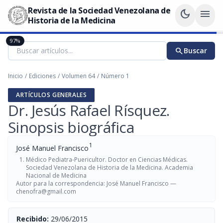
Revista de la Sociedad Venezolana de
dark_mode
menu
Historia de la Medicina
97%
search
Buscar
Inicio
/
Ediciones
/
Volumen 64
/
Número 1
ARTÍCULOS GENERALES
Dr. Jesús Rafael Rísquez.
Sinopsis biográfica
1
José Manuel Francisco
Médico Pediatra-Puericultor. Doctor en Ciencias Médicas.
Sociedad Venezolana de Historia de la Medicina. Academia
Nacional de Medicina
Autor para la correspondencia: José Manuel Francisco —
chenofra@gmail.com
Recibido:
29/06/2015