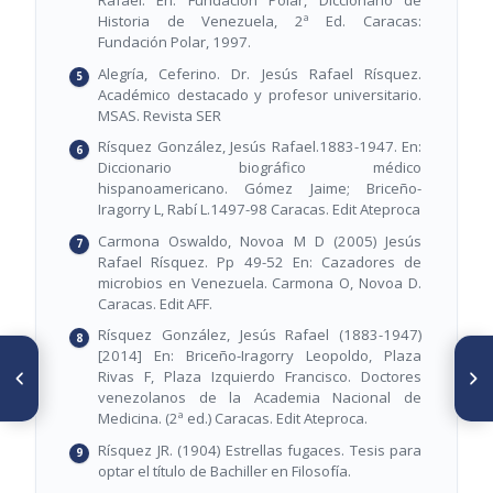
Historia de Venezuela, 2ª Ed. Caracas:
Fundación Polar, 1997.
Alegría, Ceferino. Dr. Jesús Rafael Rísquez.
Académico destacado y profesor universitario.
MSAS. Revista SER
Rísquez González, Jesús Rafael.1883-1947. En:
Diccionario biográfico médico
hispanoamericano. Gómez Jaime; Briceño-
Iragorry L, Rabí L.1497-98 Caracas. Edit Ateproca
Carmona Oswaldo, Novoa M D (2005) Jesús
Rafael Rísquez. Pp 49-52 En: Cazadores de
microbios en Venezuela. Carmona O, Novoa D.
Caracas. Edit AFF.
Rísquez González, Jesús Rafael (1883-1947)
[2014] En: Briceño-Iragorry Leopoldo, Plaza
ARTÍCULO ANTERIOR
SIGUIENTE ARTÍCULO
Rivas F, Plaza Izquierdo Francisco. Doctores
Jesús Sanabria Bruzual (1867-
Juan Manuel Iturbe Bescanza
venezolanos de la Academia Nacional de
1950)
(1883-1962)
Medicina. (2ª ed.) Caracas. Edit Ateproca.
Rísquez JR. (1904) Estrellas fugaces. Tesis para
optar el título de Bachiller en Filosofía.