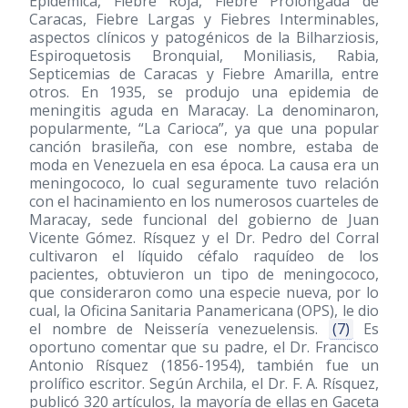
Epidémica, Fiebre Roja, Fiebre Prolongada de
Caracas, Fiebre Largas y Fiebres Interminables,
aspectos clínicos y patogénicos de la Bilharziosis,
Espiroquetosis Bronquial, Moniliasis, Rabia,
Septicemias de Caracas y Fiebre Amarilla, entre
otros. En 1935, se produjo una epidemia de
meningitis aguda en Maracay. La denominaron,
popularmente, “La Carioca”, ya que una popular
canción brasileña, con ese nombre, estaba de
moda en Venezuela en esa época. La causa era un
meningococo, lo cual seguramente tuvo relación
con el hacinamiento en los numerosos cuarteles de
Maracay, sede funcional del gobierno de Juan
Vicente Gómez. Rísquez y el Dr. Pedro del Corral
cultivaron el líquido céfalo raquídeo de los
pacientes, obtuvieron un tipo de meningococo,
que consideraron como una especie nueva, por lo
cual, la Oficina Sanitaria Panamericana (OPS), le dio
el nombre de Neissería venezuelensis.
(7)
Es
oportuno comentar que su padre, el Dr. Francisco
Antonio Rísquez
(1856-1954)
, también fue un
prolífico escritor. Según Archila, el Dr. F. A. Rísquez,
publicó 320 artículos, la mayoría de ellas en Gaceta