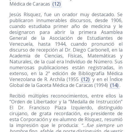
Médica de Caracas
(12)
Jesús Rísquez, fue un orador muy destacado. Se
publicaron innumerables discursos, desde 1906,
cuando estudiaba primer año de medicina y le
designaron para abrir la primera Asamblea
General de la Asociación de Estudiantes de
Venezuela, hasta 1944, cuando pronunció el
discurso de recepción al Dr. Diego Carbonell, en la
Academia de Ciencias, Físicas, Matemáticas y
Naturales, de la cual era Individuo de Número. Sus
numerosas publicaciones están registradas, in
extenso, en la 2ª edición de Bibliografía Médica
Venezolana de R. Archila (1955
(12)
y en el Índice
Global de la Gaceta Médica de Caracas
(1994)
(14)
.
Recibió múltiples reconocimientos, entre ellos la
“Orden de Libertador y la “Medalla de Instrucción”
El Dr. Francisco Plaza Izquierdo, distinguido
cirujano, de grata recordación, ex-presidente de
esta Corporación y ex-alumno de Rísquez, resumió
la impresión que le producía:
“…fue siempre un
hombre fino, afable, de porte distinguido, de vestir