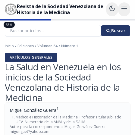
Revista de la Sociedad Venezolana de
dark_mode
menu
Historia de la Medicina
38%
search
Buscar
Inicio
/
Ediciones
/
Volumen 64
/
Número 1
ARTÍCULOS GENERALES
La Salud en Venezuela en los
inicios de la Sociedad
Venezolana de Historia de la
Medicina
1
Miguel González Guerra
Médico e Historiador de la Medicina. Profesor Titular Jubilado
UCV. Numerario de la ANM. y de la SVHM
Autor para la correspondencia: Miguel González Guerra —
migongue@yahoo.com