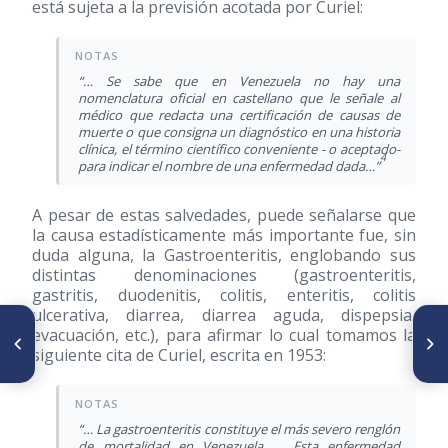
está sujeta a la previsión acotada por Curiel:
“… Se sabe que en Venezuela no hay una
nomenclatura oficial en castellano que le señale al
médico que redacta una certificación de causas de
muerte o que consigna un diagnóstico en una historia
clínica, el término científico conveniente - o aceptado-
4
para indicar el nombre de una enfermedad dada…”
A pesar de estas salvedades, puede señalarse que
la causa estadísticamente más importante fue, sin
duda alguna, la Gastroenteritis, englobando sus
distintas denominaciones (gastroenteritis,
gastritis, duodenitis, colitis, enteritis, colitis
ulcerativa, diarrea, diarrea aguda, dispepsia,
SIGUIENTE ARTÍCULO
evacuación, etc.), para afirmar lo cual tomamos la
ARTÍCULO ANTERIOR
Santos Aníbal Domínici (1869-
siguiente cita de Curiel, escrita en 1953:
Editorial
1954)
“… La gastroenteritis constituye el más severo renglón
de mortalidad en Venezuela… …Esta enfermedad