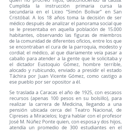
quien no procreó hijos, desconociendo la causa.
Cumplida la instrucción primaria cursa la
secundaria en el Liceo “Simón Bolívar” en San
Cristóbal. A los 18 años toma la decisión de ser
médico después de analizar el panorama social que
se le presentaba en aquella población de 15.000
habitantes, observando las figuras de miembros
de la comunidad de diferentes oficios, entre los que
se encontraban el cura de la parroquia, modesto y
cordial; el médico, al que diariamente veía pasar a
caballo para atender a la gente que le solicitaba y
el dictador Eustoquio Gómez, hombre terrible,
alocado y rubicundo, enviado a presidir el estado
Táchira por Juan Vicente Gómez, como castigo a
ese pueblo por ser opositor a él.
Se traslada a Caracas el año de 1925, con escasos
recursos (apenas 100 pesos en su bolsillo), para
realizar la carrera de Medicina, llegando a una
pensión ubicada cerca del Teatro Nacional, de
Cipreses a Miracielos; logra hablar con el profesor
José M. Núñez Ponte quien, con esposa y dos hijos,
atendía un promedio de 300 estudiantes en el