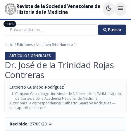
Revista de la Sociedad Venezolana de
dark_mode
menu
Historia de la Medicina
100%
search
Buscar
Inicio
/
Ediciones
/
Volumen 64
/
Número 1
ARTÍCULOS GENERALES
Dr. José de la Trinidad Rojas
Contreras
1
Cutberto Guarapo Rodríguez
Cirujano Ginecólogo. Individuo de Número de la SVHM. Invitado
de Cortesía de la Academia Nacional de Medicina
Autor para la correspondencia: Cutberto Guarapo Rodríguez —
guarapor@gmail.com
Recibido:
27/09/2014