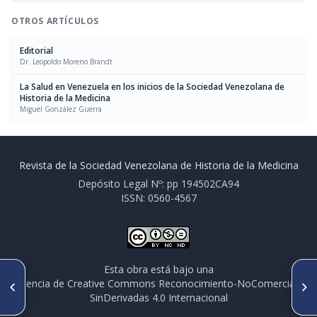
OTROS ARTÍCULOS
Editorial
Dr. Leopoldo Moreno Brandt
La Salud en Venezuela en los inicios de la Sociedad Venezolana de
Historia de la Medicina
Miguel González Guerra
Revista de la Sociedad Venezolana de Historia de la Medicina
Depósito Legal Nº: pp 194502CA94
ISSN: 0560-4567
Esta obra está bajo una
ARTÍCULO ANTERIOR
SIGUIENTE ARTÍCULO
licencia de Creative Commons Reconocimiento-NoComercial-
Dr. Joaquín Díaz González
Dr. Ambrosio Perera
SinDerivadas 4.0 Internacional
(1903-1984)
Meléndez (1904-1977)