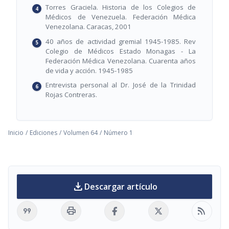
Torres Graciela. Historia de los Colegios de
Médicos de Venezuela. Federación Médica
Venezolana. Caracas, 2001
40 años de actividad gremial 1945-1985. Rev
Colegio de Médicos Estado Monagas - La
Federación Médica Venezolana. Cuarenta años
de vida y acción. 1945-1985
Entrevista personal al Dr. José de la Trinidad
Rojas Contreras.
Inicio
/
Ediciones
/
Volumen 64
/
Número 1
download
Descargar artículo
format_quote
print
rss_feed