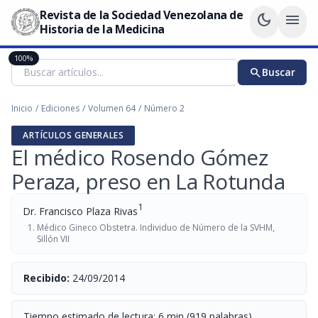
Revista de la Sociedad Venezolana de
dark_mode
menu
Historia de la Medicina
100%
search
Buscar
Inicio
/
Ediciones
/
Volumen 64
/
Número 2
ARTÍCULOS GENERALES
El médico Rosendo Gómez
Peraza, preso en La Rotunda
1
Dr. Francisco Plaza Rivas
Médico Gineco Obstetra. Individuo de Número de la SVHM,
Sillón VII
Recibido:
24/09/2014
Tiempo estimado de lectura: 6 min (919 palabras)