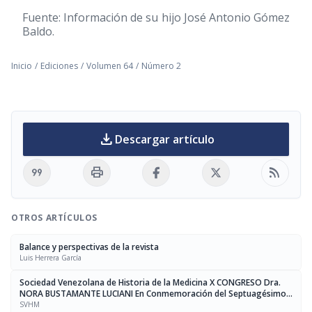
Fuente: Información de su hijo José Antonio Gómez
Baldo.
Inicio
/
Ediciones
/
Volumen 64
/
Número 2
download
Descargar artículo
format_quote
print
rss_feed
OTROS ARTÍCULOS
Balance y perspectivas de la revista
Luis Herrera García
Sociedad Venezolana de Historia de la Medicina X CONGRESO Dra.
NORA BUSTAMANTE LUCIANI En Conmemoración del Septuagésimo
Aniversario de su Fundación
SVHM