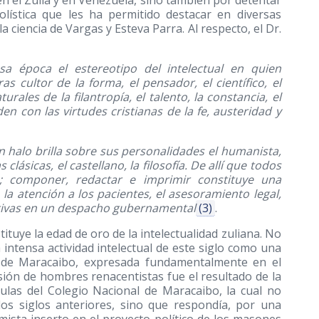
 en el Zulia y en Venezuela, sino también por detentar
lística que les ha permitido destacar en diversas
a ciencia de Vargas y Esteva Parra. Al respecto, el Dr.
sa época el estereotipo del intelectual en quien
 cultor de la forma, el pensador, el científico, el
urales de la filantropía, el talento, la constancia, el
n con las virtudes cristianas de la fe, austeridad y
 halo brilla sobre sus personalidades el humanista,
clásicas, el castellano, la filosofía. De allí que todos
s; componer, redactar e imprimir constituye una
la atención a los pacientes, el asesoramiento legal,
rativas en un despacho gubernamental
(3)
.
ituye la edad de oro de la intelectualidad zuliana. No
intensa actividad intelectual de este siglo como una
na de Maracaibo, expresada fundamentalmente en el
usión de hombres renacentistas fue el resultado de la
ulas del Colegio Nacional de Maracaibo, la cual no
los siglos anteriores, sino que respondía, por una