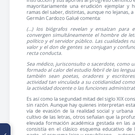
instrucción y sus aportes al progreso científico
mayoritariamente una erudición ejemplar y ho
ramas del saber, distintas, aunque no lejanas, a l
Germán Cardozo Galué comenta:
(…) los biógrafos revelan y ensalzan para e
convergen simultáneamente el hombre de letras
político y el servidor público. Las cualidades nat
valor y el don de gentes se conjugan y confunde
recta conducta.
Sea médico, jurisconsulto o sacerdote, como un
formado al calor del estudio febril de las lenguas 
también sean poetas, oradores y escritore
actividad tan vinculada a su cotidianidad como 
la actividad docente o las funciones administ
Es así como la segundad mitad del siglo XIX const
sin razón. Aunque hay quienes interpretan esta 
vía de evasión de la realidad social y urba
cultivo de las letras, otros señalan que la prof
elevada formación académica gestada en las a
consistía en el clásico esquema educativo de 
ARTÍCULO ANTERIOR