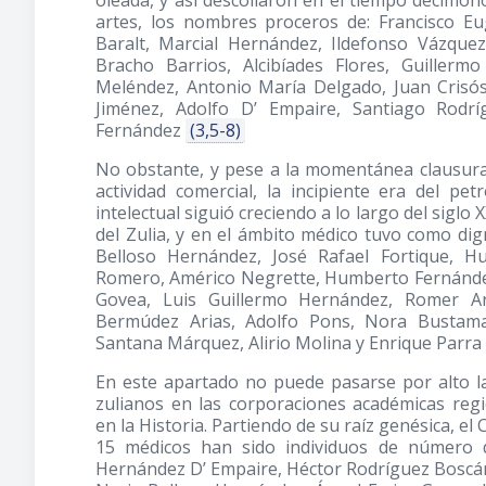
oleada, y así descollaron en el tiempo decimon
artes, los nombres proceros de: Francisco 
Baralt, Marcial Hernández, Ildefonso Vázqu
Bracho Barrios, Alcibíades Flores, Guiller
Meléndez, Antonio María Delgado, Juan Crisó
Jiménez, Adolfo D’ Empaire, Santiago Rodr
Fernández
(3,5-8)
No obstante, y pese a la momentánea clausura 
actividad comercial, la incipiente era del pe
intelectual siguió creciendo a lo largo del siglo
del Zulia, y en el ámbito médico tuvo como di
Belloso Hernández, José Rafael Fortique, H
Romero, Américo Negrette, Humberto Fernánde
Govea, Luis Guillermo Hernández, Romer Ar
Bermúdez Arias, Adolfo Pons, Nora Bustama
Santana Márquez, Alirio Molina y Enrique Parra
En este apartado no puede pasarse por alto la
zulianos en las corporaciones académicas regio
en la Historia. Partiendo de su raíz genésica, e
15 médicos han sido individuos de número d
Hernández D’ Empaire, Héctor Rodríguez Boscán