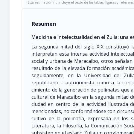
(Esta estimación no incluye el texto de las tablas, figuras y referenc
Resumen
Medicina e Intelectualidad en el Zulia: una e
La segunda mitad del siglo XIX constituyó l
interpretan esta intensa actividad intelectua
social y urbana de Maracaibo, otros señalan
resultado de la elevada formación académic
seguidamente, en la Universidad del Zuli
republicano – autonomista como a la concep
cimiento de la generación de polímatas que au
cultural de Maracaibo en la segunda mitad del
ciudad en centro de la actividad ilustrada 
mencionadas, no conformándose con circunscr
cultivo de la polimatía, expresada en los sa
Literatura, la Filosofía, la Comunicación Soci
subsisten en el estado Zulia un conglomerad