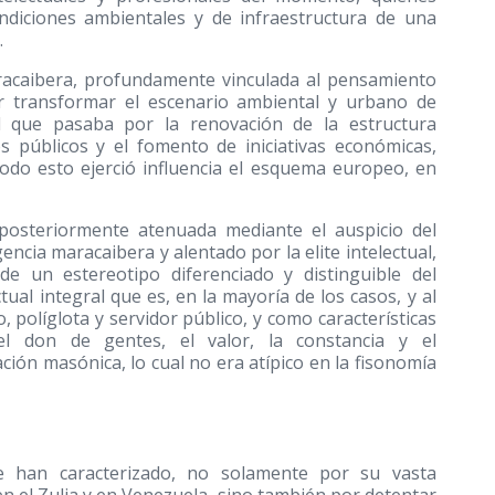
diciones ambientales y de infraestructura de una
.
aracaibera, profundamente vinculada al pensamiento
or transformar el escenario ambiental y urbano de
d que pasaba por la renovación de la estructura
ios públicos y el fomento de iniciativas económicas,
todo esto ejerció influencia el esquema europeo, en
y posteriormente atenuada mediante el auspicio del
encia maracaibera y alentado por la elite intelectual,
e un estereotipo diferenciado y distinguible del
ual integral que es, en la mayoría de los casos, y al
do, políglota y servidor público, y como características
 el don de gentes, el valor, la constancia y el
ación masónica, lo cual no era atípico en la fisonomía
se han caracterizado, no solamente por su vasta