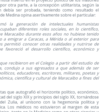
mista inserto en el proyecto político de los masones
r otra parte, a la concepción utilitarista, según la
ión debía ser probada, teniendo como resultado el
n de Medina opina asertivamente sobre el particular:
mó la generación de intelectuales humanistas
upaban diferentes roles sociales, en lo científico,
 que Maracaibo durante esos años no hubiese tenido
io a emigrar a Caracas, a Mérida o al exterior para
es permitió conocer otras realidades y nutrirse de
e favoreció el desarrollo científico, económico y
 que recibieron en el Colegio a partir del estudio de
sofía, condujo a sus egresados a que además de ser
líticos, educadores, escritores, militares, poetas y
nómica, científica y cultural de Maracaibo a fines del
tas que autografió el horizonte político, económico,
ad del siglo XIX y principios del siglo XX, tornándose
 del Zulia, al unísono con la hegemonía política y
rica. Los médicos no estuvieron al margen de esta