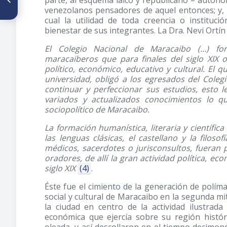
parte, al esquema laico y republicano – autono
El médico Rosendo Gómez
Peraza, preso en La Rotunda
venezolanos pensadores de aquel entonces; y, po
cual la utilidad de toda creencia o instituc
bienestar de sus integrantes. La Dra. Nevi Ortí
El Colegio Nacional de Maracaibo (…) for
maracaiberos que para finales del siglo XIX oc
político, económico, educativo y cultural. El
universidad, obligó a los egresados del Coleg
continuar y perfeccionar sus estudios, esto l
variados y actualizados conocimientos lo qu
sociopolítico de Maracaibo.
La formación humanística, literaria y científica
las lenguas clásicas, el castellano y la filo
médicos, sacerdotes o jurisconsultos, fueran po
oradores, de allí la gran actividad política, eco
siglo XIX
(4)
.
Éste fue el cimiento de la generación de políma
social y cultural de Maracaibo en la segunda mit
la ciudad en centro de la actividad ilustrada
económica que ejercía sobre su región histó