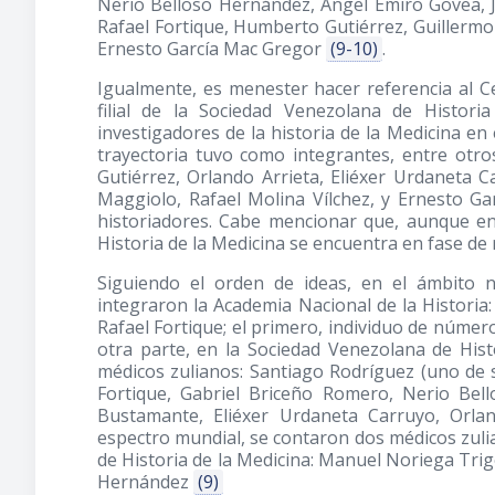
Nerio Belloso Hernández, Ángel Emiro Govea, J
Rafael Fortique, Humberto Gutiérrez, Guillermo
Ernesto García Mac Gregor
(9-10)
.
Igualmente, es menester hacer referencia al Ce
filial de la Sociedad Venezolana de Histor
investigadores de la historia de la Medicina en 
trayectoria tuvo como integrantes, entre otr
Gutiérrez, Orlando Arrieta, Eliéxer Urdaneta 
Maggiolo, Rafael Molina Vílchez, y Ernesto G
historiadores. Cabe mencionar que, aunque ent
Historia de la Medicina se encuentra en fase de
Siguiendo el orden de ideas, en el ámbito 
integraron la Academia Nacional de la Historia
Rafael Fortique; el primero, individuo de númer
otra parte, en la Sociedad Venezolana de Hist
médicos zulianos: Santiago Rodríguez (uno de 
Fortique, Gabriel Briceño Romero, Nerio Be
Bustamante, Eliéxer Urdaneta Carruyo, Orla
espectro mundial, se contaron dos médicos zul
de Historia de la Medicina: Manuel Noriega Tri
Hernández
(9)