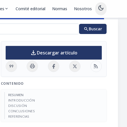
dark_mode
nes
expand_more
Comité editorial
Normas
Nosotros
search
Buscar
download
Descargar artículo
format_quote
print
rss_feed
CONTENIDO
RESUMEN
INTRODUCCIÓN
DISCUSIÓN
CONCLUSIONES
REFERENCIAS