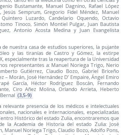
ónico, tanto en la Medicina como en otras ciencias y
Eugenio Bustamante, Manuel Dagnino, Rafael López
ez, Jesús Semprum, Gregorio Fidel Méndez, Manuel
mo Quintero Luzardo, Candelario Oquendo, Octavio
stomo Tinoco, Simón Montiel Pulgar, Juan Bautista
íguez, Antonio Acosta Medina y Juan Evangelista
de nuestra casa de estudios superiores, la pujante
tróleo y las tiranías de Castro y Gómez, la estirpe
 XX, especialmente tras la reapertura de la Universidad
gnos representantes a: Manuel Noriega Trigo, Nerio
umberto Gutiérrez, Claudio Bozo, Gabriel Briceño
z – Morán, José Hernández D’ Empaire, Ángel Emiro
apé García, Héctor Rodríguez Boscán, Fernando
nte, Ciro Añez Molina, Orlando Arrieta, Heberto
 Bernal
(3,5-9)
 relevante presencia de los médicos e intelectuales
nales, nacionales e internacionales, especializadas
l Centro Histórico del estado Zulia, encontraremos que
e la Academia de Historia del estado Zulia: José
, Manuel Noriega Trigo, Claudio Bozo, Adolfo Pons,