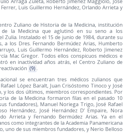
ulio Árraga Zuleta, Roberto Jiménez Maggiolo, José
 Ferrer, Luis Guillermo Hernández, Orlando Arrieta y
ntro Zuliano de Historia de la Medicina, institución
ia de la Medicina que aglutinó en su seno a los
el Zulia. Instalado el 15 de junio de 1984, durante su
os, a los Dres. Fernando Bermúdez Arias, Humberto
Carruyo, Luis Guillermo Hernández, Roberto Jimenez
arcía Mac Gregor. Todos ellos conspicuos médicos e
ró en inactividad años atrás, el Centro Zuliano de
 reactivación
(9)
.
nacional se encuentran tres médicos zulianos que
: Rafael López Baralt, Juan Crisóstomo Tinoco y José
o, y los dos últimos, miembros correspondientes. Por
oria de la Medicina formaron filas en el pasado 10
sus fundadores), Manuel Noriega Trigo, José Rafael
lloso Hernández, José Hernández D’ Empaire, Nora
ndo Arrieta y Fernando Bermúdez Arias. Ya en el
ianos como integrantes de la Academia Panamericana
go, uno de sus miembros fundadores, y Nerio Belloso