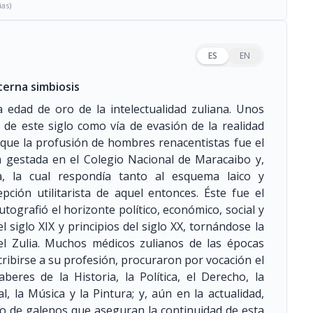
ias)
ES
EN
terna simbiosis
a edad de oro de la intelectualidad zuliana. Unos
l de este siglo como vía de evasión de la realidad
 que la profusión de hombres renacentistas fue el
a gestada en el Colegio Nacional de Maracaibo y,
a, la cual respondía tanto al esquema laico y
ción utilitarista de aquel entonces. Éste fue el
tografió el horizonte político, económico, social y
 siglo XIX y principios del siglo XX, tornándose la
del Zulia. Muchos médicos zulianos de las épocas
ibirse a su profesión, procuraron por vocación el
beres de la Historia, la Política, el Derecho, la
al, la Música y la Pintura; y, aún en la actualidad,
o de galenos que aseguran la continuidad de esta