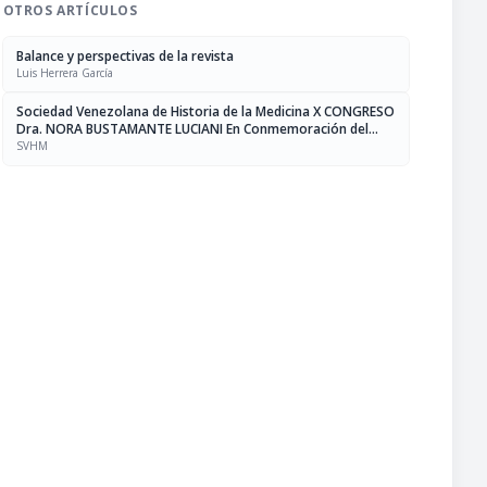
OTROS ARTÍCULOS
Balance y perspectivas de la revista
Luis Herrera García
Sociedad Venezolana de Historia de la Medicina X CONGRESO
Dra. NORA BUSTAMANTE LUCIANI En Conmemoración del
Septuagésimo Aniversario de su Fundación
SVHM