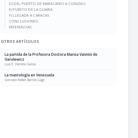
D) DEL PUERTO DE MARACAIBO A CURAZAO.
E) PUERTO DE LA GUAIRA.
F) LLEGADA A CARACAS.
CONCLUSIONES:
REFERENCIAS
OTROS ARTÍCULOS
La partida de la Profesora Doctora Marisa Vannini de
Gerulewicz
Luis E. Herrera García
La mastología en Venezuela
Gonzalo Rafael Barrios Lugo