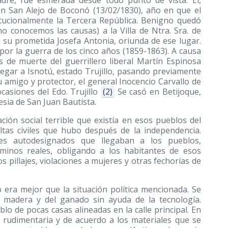
adre, fue esmerada desde todo punto de vista. El,
 en San Alejo de Boconó (13/02/1830), año en que el
tucionalmente la Tercera República. Benigno quedó
conocemos las causas) a la Villa de Ntra. Sra. de
 a su prometida Josefa Antonia, oriunda de ese lugar.
 por la guerra de los cinco años
(1859-1863)
. A causa
s de muerte del guerrillero liberal Martín Espinosa
legar a Isnotú, estado Trujillo, pasando previamente
 amigo y protector, el general Inocencio Carvallo de
casiones del Edo. Trujillo
(2)
Se casó en Betijoque,
esia de San Juan Bautista.
ción social terrible que existía en esos pueblos del
eltas civiles que hubo después de la independencia.
nes autodesignados que llegaban a los pueblos,
minos reales, obligando a los habitantes de esos
s pillajes, violaciones a mujeres y otras fechorías de
 era mejor que la situación política mencionada. Se
e madera y del ganado sin ayuda de la tecnología.
o de pocas casas alineadas en la calle principal. En
a rudimentaria y de acuerdo a los materiales que se