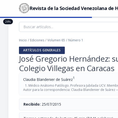
Revista de la Sociedad Venezolana de H
26%
Inicio
/
Ediciones
/
Volumen 65
/
Número 1
ARTÍCULOS GENERALES
José Gregorio Hernández: su
Colegio Villegas en Caracas
1
Claudia Blandenier de Suárez
Médico Anátomo Patólogo. Profesora Jubilada UCV. Miembr
Autor para la correspondencia: Claudia Blandenier de Suárez
Recibido:
25/07/2015