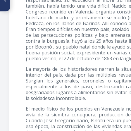
responsabilidad, su educación al morir su m
Profesor de Anatomía
también, había tenido una vida difícil. Nacido
humana, Médico cirujano,
Congreso reunido en Valencia organiza consti
artista plástico y escritor
huérfano de madre y prontamente se mudó (no 
Pedraza, en los llanos de Barinas. Allí conoció
Eran tiempos difíciles en nuestro país, asolado
de las persecuciones políticas y bajo amenaza
contra la burguesía, huyó a los 29 años hasta l
por Boconó , su pueblo natal donde le ayudó su
buena posición social, expresidente en varias o
pueblo vecino, el 22 de octubre de 1863 en la igl
La mayoría de los historiadores narran la situa
interior del país, dada por las múltiples revu
Surgían los generales, coroneles o capita
especialmente a los de paso, destrozando ca
desgraciados lugares a alimentarlos sin evitar lo
la soldadesca incontrolable.
El medio físico de los pueblos en Venezuela no
vivía de la siembra conuquera, producción d
Cuando José Gregorio nació, Isnotú era un puebl
esa época, la construcción de las viviendas er