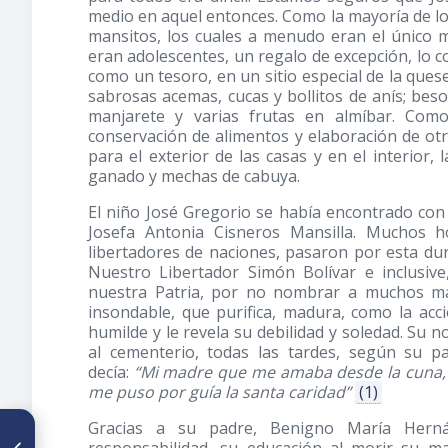
medio en aquel entonces. Como la mayoría de l
mansitos, los cuales a menudo eran el único m
eran adolescentes, un regalo de excepción, lo co
como un tesoro, en un sitio especial de la que
sabrosas acemas, cucas y bollitos de anís; bes
manjarete y varias frutas en almíbar. Como
conservación de alimentos y elaboración de o
para el exterior de las casas y en el interio
ganado y mechas de cabuya.
El niño José Gregorio se había encontrado con 
Josefa Antonia Cisneros Mansilla. Muchos 
libertadores de naciones, pasaron por esta dur
Nuestro Libertador Simón Bolívar e inclusive
nuestra Patria, por no nombrar a muchos más
insondable, que purifica, madura, como la acc
humilde y le revela su debilidad y soledad. Su n
al cementerio, todas las tardes, según su p
decía:
“Mi madre que me amaba desde la cuna, m
me puso por guía la santa caridad”
(1)
Gracias a su padre, Benigno María Her
ARTÍCULO ANTERIOR
José Izquierdo (1887-1975)