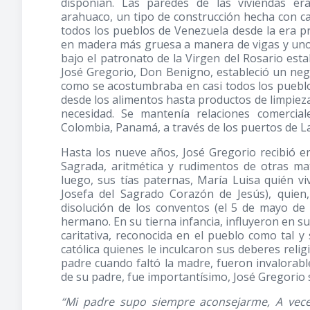
disponían. Las paredes de las viviendas er
arahuaco, un tipo de construcción hecha con ca
todos los pueblos de Venezuela desde la era pr
en madera más gruesa a manera de vigas y unos
bajo el patronato de la Virgen del Rosario es
José Gregorio, Don Benigno, estableció un nego
como se acostumbraba en casi todos los pueblo
desde los alimentos hasta productos de limpiez
necesidad. Se mantenía relaciones comerci
Colombia, Panamá, a través de los puertos de L
Hasta los nueve años, José Gregorio recibió ens
Sagrada, aritmética y rudimentos de otras ma
luego, sus tías paternas, María Luisa quién vi
Josefa del Sagrado Corazón de Jesús), quie
disolución de los conventos (el 5 de mayo de 
hermano. En su tierna infancia, influyeron en s
caritativa, reconocida en el pueblo como tal 
católica quienes le inculcaron sus deberes relig
padre cuando faltó la madre, fueron invalorabl
de su padre, fue importantísimo, José Gregorio se
“Mi padre supo siempre aconsejarme, A vec