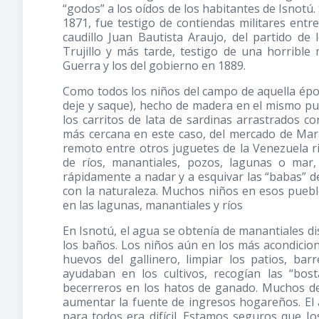
“godos” a los oídos de los habitantes de Isnotú
1871, fue testigo de contiendas militares entr
caudillo Juan Bautista Araujo, del partido de
Trujillo y más tarde, testigo de una horribl
Guerra y los del gobierno en 1889.
Como todos los niños del campo de aquella époc
deje y saque), hecho de madera en el mismo pu
los carritos de lata de sardinas arrastrados c
más cercana en este caso, del mercado de Marac
remoto entre otros juguetes de la Venezuela ri
de ríos, manantiales, pozos, lagunas o mar
rápidamente a nadar y a esquivar las “babas” d
con la naturaleza. Muchos niños en esos puebl
en las lagunas, manantiales y ríos
En Isnotú, el agua se obtenía de manantiales dis
los baños. Los niños aún en los más acondicion
huevos del gallinero, limpiar los patios, bar
ayudaban en los cultivos, recogían las “bo
becerreros en los hatos de ganado. Muchos de
aumentar la fuente de ingresos hogareños. El 
para todos era difícil. Estamos seguros que J