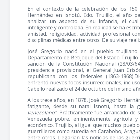
En el contexto de la celebración de los 150
Hernández en Isnotú, Edo. Trujillo, el año p
analizar un aspecto de su infancia, el cua
inteligente y controlada. En realidad se ha escri
amistad, religiosidad, actividad profesional c
disciplinas médicas entre otros. De su viaje reali
José Gregorio nació en el pueblo trujillano
Departamento de Betijoque del Estado Trujillo 
sanción de la Constitución Nacional (28/03/
presidencia provisional, el General Juan Cri
republicana con los federales
(1863-1868)
.D
enfrentó nuevos focos insurreccionales, inclus
Cabello realizado el 24 de octubre del mismo añ
A los trece años, en 1878, José Gregorio Hernán
fatigante, desde su natal Isnotú, hasta la
venezolano”
. Prácticamente fue arrancado de 
Venezuela pobre, eminentemente agrícola y 
económico. Trujillo, al igual que muchos pueblo
guerrilleros como sucedía en Carabobo, Aragua
entre otros. Llegarían las noticias de las guerr