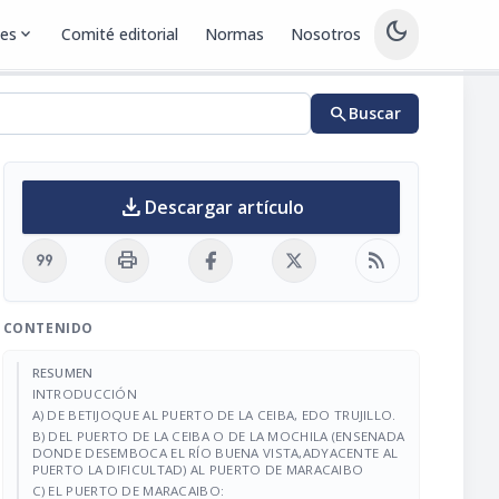
dark_mode
nes
expand_more
Comité editorial
Normas
Nosotros
search
Buscar
download
Descargar artículo
format_quote
print
rss_feed
CONTENIDO
RESUMEN
INTRODUCCIÓN
A) DE BETIJOQUE AL PUERTO DE LA CEIBA, EDO TRUJILLO.
B) DEL PUERTO DE LA CEIBA O DE LA MOCHILA (ENSENADA
DONDE DESEMBOCA EL RÍO BUENA VISTA,ADYACENTE AL
PUERTO LA DIFICULTAD) AL PUERTO DE MARACAIBO
C) EL PUERTO DE MARACAIBO: