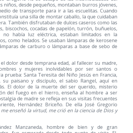
os niños, desde pequeños, montaban burros jóvenes,
edio de transporte para ir a las escuelitas. Cuando
nstituía una silla de montar caballo, la que cuidaban
sera. También disfrutaban de dulces caseros como las
os, biscochos, cocadas de papelón, turrón, buñuelos,
 no había luz eléctrica, estaban limitados en la
tros, como helados. Se usaban lámparas de kerosene
r, lámparas de carburo o lámparas a base de sebo de
el dolor desde temprana edad, al fallecer su madre,
hombres y mujeres inolvidables por ser santos o
a prueba: Santa Teresita del Niño Jesús en Francia,
, su paisano y discípulo, el sabio Rangel, aquí en
. El dolor de la muerte del ser querido, misterio
ión del fuego en el hierro, enseña al hombre a ser
ostalgia de madre se refleja en sus visitas frecuentes
ariente, Hernández Briceño. De ella José Gregorio
e enseñó la virtud, me crió en la ciencia de Dios y
nández Manzaneda, hombre de bien y de gran