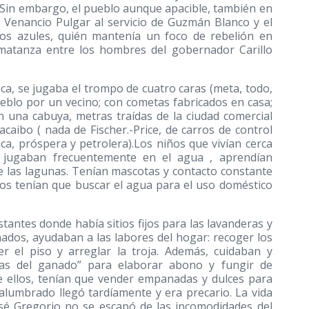
. Sin embargo, el pueblo aunque apacible, también en
e Venancio Pulgar al servicio de Guzmán Blanco y el
 los azules, quién mantenía un foco de rebelión en
e matanza entre los hombres del gobernador Carillo
a, se jugaba el trompo de cuatro caras (meta, todo,
eblo por un vecino; con cometas fabricados en casa;
on una cabuya, metras traídas de la ciudad comercial
aibo ( nada de Fischer.-Price, de carros de control
ca, próspera y petrolera).Los niños que vivían cerca
, jugaban frecuentemente en el agua , aprendían
e las lagunas. Tenían mascotas y contacto constante
os tenían que buscar el agua para el uso doméstico
tantes donde había sitios fijos para las lavanderas y
ados, ayudaban a las labores del hogar: recoger los
rer el piso y arreglar la troja. Además, cuidaban y
stas del ganado” para elaborar abono y fungir de
 ellos, tenían que vender empanadas y dulces para
alumbrado llegó tardíamente y era precario. La vida
osé Gregorio no se escapó de las incomodidades del