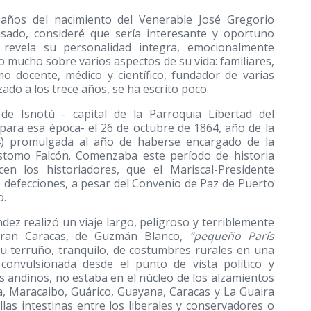
 años del nacimiento del Venerable José Gregorio
asado, consideré que sería interesante y oportuno
l revela su personalidad integra, emocionalmente
to mucho sobre varios aspectos de su vida: familiares,
omo docente, médico y científico, fundador de varias
zado a los trece años, se ha escrito poco.
 de Isnotú - capital de la Parroquia Libertad del
para esa época- el 26 de octubre de 1864, año de la
64) promulgada al año de haberse encargado de la
sóstomo Falcón. Comenzaba este período de historia
icen los historiadores, que el Mariscal-Presidente
o defecciones, a pesar del Convenio de Paz de Puerto
o.
dez realizó un viaje largo, peligroso y terriblemente
 gran Caracas, de Guzmán Blanco,
“pequeño París
su terruño, tranquilo, de costumbres rurales en una
convulsionada desde el punto de vista político y
s andinos, no estaba en el núcleo de los alzamientos
, Maracaibo, Guárico, Guayana, Caracas y La Guaira
illas intestinas entre los liberales y conservadores o