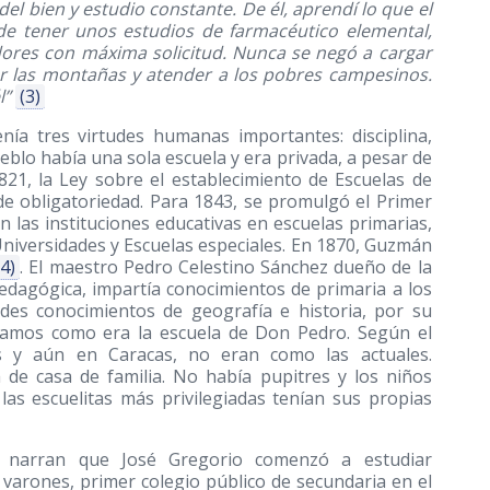
del bien y estudio constante. De él, aprendí lo que el
 de tener unos estudios de farmacéutico elemental,
edores con máxima solicitud. Nunca se negó a cargar
r las montañas y atender a los pobres campesinos.
l”
(3)
nía tres virtudes humanas importantes: disciplina,
eblo había una sola escuela y era privada, a pesar de
21, la Ley sobre el establecimiento de Escuelas de
 de obligatoriedad. Para 1843, se promulgó el Primer
n las instituciones educativas en escuelas primarias,
niversidades y Escuelas especiales. En 1870, Guzmán
(4)
. El maestro Pedro Celestino Sánchez dueño de la
pedagógica, impartía conocimientos de primaria a los
des conocimientos de geografía e historia, por su
inamos como era la escuela de Don Pedro. Según el
s y aún en Caracas, no eran como las actuales.
de casa de familia. No había pupitres y los niños
 las escuelitas más privilegiadas tenían sus propias
 narran que José Gregorio comenzó a estudiar
e varones, primer colegio público de secundaria en el