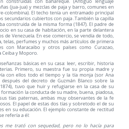
an construidas con bahareque. (Antiguo lenguaje
ñas (jua-jua) y mezclas de paja y barro, comunes en
e-colombina). El techo tenía un entramado principal
 secundarios cubiertos con paja .También la capilla
taba construida de la misma forma
(1847)
. El padre de
cio en su casa de habitación, en la parte delantera
s de Venezuela. En ese comercio, se vendía de todo,
a, telas, perfumes y muchos más artículos de primera
ales con Maracaibo y otros países como Curazao,
a Ceiba y Moporo.
eñanzas básicas en su casa: leer, escribir, historia
terias. Primero, su maestra fue su propia madre y
vía con ellos todo el tiempo y la tía monja (sor Ana
n, después del decreto de Guzmán Blanco sobre la
1874), tuvo que huir y refugiarse en la casa de su
u formación la conducta de su madre, buena, piadosa,
y sus tías paternas, ambas muy observantes de la fe
iosos. El papel de estas dos tías y sobretodo el de su
es en su educación. El ejemplo constante de rectitud
 refería a él:
es me trató con sequedad, pero no lo hacía para