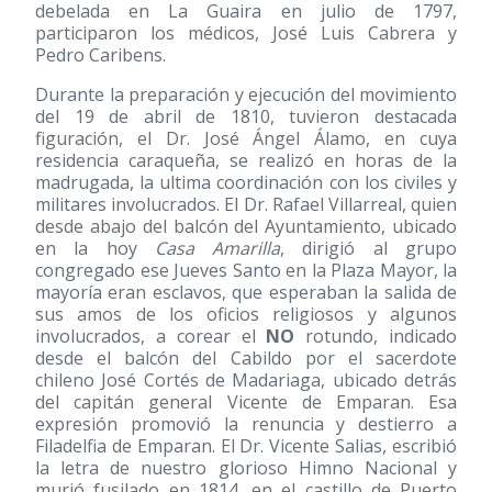
debelada en La Guaira en julio de 1797,
participaron los médicos, José Luis Cabrera y
Pedro Caribens.
Durante la preparación y ejecución del movimiento
del 19 de abril de 1810, tuvieron destacada
figuración, el Dr. José Ángel Álamo, en cuya
residencia caraqueña, se realizó en horas de la
madrugada, la ultima coordinación con los civiles y
militares involucrados. El Dr. Rafael Villarreal, quien
desde abajo del balcón del Ayuntamiento, ubicado
en la hoy
Casa Amarilla
, dirigió al grupo
congregado ese Jueves Santo en la Plaza Mayor, la
mayoría eran esclavos, que esperaban la salida de
sus amos de los oficios religiosos y algunos
involucrados, a corear el
NO
rotundo, indicado
desde el balcón del Cabildo por el sacerdote
chileno José Cortés de Madariaga, ubicado detrás
del capitán general Vicente de Emparan. Esa
expresión promovió la renuncia y destierro a
Filadelfia de Emparan. El Dr. Vicente Salias, escribió
la letra de nuestro glorioso Himno Nacional y
murió fusilado en 1814, en el castillo de Puerto