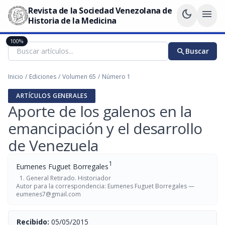
Revista de la Sociedad Venezolana de
dark_mode
menu
Historia de la Medicina
100%
search
Buscar
Inicio
/
Ediciones
/
Volumen 65
/
Número 1
ARTÍCULOS GENERALES
Aporte de los galenos en la
emancipación y el desarrollo
de Venezuela
1
Eumenes Fuguet Borregales
General Retirado. Historiador
Autor para la correspondencia: Eumenes Fuguet Borregales —
eumenes7@gmail.com
Recibido:
05/05/2015