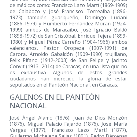
de médicos como: Francisco Lazo Martí (1869-1909)
de Calabozo y José Francisco Torrealba (1896-
1973) también guariqueño, Domingo Luciani
(1886-1979) y Humberto Fernández Morán (1924-
1999) ambos de Maracaibo, José Ignacio Baldó
(1898-1972) de San Cristóbal, Enrique Tejera (1899-
1980) y Miguel Pérez Carreño (1904-1966) ambos
valencianos, Pastor Oropeza (1907-1991) de
Carora, Arnoldo Gabaldón (1909-1990) trujillano,
Félix Pifano (1912-2003) de San Felipe y Jacinto
Convit (1913- 2014) de Caracas; en una lista que no
es exhaustiva. Algunos de estos grandes
ciudadanos han merecido la gloria de estar
sepultados en el Panteón Nacional, en Caracas.
GALENOS EN EL PANTEÓN
NACIONAL
José Ángel Alamo (1876), Juan de Dios Monzón
(1876), Miguel Palacio Fajardo (1876), José María
Vargas (1877), Francisco Lazo Martí (1877),
Guillermo Michelena Salias (1891), Pedro Bárcenas