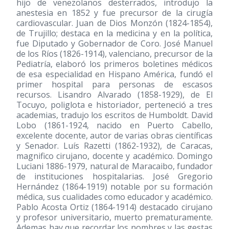
hijo de venezolanos desterrados, introdujo la
anestesia en 1852 y fue precursor de la cirugía
cardiovascular. Juan de Dios Monzón (1824-1854),
de Trujillo; destaca en la medicina y en la política,
fue Diputado y Gobernador de Coro. José Manuel
de los Ríos (1826-1914), valenciano, precursor de la
Pediatría, elaboró los primeros boletines médicos
de esa especialidad en Hispano América, fundó el
primer hospital para personas de escasos
recursos. Lisandro Alvarado (1858-1929), de El
Tocuyo, poliglota e historiador, perteneció a tres
academias, tradujo los escritos de Humboldt. David
Lobo (1861-1924, nacido en Puerto Cabello,
excelente docente, autor de varias obras científicas
y Senador. Luís Razetti (1862-1932), de Caracas,
magnifico cirujano, docente y académico. Domingo
Luciani 1886-1979, natural de Maracaibo, fundador
de instituciones hospitalarias. José Gregorio
Hernández (1864-1919) notable por su formación
médica, sus cualidades como educador y académico.
Pablo Acosta Ortiz (1864-1914) destacado cirujano
y profesor universitario, muerto prematuramente.
Ademas hay que recordar los nombres y las gestas