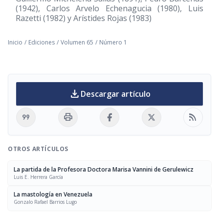
(1942), Carlos Arvelo Echenagucia (1980), Luis
Razetti (1982) y Arístides Rojas (1983)
Inicio
/
Ediciones
/
Volumen 65
/
Número 1
download
Descargar artículo
format_quote
print
rss_feed
OTROS ARTÍCULOS
La partida de la Profesora Doctora Marisa Vannini de Gerulewicz
Luis E. Herrera García
La mastología en Venezuela
Gonzalo Rafael Barrios Lugo