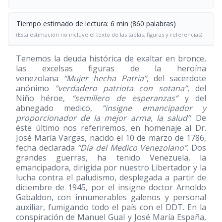
Tiempo estimado de lectura: 6 min (860 palabras)
(Esta estimación no incluye el texto de las tablas, figuras y referencias)
Tenemos la deuda histórica de exaltar en bronce,
las excelsas figuras de la heroína
venezolana
“Mujer hecha Patria”
, del sacerdote
anónimo
”verdadero patriota con sotana”
, del
Niño héroe,
“semillero de esperanzas”
y del
abnegado medico,
“insigne emancipador y
proporcionador de la mejor arma, la salud”
. De
éste último nos referiremos, en homenaje al Dr.
José María Vargas, nacido el 10 de marzo de 1786,
fecha declarada
“Día del Medico Venezolano”
. Dos
grandes guerras, ha tenido Venezuela, la
emancipadora, dirigida por nuestro Libertador y la
lucha contra el paludismo, desplegada a partir de
diciembre de 1945, por el insigne doctor Arnoldo
Gabaldon, con innumerables galenos y personal
auxiliar, fumigando todo el país con el DDT. En la
conspiración de Manuel Gual y José María España,