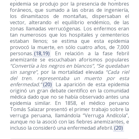
epidemia se produjo por la presencia de hombres
foráneos, que sumado a las obras de ingeniería,
los dinamitazos de montañas, dispersaban el
vector, alterando el equilibrio endémico, de las
zonas llamadas verrucógenas. Los enfermos eran
tan numerosos que los hospitales y cementerios
estaban llenos; se estima que esta epidemia
provocó la muerte, en sólo cuatro años, de 7,000
personas.
(18,19)
En relación a la fase febril
anemizante se escuchaban aforismos populares
“Convertía a los negros en blancos”
,
“Se quedaban
sin sangre”
, por la mortalidad elevada
“Cada riel
del tren. representaba un muerto por esta
enfermedad.”
(20)
La aparición de esta epidemia
originó un gran debate científico en la comunidad
médica dado que no se había observado antes una
epidemia similar. En 1858, el médico peruano
Tomás Salazar presentó el primer trabajo sobre la
verruga peruana, llamándola “Verruga Andícola”,
aunque no la asoció con las fiebres anemizantes, e
incluso la consideró una enfermedad afebril.
(20)