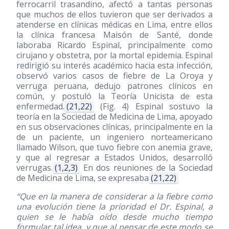
ferrocarril trasandino, afectó a tantas personas
que muchos de ellos tuvieron que ser derivados a
atenderse en clínicas médicas en Lima, entre ellos
la clínica francesa Maisón de Santé, donde
laboraba Ricardo Espinal, principalmente como
cirujano y obstetra, por la mortal epidemia. Espinal
redirigió su interés académico hacia esta infección,
observó varios casos de fiebre de La Oroya y
verruga peruana, dedujo patrones clínicos en
común, y postuló la Teoría Unicista de esta
enfermedad.
(21,22)
(Fig. 4) Espinal sostuvo la
teoría en la Sociedad de Medicina de Lima, apoyado
en sus observaciones clínicas, principalmente en la
de un paciente, un ingeniero norteamericano
llamado Wilson, que tuvo fiebre con anemia grave,
y que al regresar a Estados Unidos, desarrolló
verrugas.
(1,2,3)
En dos reuniones de la Sociedad
de Medicina de Lima, se expresaba
(21,22)
“Que en la manera de considerar a la fiebre como
una evolución tiene la prioridad el Dr. Espinal, a
quien se le había oído desde mucho tiempo
formular tal idea, y que al pensar de este modo se