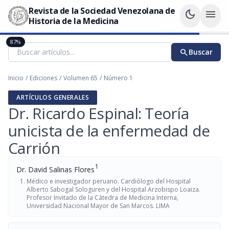
Revista de la Sociedad Venezolana de
dark_mode
menu
Historia de la Medicina
87%
search
Buscar
Inicio
/
Ediciones
/
Volumen 65
/
Número 1
ARTÍCULOS GENERALES
Dr. Ricardo Espinal: Teoría
unicista de la enfermedad de
Carrión
1
Dr. David Salinas Flores
Médico e investigador peruano. Cardiólogo del Hospital
Alberto Sabogal Sologuren y del Hospital Arzobispo Loaiza.
Profesor Invitado de la Cátedra de Medicina Interna,
Universidad Nacional Mayor de San Marcos. LIMA