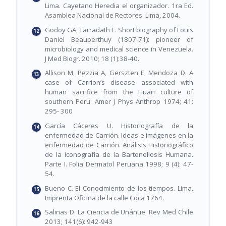
Lima. Cayetano Heredia el organizador. 1ra Ed.
Asamblea Nacional de Rectores. Lima, 2004.
Godoy GA, Tarradath E. Short biography of Louis
Daniel Beauperthuy (1807-71): pioneer of
microbiology and medical science in Venezuela.
J Med Biogr. 2010; 18 (1):38-40.
Allison M, Pezzia A, Gerszten E, Mendoza D. A
case of Carrion’s disease associated with
human sacrifice from the Huari culture of
southern Peru. Amer J Phys Anthrop 1974; 41:
295- 300
García Cáceres U. Historiografía de la
enfermedad de Carrión. Ideas e imágenes en la
enfermedad de Carrión. Análisis Historiográfico
de la Iconografía de la Bartonellosis Humana.
Parte I. Folia Dermatol Peruana 1998; 9 (4): 47-
54.
Bueno C. El Conocimiento de los tiempos. Lima.
Imprenta Oficina de la calle Coca 1764.
Salinas D. La Ciencia de Unánue. Rev Med Chile
2013; 141(6): 942-943