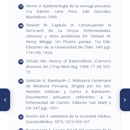
Herrer A. Epidemiología de la verruga peruana.
1ra Edición. Lima Perú. Edit González
Mundaburu 1990.
Stewart W. Capítulo IX. Construyendo el
ferrocarril de La Oroya: Enfermedades,
crímenes y otros problemas En: Stewart W.
Henry Meiggs: Un Pizarro yanqui. 1ra Edic.
Ediciones de la Universidad de Chile. 349 pgs.
174-190. 1954.
Schultz MA. History of Bartonellosis (Carrion’s
disease). Am J Trop Med Hyg. 1968; 17 (4): 503-
15
Valdizán H, Bambarén C. Biblioteca Centenario
de Medicina Peruana, dirigida por los Drs.
Hermilio Valdizan y Carlos A Bambaren.
SIGUIENTE ARTÍCULO
ARTÍCULO ANTERIOR
Documentos peruanos referentes a la
Colección temática referida a
Francisco Isnardi: No todo era
Enfermedad de Carrión. Editores San Marti y
la salud. Personajes e
cierto
CIA. 347 pgs. 1921.
instituciones de la Medicina
Sesión del 3 setiembre de la Sociedad médica.
Gaceta Médica. 1875; 1(21):165-167.
Bustamante A. Sesión del 15 del corriente de la