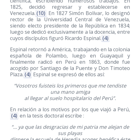
científica, escribiendo numerosos trabajos. En
1825, decidió regresar y establecerse en
Venezuela.
(10)
En 1827 Simón Bolívar, lo designó
rector de la Universidad Central de Venezuela,
siendo electo presidente de la República en 1834;
luego se dedicó exclusivamente a la docencia, entre
cuyos discípulos figuró Ricardo Espinal.
(4)
Espinal retornó a América, trabajando en la colonia
española de Polambo, luego en Guayaquil y
finalmente radicó en Perú en 1863, donde fue
acogido por Santiago de la Puente y Don Timoteo
Plaza.
(4)
Espinal se expresó de ellos así:
“Vosotros fuisteis los primeros que me tendiste
una mano amiga
al llegar al suelo hospitalario del Perú”.
En relación a los motivos por los que viajó a Perú,
(4)
en la tesis doctoral escribe :
“… ya que las desgracias de mi patria me alejan de
sus playas
dígnese la escuela de Heredia acoger benéfica éste